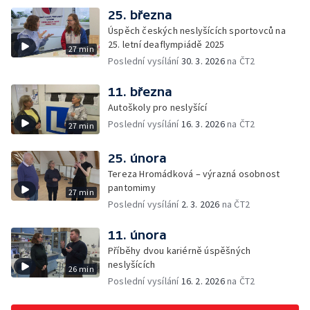
25. března
Úspěch českých neslyšících sportovců na
25. letní deaflympiádě 2025
27 min
Poslední vysílání
30. 3. 2026
na ČT2
11. března
Autoškoly pro neslyšící
Poslední vysílání
16. 3. 2026
na ČT2
27 min
25. února
Tereza Hromádková – výrazná osobnost
pantomimy
27 min
Poslední vysílání
2. 3. 2026
na ČT2
11. února
Příběhy dvou kariérně úspěšných
neslyšících
26 min
Poslední vysílání
16. 2. 2026
na ČT2