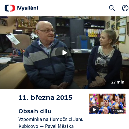
Search
27 min
11. března 2015
Obsah dílu
27 min
Vzpomínka na tlumočnici Janu
Kubicovo — Pavel Městka