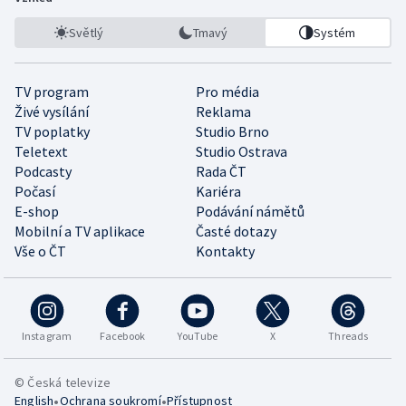
Světlý
Tmavý
Systém
TV program
Pro média
Živé vysílání
Reklama
TV poplatky
Studio Brno
Teletext
Studio Ostrava
Podcasty
Rada ČT
Počasí
Kariéra
E-shop
Podávání námětů
Mobilní a TV aplikace
Časté dotazy
Vše o ČT
Kontakty
Instagram
Facebook
YouTube
X
Threads
© Česká televize
•
•
English
Ochrana soukromí
Přístupnost