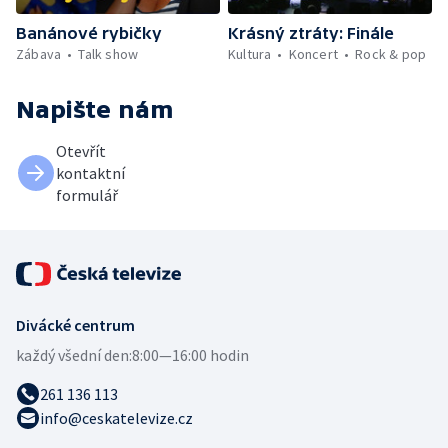
Banánové rybičky
Krásný ztráty: Finále
Zábava
Talk show
Kultura
Koncert
Rock & pop
Napište nám
Otevřít
kontaktní
formulář
Divácké centrum
každý všední den:
8:00—16:00 hodin
261 136 113
info@ceskatelevize.cz