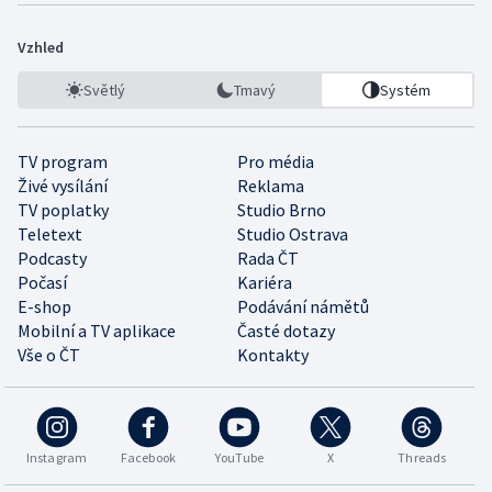
Vzhled
Světlý
Tmavý
Systém
TV program
Pro média
Živé vysílání
Reklama
TV poplatky
Studio Brno
Teletext
Studio Ostrava
Podcasty
Rada ČT
Počasí
Kariéra
E-shop
Podávání námětů
Mobilní a TV aplikace
Časté dotazy
Vše o ČT
Kontakty
Instagram
Facebook
YouTube
X
Threads