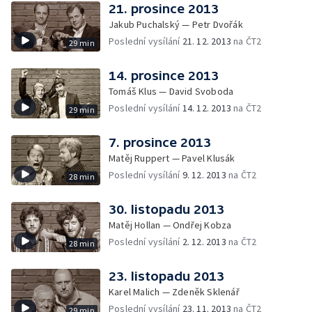
21. prosince 2013
Jakub Puchalský — Petr Dvořák
Poslední vysílání
21. 12. 2013
na ČT2
29 min
14. prosince 2013
Tomáš Klus — David Svoboda
Poslední vysílání
14. 12. 2013
na ČT2
29 min
7. prosince 2013
Matěj Ruppert — Pavel Klusák
Poslední vysílání
9. 12. 2013
na ČT2
28 min
30. listopadu 2013
Matěj Hollan — Ondřej Kobza
Poslední vysílání
2. 12. 2013
na ČT2
28 min
23. listopadu 2013
Karel Malich — Zdeněk Sklenář
Poslední vysílání
23. 11. 2013
na ČT2
29 min