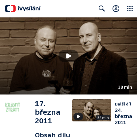
Close
Search
38 min
17.
Další díl
24.
března
března
38 min
2011
2011
Obsah dílu