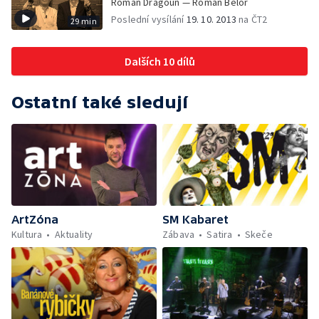
Roman Dragoun — Roman Bělor
Poslední vysílání
19. 10. 2013
na ČT2
29 min
Dalších 10 dílů
Ostatní také sledují
ArtZóna
SM Kabaret
Kultura
Aktuality
Zábava
Satira
Skeče