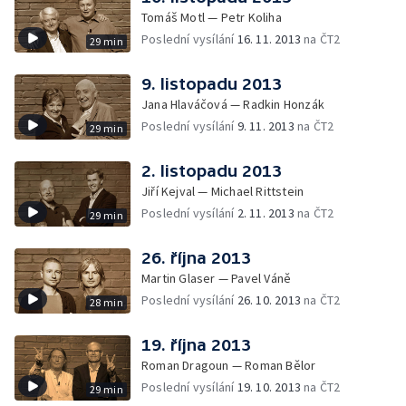
Tomáš Motl — Petr Koliha
Poslední vysílání
16. 11. 2013
na ČT2
29 min
9. listopadu 2013
Jana Hlaváčová — Radkin Honzák
Poslední vysílání
9. 11. 2013
na ČT2
29 min
2. listopadu 2013
Jiří Kejval — Michael Rittstein
Poslední vysílání
2. 11. 2013
na ČT2
29 min
26. října 2013
Martin Glaser — Pavel Váně
Poslední vysílání
26. 10. 2013
na ČT2
28 min
19. října 2013
Roman Dragoun — Roman Bělor
Poslední vysílání
19. 10. 2013
na ČT2
29 min