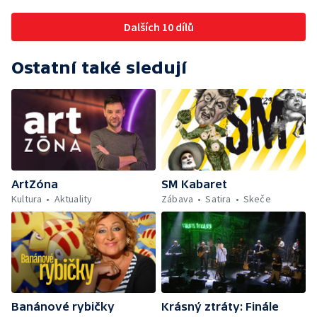
Dalších 10 dílů
Ostatní také sledují
ArtZóna
SM Kabaret
Kultura
Aktuality
Zábava
Satira
Skeče
Banánové rybičky
Krásný ztráty: Finále