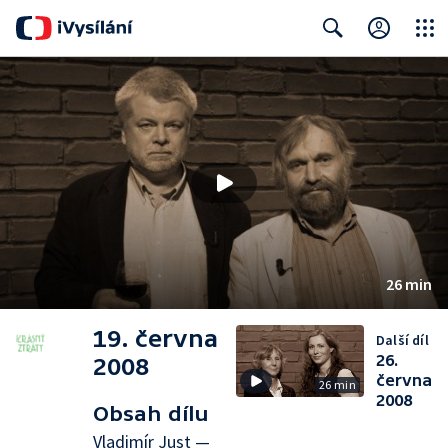
Close
Search
26 min
19. června
Další díl
26.
2008
června
26 min
2008
Obsah dílu
Vladimír Just —