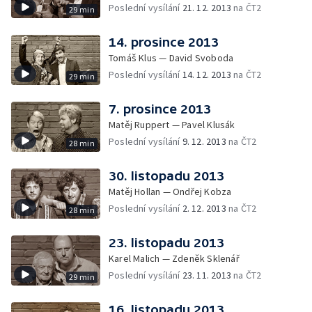
Poslední vysílání
21. 12. 2013
na ČT2
29 min
14. prosince 2013
Tomáš Klus — David Svoboda
Poslední vysílání
14. 12. 2013
na ČT2
29 min
7. prosince 2013
Matěj Ruppert — Pavel Klusák
Poslední vysílání
9. 12. 2013
na ČT2
28 min
30. listopadu 2013
Matěj Hollan — Ondřej Kobza
Poslední vysílání
2. 12. 2013
na ČT2
28 min
23. listopadu 2013
Karel Malich — Zdeněk Sklenář
Poslední vysílání
23. 11. 2013
na ČT2
29 min
16. listopadu 2013