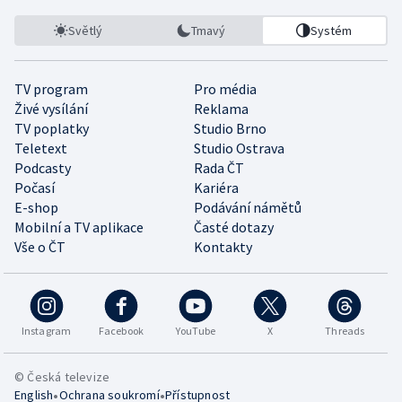
Světlý
Tmavý
Systém
TV program
Pro média
Živé vysílání
Reklama
TV poplatky
Studio Brno
Teletext
Studio Ostrava
Podcasty
Rada ČT
Počasí
Kariéra
E-shop
Podávání námětů
Mobilní a TV aplikace
Časté dotazy
Vše o ČT
Kontakty
Instagram
Facebook
YouTube
X
Threads
© Česká televize
•
•
English
Ochrana soukromí
Přístupnost