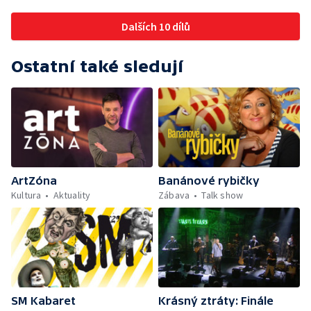
Dalších 10 dílů
Ostatní také sledují
ArtZóna
Banánové rybičky
Kultura
Aktuality
Zábava
Talk show
SM Kabaret
Krásný ztráty: Finále