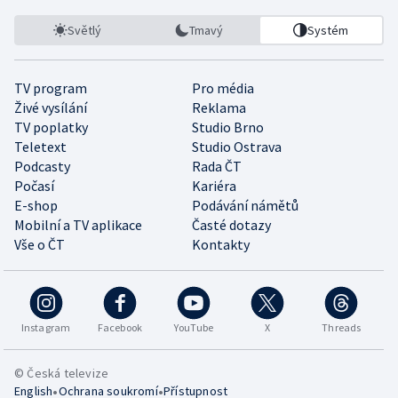
Světlý
Tmavý
Systém
TV program
Pro média
Živé vysílání
Reklama
TV poplatky
Studio Brno
Teletext
Studio Ostrava
Podcasty
Rada ČT
Počasí
Kariéra
E-shop
Podávání námětů
Mobilní a TV aplikace
Časté dotazy
Vše o ČT
Kontakty
Instagram
Facebook
YouTube
X
Threads
© Česká televize
•
•
English
Ochrana soukromí
Přístupnost