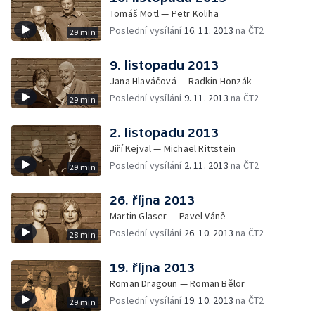
Tomáš Motl — Petr Koliha
Poslední vysílání
16. 11. 2013
na ČT2
29 min
9. listopadu 2013
Jana Hlaváčová — Radkin Honzák
Poslední vysílání
9. 11. 2013
na ČT2
29 min
2. listopadu 2013
Jiří Kejval — Michael Rittstein
Poslední vysílání
2. 11. 2013
na ČT2
29 min
26. října 2013
Martin Glaser — Pavel Váně
Poslední vysílání
26. 10. 2013
na ČT2
28 min
19. října 2013
Roman Dragoun — Roman Bělor
Poslední vysílání
19. 10. 2013
na ČT2
29 min