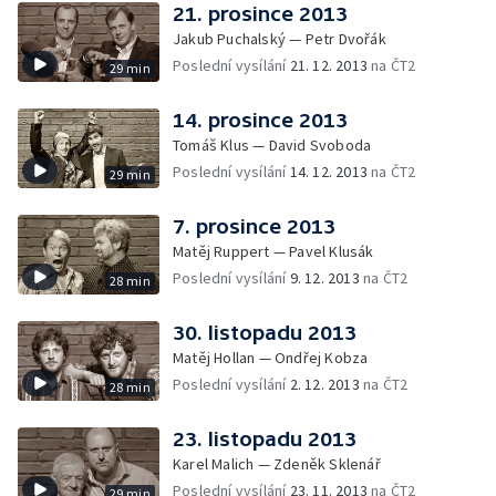
21. prosince 2013
Jakub Puchalský — Petr Dvořák
Poslední vysílání
21. 12. 2013
na ČT2
29 min
14. prosince 2013
Tomáš Klus — David Svoboda
Poslední vysílání
14. 12. 2013
na ČT2
29 min
7. prosince 2013
Matěj Ruppert — Pavel Klusák
Poslední vysílání
9. 12. 2013
na ČT2
28 min
30. listopadu 2013
Matěj Hollan — Ondřej Kobza
Poslední vysílání
2. 12. 2013
na ČT2
28 min
23. listopadu 2013
Karel Malich — Zdeněk Sklenář
Poslední vysílání
23. 11. 2013
na ČT2
29 min