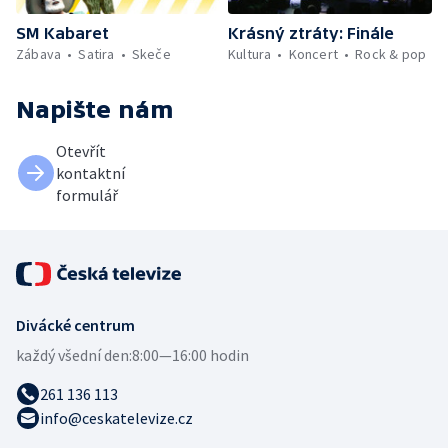
SM Kabaret
Krásný ztráty: Finále
Zábava
Satira
Skeče
Kultura
Koncert
Rock & pop
Napište nám
Otevřít
kontaktní
formulář
Divácké centrum
každý všední den:
8:00—16:00 hodin
261 136 113
info@ceskatelevize.cz