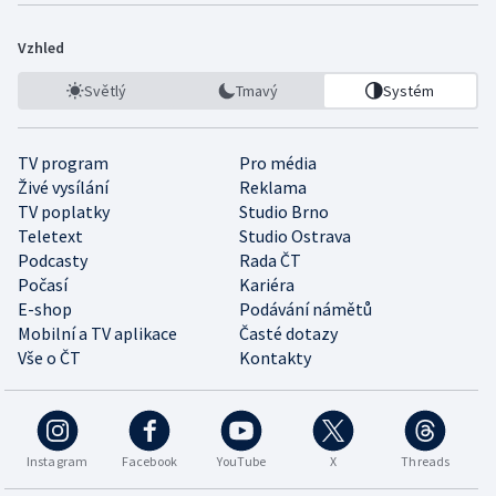
Vzhled
Světlý
Tmavý
Systém
TV program
Pro média
Živé vysílání
Reklama
TV poplatky
Studio Brno
Teletext
Studio Ostrava
Podcasty
Rada ČT
Počasí
Kariéra
E-shop
Podávání námětů
Mobilní a TV aplikace
Časté dotazy
Vše o ČT
Kontakty
Instagram
Facebook
YouTube
X
Threads