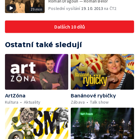
Roman Dragoun — Roman Bělor
Poslední vysílání
19. 10. 2013
na ČT2
29 min
Dalších 10 dílů
Ostatní také sledují
ArtZóna
Banánové rybičky
Kultura
Aktuality
Zábava
Talk show