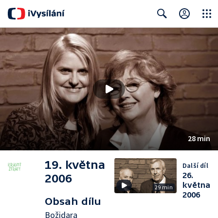
Close
Search
28 min
19. května
Další díl
26.
2006
května
29 min
2006
Obsah dílu
Božidara