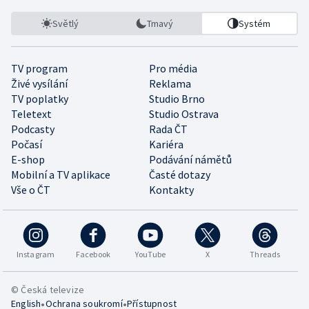
Světlý
Tmavý
Systém
TV program
Pro média
Živé vysílání
Reklama
TV poplatky
Studio Brno
Teletext
Studio Ostrava
Podcasty
Rada ČT
Počasí
Kariéra
E-shop
Podávání námětů
Mobilní a TV aplikace
Časté dotazy
Vše o ČT
Kontakty
Instagram
Facebook
YouTube
X
Threads
© Česká televize
•
•
English
Ochrana soukromí
Přístupnost