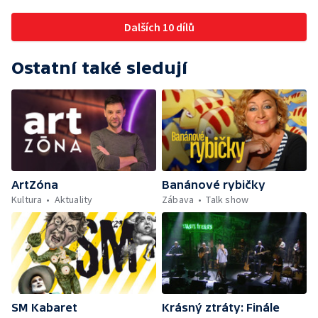
Dalších 10 dílů
Ostatní také sledují
ArtZóna
Banánové rybičky
Kultura
Aktuality
Zábava
Talk show
SM Kabaret
Krásný ztráty: Finále