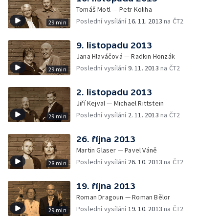
Tomáš Motl — Petr Koliha
Poslední vysílání
16. 11. 2013
na ČT2
29 min
9. listopadu 2013
Jana Hlaváčová — Radkin Honzák
Poslední vysílání
9. 11. 2013
na ČT2
29 min
2. listopadu 2013
Jiří Kejval — Michael Rittstein
Poslední vysílání
2. 11. 2013
na ČT2
29 min
26. října 2013
Martin Glaser — Pavel Váně
Poslední vysílání
26. 10. 2013
na ČT2
28 min
19. října 2013
Roman Dragoun — Roman Bělor
Poslední vysílání
19. 10. 2013
na ČT2
29 min