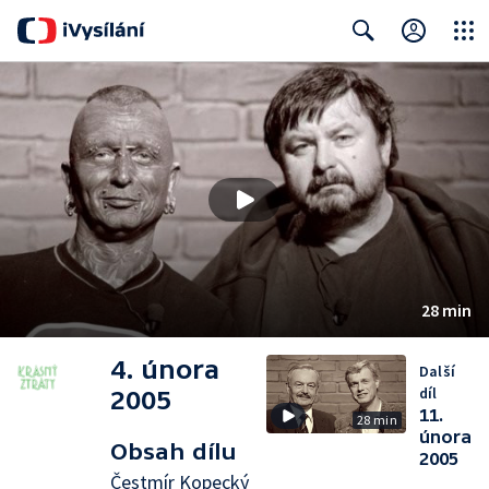
Close
Search
28 min
4. února
Další
díl
2005
11.
28 min
února
Obsah dílu
2005
Čestmír Kopecký