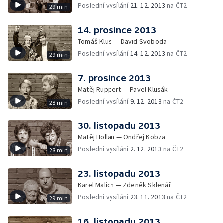
Poslední vysílání
21. 12. 2013
na ČT2
29 min
14. prosince 2013
Tomáš Klus — David Svoboda
Poslední vysílání
14. 12. 2013
na ČT2
29 min
7. prosince 2013
Matěj Ruppert — Pavel Klusák
Poslední vysílání
9. 12. 2013
na ČT2
28 min
30. listopadu 2013
Matěj Hollan — Ondřej Kobza
Poslední vysílání
2. 12. 2013
na ČT2
28 min
23. listopadu 2013
Karel Malich — Zdeněk Sklenář
Poslední vysílání
23. 11. 2013
na ČT2
29 min
16. listopadu 2013