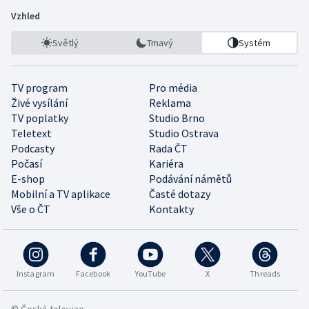
Vzhled
Světlý
Tmavý
Systém
TV program
Pro média
Živé vysílání
Reklama
TV poplatky
Studio Brno
Teletext
Studio Ostrava
Podcasty
Rada ČT
Počasí
Kariéra
E-shop
Podávání námětů
Mobilní a TV aplikace
Časté dotazy
Vše o ČT
Kontakty
Instagram
Facebook
YouTube
X
Threads
© Česká televize