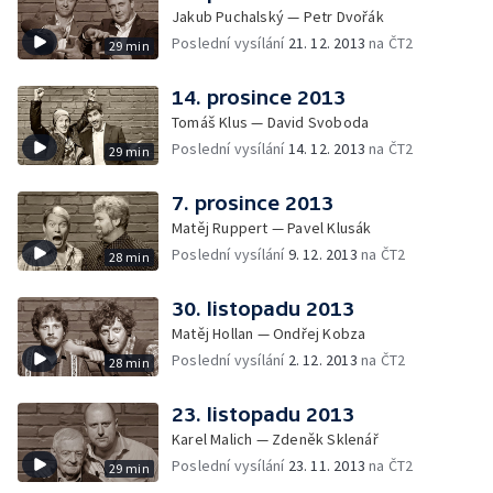
Jakub Puchalský — Petr Dvořák
Poslední vysílání
21. 12. 2013
na ČT2
29 min
14. prosince 2013
Tomáš Klus — David Svoboda
Poslední vysílání
14. 12. 2013
na ČT2
29 min
7. prosince 2013
Matěj Ruppert — Pavel Klusák
Poslední vysílání
9. 12. 2013
na ČT2
28 min
30. listopadu 2013
Matěj Hollan — Ondřej Kobza
Poslední vysílání
2. 12. 2013
na ČT2
28 min
23. listopadu 2013
Karel Malich — Zdeněk Sklenář
Poslední vysílání
23. 11. 2013
na ČT2
29 min