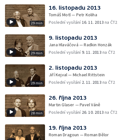
16. listopadu 2013
Tomáš Motl — Petr Koliha
Poslední vysílání
16. 11. 2013
na ČT2
29 min
9. listopadu 2013
Jana Hlaváčová — Radkin Honzák
Poslední vysílání
9. 11. 2013
na ČT2
29 min
2. listopadu 2013
Jiří Kejval — Michael Rittstein
Poslední vysílání
2. 11. 2013
na ČT2
29 min
26. října 2013
Martin Glaser — Pavel Váně
Poslední vysílání
26. 10. 2013
na ČT2
28 min
19. října 2013
Roman Dragoun — Roman Bělor