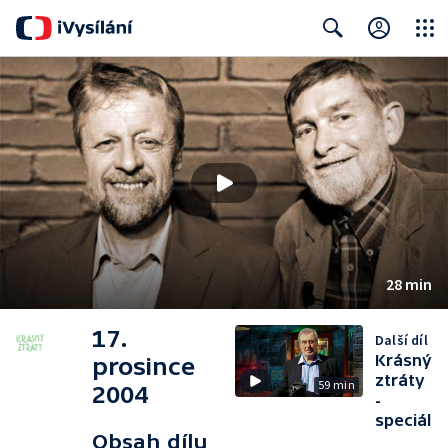
Close
Search
28 min
17.
Další díl
Krásný
prosince
ztráty
59 min
2004
-
speciál
Obsah dílu