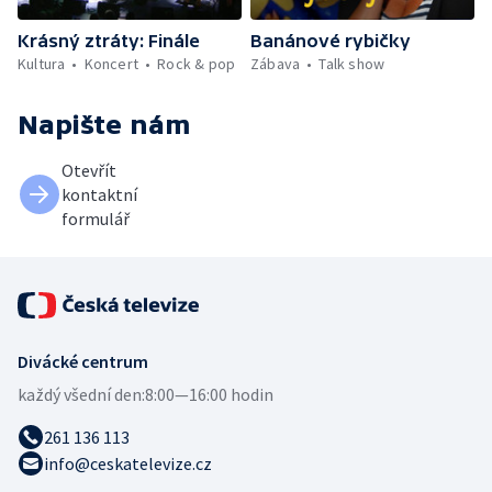
Krásný ztráty: Finále
Banánové rybičky
Kultura
Koncert
Rock & pop
Zábava
Talk show
Napište nám
Otevřít
kontaktní
formulář
Divácké centrum
každý všední den:
8:00—16:00 hodin
261 136 113
info@ceskatelevize.cz