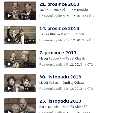
21. prosince 2013
Jakub Puchalský — Petr Dvořák
Poslední vysílání
21. 12. 2013
na ČT2
29 min
14. prosince 2013
Tomáš Klus — David Svoboda
Poslední vysílání
14. 12. 2013
na ČT2
29 min
7. prosince 2013
Matěj Ruppert — Pavel Klusák
Poslední vysílání
9. 12. 2013
na ČT2
28 min
30. listopadu 2013
Matěj Hollan — Ondřej Kobza
Poslední vysílání
2. 12. 2013
na ČT2
28 min
23. listopadu 2013
Karel Malich — Zdeněk Sklenář
Poslední vysílání
23. 11. 2013
na ČT2