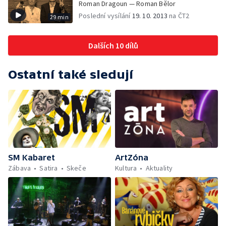
Roman Dragoun — Roman Bělor
Poslední vysílání
19. 10. 2013
na ČT2
29 min
Dalších 10 dílů
Ostatní také sledují
SM Kabaret
ArtZóna
Zábava
Satira
Skeče
Kultura
Aktuality