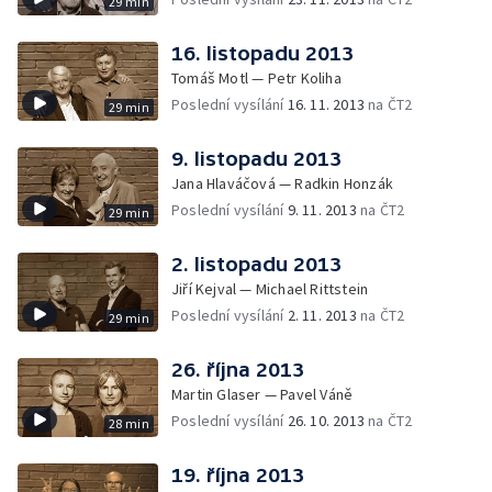
29 min
16. listopadu 2013
Tomáš Motl — Petr Koliha
Poslední vysílání
16. 11. 2013
na ČT2
29 min
9. listopadu 2013
Jana Hlaváčová — Radkin Honzák
Poslední vysílání
9. 11. 2013
na ČT2
29 min
2. listopadu 2013
Jiří Kejval — Michael Rittstein
Poslední vysílání
2. 11. 2013
na ČT2
29 min
26. října 2013
Martin Glaser — Pavel Váně
Poslední vysílání
26. 10. 2013
na ČT2
28 min
19. října 2013