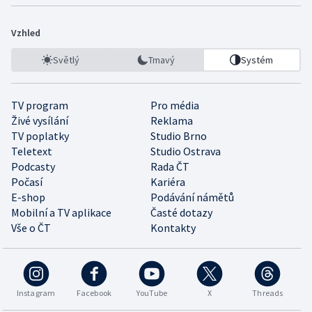
Vzhled
Světlý
Tmavý
Systém
TV program
Pro média
Živé vysílání
Reklama
TV poplatky
Studio Brno
Teletext
Studio Ostrava
Podcasty
Rada ČT
Počasí
Kariéra
E-shop
Podávání námětů
Mobilní a TV aplikace
Časté dotazy
Vše o ČT
Kontakty
Instagram
Facebook
YouTube
X
Threads