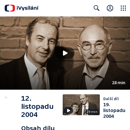
Close
Search
28 min
12.
Další díl
19.
listopadu
listopadu
29 min
2004
2004
Obsah dílu