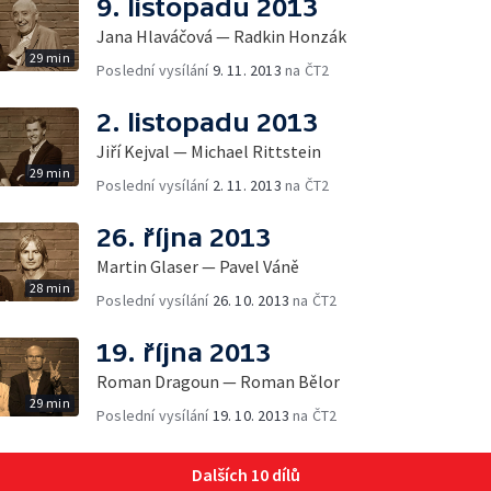
9. listopadu 2013
Jana Hlaváčová — Radkin Honzák
29 min
Poslední vysílání
9. 11. 2013
na ČT2
2. listopadu 2013
Jiří Kejval — Michael Rittstein
29 min
Poslední vysílání
2. 11. 2013
na ČT2
26. října 2013
Martin Glaser — Pavel Váně
28 min
Poslední vysílání
26. 10. 2013
na ČT2
19. října 2013
Roman Dragoun — Roman Bělor
29 min
Poslední vysílání
19. 10. 2013
na ČT2
Dalších 10 dílů