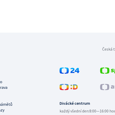
Česká t
no
trava
Divácké centrum
námětů
azy
každý všední den:
8:00—16:00 ho