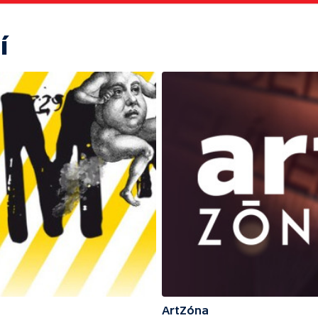
í
ArtZóna