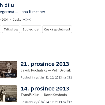
h dílu
egerová — Jana Kirschner
o
2004
•
Česko
Talk show
Společnost
Česká společnost
21. prosince 2013
Jakub Puchalský — Petr Dvořák
29 min
Poslední vysílání
21. 12. 2013
na ČT2
14. prosince 2013
Tomáš Klus — David Svoboda
29 min
Poslední vysílání
14. 12. 2013
na ČT2