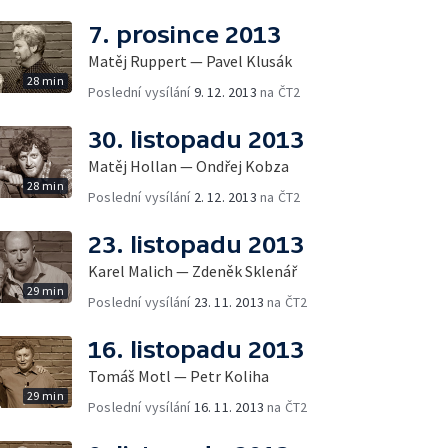
7. prosince 2013
Matěj Ruppert — Pavel Klusák
28 min
Poslední vysílání
9. 12. 2013
na ČT2
30. listopadu 2013
Matěj Hollan — Ondřej Kobza
28 min
Poslední vysílání
2. 12. 2013
na ČT2
23. listopadu 2013
Karel Malich — Zdeněk Sklenář
29 min
Poslední vysílání
23. 11. 2013
na ČT2
16. listopadu 2013
Tomáš Motl — Petr Koliha
29 min
Poslední vysílání
16. 11. 2013
na ČT2