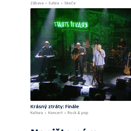
Zábava
Satira
Skeče
Krásný ztráty: Finále
Kultura
Koncert
Rock & pop