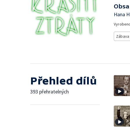
Obsa
Hana H
Vyroben
Zábava
Přehled dílů
393 přehratelných