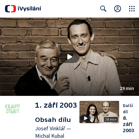
Close
Search
29 min
1. září 2003
Další
díl
8.
Obsah dílu
28 min
září
Josef Vinklář —
2003
Michal Kubal