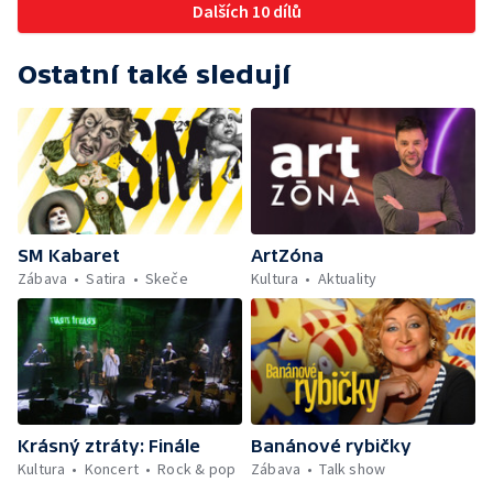
Dalších 10 dílů
Ostatní také sledují
SM Kabaret
ArtZóna
Zábava
Satira
Skeče
Kultura
Aktuality
Krásný ztráty: Finále
Banánové rybičky
Kultura
Koncert
Rock & pop
Zábava
Talk show