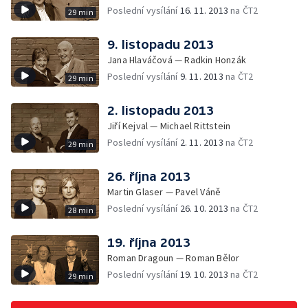
Poslední vysílání
16. 11. 2013
na ČT2
29 min
9. listopadu 2013
Jana Hlaváčová — Radkin Honzák
Poslední vysílání
9. 11. 2013
na ČT2
29 min
2. listopadu 2013
Jiří Kejval — Michael Rittstein
Poslední vysílání
2. 11. 2013
na ČT2
29 min
26. října 2013
Martin Glaser — Pavel Váně
Poslední vysílání
26. 10. 2013
na ČT2
28 min
19. října 2013
Roman Dragoun — Roman Bělor
Poslední vysílání
19. 10. 2013
na ČT2
29 min