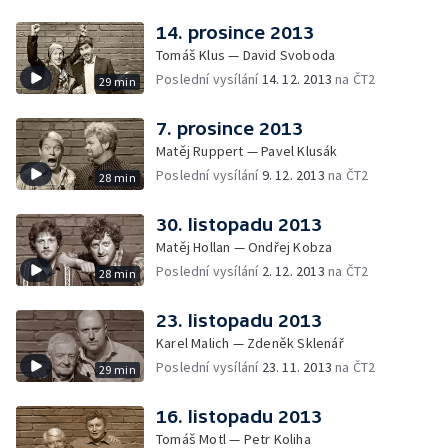
14. prosince 2013
Tomáš Klus — David Svoboda
Poslední vysílání
14. 12. 2013
na ČT2
29 min
7. prosince 2013
Matěj Ruppert — Pavel Klusák
Poslední vysílání
9. 12. 2013
na ČT2
28 min
30. listopadu 2013
Matěj Hollan — Ondřej Kobza
Poslední vysílání
2. 12. 2013
na ČT2
28 min
23. listopadu 2013
Karel Malich — Zdeněk Sklenář
Poslední vysílání
23. 11. 2013
na ČT2
29 min
16. listopadu 2013
Tomáš Motl — Petr Koliha