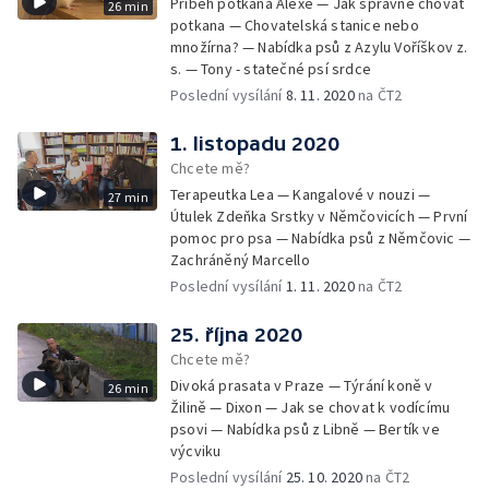
Příběh potkana Alexe — Jak správně chovat
26 min
potkana — Chovatelská stanice nebo
množírna? — Nabídka psů z Azylu Voříškov z.
s. — Tony - statečné psí srdce
Poslední vysílání
8. 11. 2020
na ČT2
1. listopadu 2020
Chcete mě?
Terapeutka Lea — Kangalové v nouzi —
27 min
Útulek Zdeňka Srstky v Němčovicích — První
pomoc pro psa — Nabídka psů z Němčovic —
Zachráněný Marcello
Poslední vysílání
1. 11. 2020
na ČT2
25. října 2020
Chcete mě?
Divoká prasata v Praze — Týrání koně v
26 min
Žilině — Dixon — Jak se chovat k vodícímu
psovi — Nabídka psů z Libně — Bertík ve
výcviku
Poslední vysílání
25. 10. 2020
na ČT2