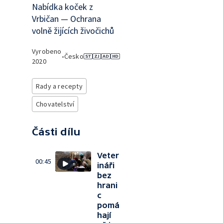
Nabídka koček z
Vrbičan — Ochrana
volně žijících živočichů
Vyrobeno
•
Česko
2020
Rady a recepty
Chovatelství
Části dílu
Veter
00:45
ináři
bez
hrani
c
pomá
hají