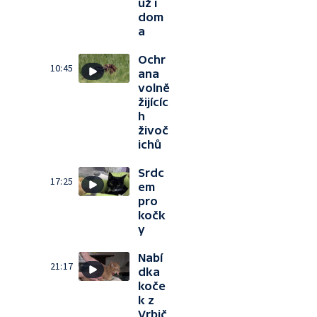
už i
dom
a
Ochr
10:45
ana
volně
žijícíc
h
živoč
ichů
Srdc
17:25
em
pro
kočk
y
Nabí
21:17
dka
koče
k z
Vrbič