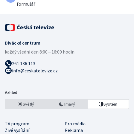
formulář
Divácké centrum
každý všední den:
8:00—16:00 hodin
261 136 113
info@ceskatelevize.cz
Vzhled
Světlý
Tmavý
Systém
TV program
Pro média
Živé vysílání
Reklama