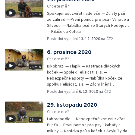
Chcete mě?
Spokojenost zvířat nade vše — Ztráty psů
26 min
ze zahrad — První pomoc pro psa - Vánoce a
Silvestr — Nabídka psů ze Starých Hodějovic
— Kiláček a Kofola
Poslední vysílání
13. 12. 2020
na ČT2
6. prosince 2020
Chcete mě?
Dikobrazi — Tlapík — Kastrace divokých
26 min
koček — Spolek Felisicat, z. s. —
Nebezpečné aporty — Nabídka koček ze
spolku Felisicat, z.s. — Záchráněná
labradorka Terezka
Poslední vysílání
6. 12. 2020
na ČT2
29. listopadu 2020
Chcete mě?
Labradoodle — Nebezpečné krmení zvířat —
26 min
Punťa — První pomoc pro psy - kabáty a
mikiny — Nabídka psů a koček z Azylu Tylda