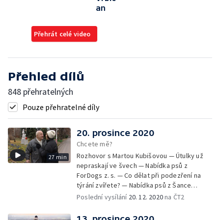
an
Přehrát celé video
Přehled dílů
848 přehratelných
Pouze přehratelné díly
20. prosince 2020
Chcete mě?
Rozhovor s Martou Kubišovou — Útulky už
27 min
nepraskají ve švech — Nabídka psů z
ForDogs z. s. — Co dělat při podezření na
týrání zvířete? — Nabídka psů z Šance
zvířatům — Rozloučení
Poslední vysílání
20. 12. 2020
na ČT2
13. prosince 2020