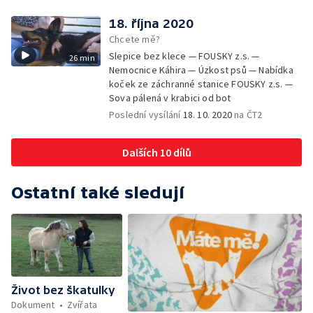
18. října 2020
Chcete mě?
Slepice bez klece — FOUSKY z.s. —
26 min
Nemocnice Káhira — Úzkost psů — Nabídka
koček ze záchranné stanice FOUSKY z.s. —
Sova pálená v krabici od bot
Poslední vysílání
18. 10. 2020
na ČT2
Dalších 10 dílů
Ostatní také sledují
Život bez škatulky
Dokument
Zvířata