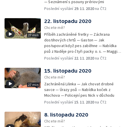
— Seznámení s psouny prériovými
Poslední vysílání
29. 11. 2020
na ČT2
22. listopadu 2020
Chcete mě?
Příběh zachráněné fretky — Záchrana
27 min
dostihových chrtů — Gaston — Jak
postupovat když pes zaběhne — Nabídka
psů z Naděje pro čtyři packy o. s. — Maggie -
aktivní stáří v kočárku
Poslední vysílání
22. 11. 2020
na ČT2
15. listopadu 2020
Chcete mě?
Zachráněná Lilinka — Jak chovat drobné
27 min
savce — Úrazy psů — Nabídka koček z
Mochova — Policejní pes Nick v důchodu
Poslední vysílání
15. 11. 2020
na ČT2
8. listopadu 2020
Chcete mě?