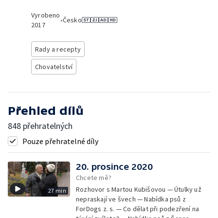
Vyrobeno
•
Česko
2017
Rady a recepty
Chovatelství
Přehled dílů
848 přehratelných
Pouze přehratelné díly
20. prosince 2020
Chcete mě?
Rozhovor s Martou Kubišovou — Útulky už
27 min
nepraskají ve švech — Nabídka psů z
ForDogs z. s. — Co dělat při podezření na