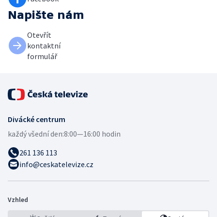
Napište nám
Otevřít
kontaktní
formulář
Divácké centrum
každý všední den:
8:00—16:00 hodin
261 136 113
info@ceskatelevize.cz
Vzhled