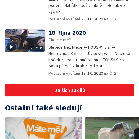
psovi — Nabídka psů z Libně — Bertík ve
výcviku
Poslední vysílání
25. 10. 2020
na ČT2
18. října 2020
Chcete mě?
Slepice bez klece — FOUSKY z.s. —
26 min
Nemocnice Káhira — Úzkost psů — Nabídka
koček ze záchranné stanice FOUSKY z.s. —
Sova pálená v krabici od bot
Poslední vysílání
18. 10. 2020
na ČT2
Dalších 10 dílů
Ostatní také sledují