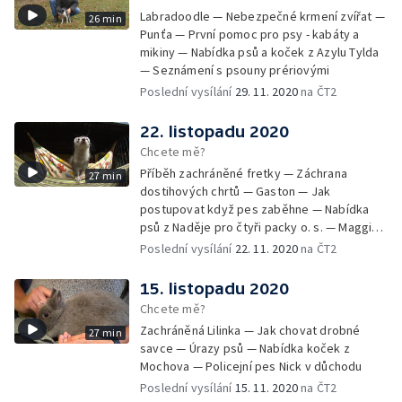
Labradoodle — Nebezpečné krmení zvířat —
26 min
Punťa — První pomoc pro psy - kabáty a
mikiny — Nabídka psů a koček z Azylu Tylda
— Seznámení s psouny prériovými
Poslední vysílání
29. 11. 2020
na ČT2
22. listopadu 2020
Chcete mě?
Příběh zachráněné fretky — Záchrana
27 min
dostihových chrtů — Gaston — Jak
postupovat když pes zaběhne — Nabídka
psů z Naděje pro čtyři packy o. s. — Maggie -
aktivní stáří v kočárku
Poslední vysílání
22. 11. 2020
na ČT2
15. listopadu 2020
Chcete mě?
Zachráněná Lilinka — Jak chovat drobné
27 min
savce — Úrazy psů — Nabídka koček z
Mochova — Policejní pes Nick v důchodu
Poslední vysílání
15. 11. 2020
na ČT2