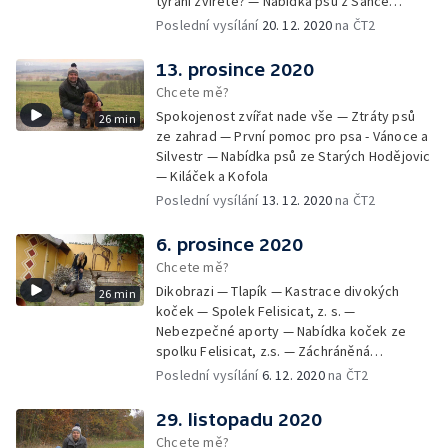
týrání zvířete? — Nabídka psů z Šance
zvířatům — Rozloučení
Poslední vysílání
20. 12. 2020
na ČT2
13. prosince 2020
Chcete mě?
Spokojenost zvířat nade vše — Ztráty psů
26 min
ze zahrad — První pomoc pro psa - Vánoce a
Silvestr — Nabídka psů ze Starých Hodějovic
— Kiláček a Kofola
Poslední vysílání
13. 12. 2020
na ČT2
6. prosince 2020
Chcete mě?
Dikobrazi — Tlapík — Kastrace divokých
26 min
koček — Spolek Felisicat, z. s. —
Nebezpečné aporty — Nabídka koček ze
spolku Felisicat, z.s. — Záchráněná
labradorka Terezka
Poslední vysílání
6. 12. 2020
na ČT2
29. listopadu 2020
Chcete mě?