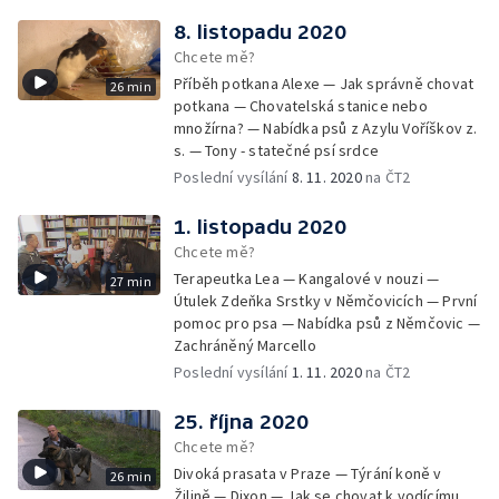
8. listopadu 2020
Chcete mě?
Příběh potkana Alexe — Jak správně chovat
26 min
potkana — Chovatelská stanice nebo
množírna? — Nabídka psů z Azylu Voříškov z.
s. — Tony - statečné psí srdce
Poslední vysílání
8. 11. 2020
na ČT2
1. listopadu 2020
Chcete mě?
Terapeutka Lea — Kangalové v nouzi —
27 min
Útulek Zdeňka Srstky v Němčovicích — První
pomoc pro psa — Nabídka psů z Němčovic —
Zachráněný Marcello
Poslední vysílání
1. 11. 2020
na ČT2
25. října 2020
Chcete mě?
Divoká prasata v Praze — Týrání koně v
26 min
Žilině — Dixon — Jak se chovat k vodícímu