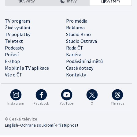
Světlý
Tmavý
Systém
TV program
Pro média
Živé vysílání
Reklama
TV poplatky
Studio Brno
Teletext
Studio Ostrava
Podcasty
Rada ČT
Počasí
Kariéra
E-shop
Podávání námětů
Mobilní a TV aplikace
Časté dotazy
Vše o ČT
Kontakty
Instagram
Facebook
YouTube
X
Threads
© Česká televize
•
•
English
Ochrana soukromí
Přístupnost