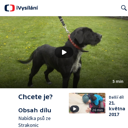
Searc
5 min
Chcete je?
Další díl
21.
května
Obsah dílu
26 min
2017
Nabídka psů ze
Strakonic