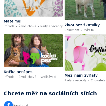
Máte mě!
Život bez škatulky
Příroda
Živočichové
Rady a recepty
Dokument
Zvířata
Kočka není pes
Mezi námi zvířaty
Příroda
Živočichové
Vzdělávací
Rady a recepty
Chovatels
Chcete mě?
na sociálních sítích
Facebook