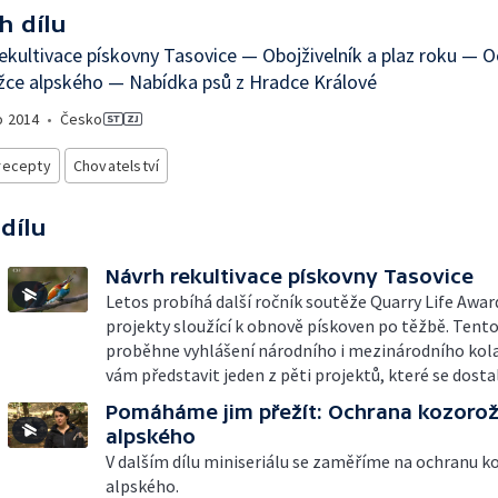
h dílu
ekultivace pískovny Tasovice — Obojživelník a plaz roku — 
žce alpského — Nabídka psů z Hradce Králové
o
2014
•
Česko
recepty
Chovatelství
 dílu
Návrh rekultivace pískovny Tasovice
Letos probíhá další ročník soutěže Quarry Life Awar
projekty sloužící k obnově pískoven po těžbě. Tento
proběhne vyhlášení národního i mezinárodního kol
vám představit jeden z pěti projektů, které se dostal
Pomáháme jim přežít: Ochrana kozoro
alpského
V dalším dílu miniseriálu se zaměříme na ochranu 
alpského.