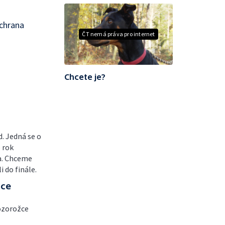
Ochrana
ČT nemá práva pro internet
Chcete je?
d. Jedná se o
 rok
a. Chceme
i do finále.
žce
kozorožce