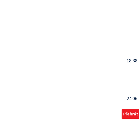
18:38
24:06
Přehrát