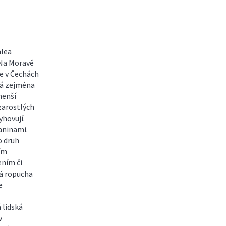
alea
 Na Moravě
e v Čechách
vá zejména
menší
zarostlých
yhovují.
paninami.
o druh
ím
ením či
má ropucha
e
 lidská
v