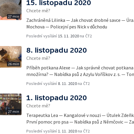
15. listopadu 2020
Chcete mě?
27 min
Zachráněná Lilinka — Jak chovat drobné savce — Úra
Mochova — Policejní pes Nick v důchodu
Poslední vysílání
15. 11. 2020
na ČT2
8. listopadu 2020
Chcete mě?
26 min
Příběh potkana Alexe — Jak správně chovat potkana
množírna? — Nabídka psů z Azylu Voříškov z. s. — Ton
Poslední vysílání
8. 11. 2020
na ČT2
1. listopadu 2020
Chcete mě?
27 min
Terapeutka Lea — Kangalové v nouzi — Útulek Zdeňk
První pomoc pro psa — Nabídka psů z Němčovic — Z
Poslední vysílání
1. 11. 2020
na ČT2