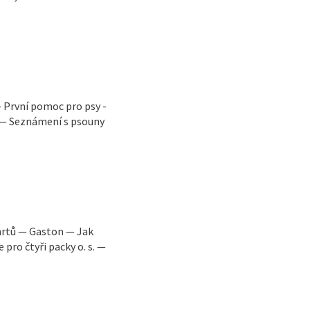
První pomoc pro psy -
a — Seznámení s psouny
hrtů — Gaston — Jak
pro čtyři packy o. s. —