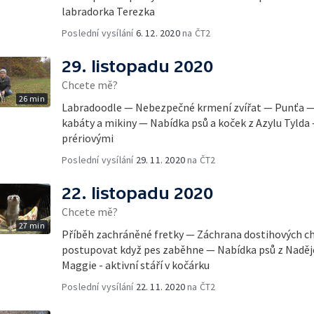
labradorka Terezka
Poslední vysílání
6. 12. 2020
na ČT2
29. listopadu 2020
Chcete mě?
26 min
Labradoodle — Nebezpečné krmení zvířat — Punťa — 
kabáty a mikiny — Nabídka psů a koček z Azylu Tyld
prériovými
Poslední vysílání
29. 11. 2020
na ČT2
22. listopadu 2020
Chcete mě?
27 min
Příběh zachráněné fretky — Záchrana dostihových c
postupovat když pes zaběhne — Nabídka psů z Naděje 
Maggie - aktivní stáří v kočárku
Poslední vysílání
22. 11. 2020
na ČT2