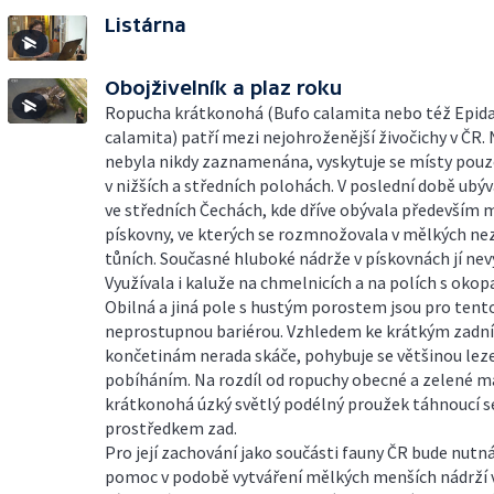
Listárna
Obojživelník a plaz roku
Ropucha krátkonohá (Bufo calamita nebo též Epid
calamita) patří mezi nejohroženější živočichy v ČR.
nebyla nikdy zaznamenána, vyskytuje se místy pouz
v nižších a středních polohách. V poslední době ubý
ve středních Čechách, kde dříve obývala především 
pískovny, ve kterých se rozmnožovala v mělkých ne
tůních. Současné hluboké nádrže v pískovnách jí nev
Využívala i kaluže na chmelnicích a na polích s oko
Obilná a jiná pole s hustým porostem jsou pro tent
neprostupnou bariérou. Vzhledem ke krátkým zadn
končetinám nerada skáče, pohybuje se většinou lez
pobíháním. Na rozdíl od ropuchy obecné a zelené 
krátkonohá úzký světlý podélný proužek táhnoucí s
prostředkem zad.
Pro její zachování jako součásti fauny ČR bude nutná
pomoc v podobě vytváření mělkých menších nádrží 