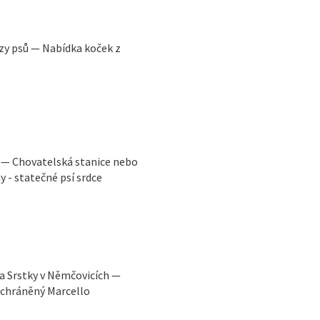
zy psů — Nabídka koček z
 — Chovatelská stanice nebo
y - statečné psí srdce
a Srstky v Němčovicích —
achráněný Marcello