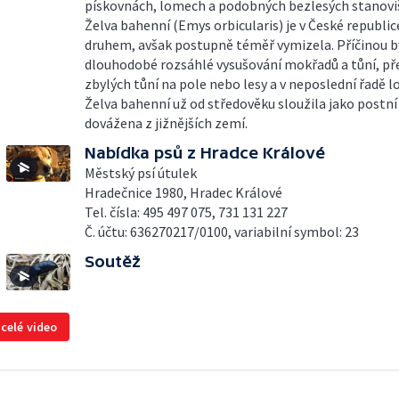
pískovnách, lomech a podobných bezlesých stanoviš
Želva bahenní (Emys orbicularis) je v České republi
druhem, avšak postupně téměř vymizela. Příčinou b
dlouhodobé rozsáhlé vysušování mokřadů a tůní, p
zbylých tůní na pole nebo lesy a v neposlední řadě l
Želva bahenní už od středověku sloužila jako postní j
dovážena z jižnějších zemí.
Nabídka psů z Hradce Králové
Městský psí útulek
Hradečnice 1980, Hradec Králové
Tel. čísla: 495 497 075, 731 131 227
Č. účtu: 636270217/0100, variabilní symbol: 23
Soutěž
 celé video