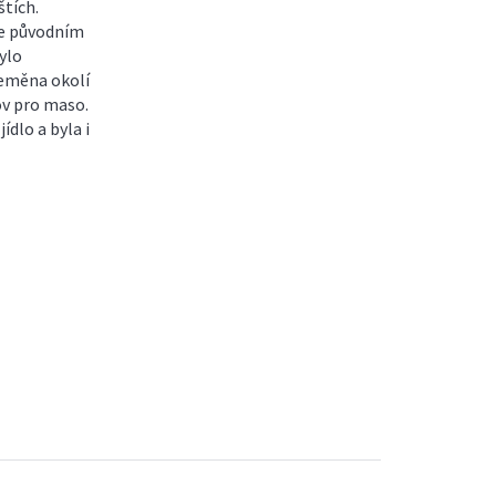
tích.
ce původním
ylo
řeměna okolí
ov pro maso.
ídlo a byla i