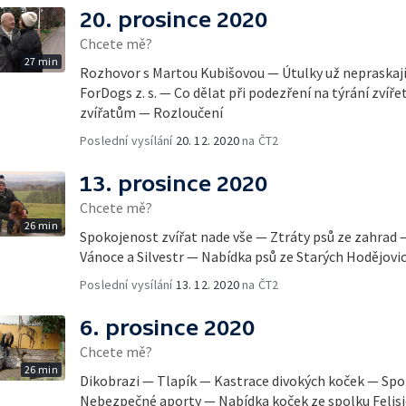
20. prosince 2020
Chcete mě?
27 min
Rozhovor s Martou Kubišovou — Útulky už nepraskají
ForDogs z. s. — Co dělat při podezření na týrání zvíř
zvířatům — Rozloučení
Poslední vysílání
20. 12. 2020
na ČT2
13. prosince 2020
Chcete mě?
26 min
Spokojenost zvířat nade vše — Ztráty psů ze zahrad 
Vánoce a Silvestr — Nabídka psů ze Starých Hodějovic
Poslední vysílání
13. 12. 2020
na ČT2
6. prosince 2020
Chcete mě?
26 min
Dikobrazi — Tlapík — Kastrace divokých koček — Spolek
Nebezpečné aporty — Nabídka koček ze spolku Felisi