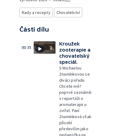
Rady a recepty
Chovatelství
Části dílu
Kroužek
00:35
zooterapie a
chovatelský
speciál.
S Michaelou
Znamínkovou se
diváci pořadu
Chcete mě?
poprvé seznámili
v reportáži o
aromaterapii u
zvířat. Paní
Znamínková však
působí
především jako
pedagožka na