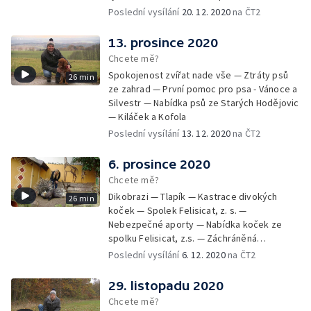
zvířatům — Rozloučení
Poslední vysílání
20. 12. 2020
na ČT2
13. prosince 2020
Chcete mě?
Spokojenost zvířat nade vše — Ztráty psů
26 min
ze zahrad — První pomoc pro psa - Vánoce a
Silvestr — Nabídka psů ze Starých Hodějovic
— Kiláček a Kofola
Poslední vysílání
13. 12. 2020
na ČT2
6. prosince 2020
Chcete mě?
Dikobrazi — Tlapík — Kastrace divokých
26 min
koček — Spolek Felisicat, z. s. —
Nebezpečné aporty — Nabídka koček ze
spolku Felisicat, z.s. — Záchráněná
labradorka Terezka
Poslední vysílání
6. 12. 2020
na ČT2
29. listopadu 2020
Chcete mě?