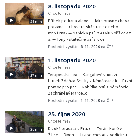
8. listopadu 2020
Chcete mě?
Příběh potkana Alexe — Jak správně chovat
26 min
potkana — Chovatelská stanice nebo
množírna? — Nabídka psů z Azylu Voříškov z.
s. — Tony - statečné psí srdce
Poslední vysílání
8. 11. 2020
na ČT2
1. listopadu 2020
Chcete mě?
Terapeutka Lea — Kangalové v nouzi —
27 min
Útulek Zdeňka Srstky v Němčovicích — První
pomoc pro psa — Nabídka psů z Němčovic —
Zachráněný Marcello
Poslední vysílání
1. 11. 2020
na ČT2
25. října 2020
Chcete mě?
Divoká prasata v Praze — Týrání koně v
26 min
Žilině — Dixon — Jak se chovat k vodícímu