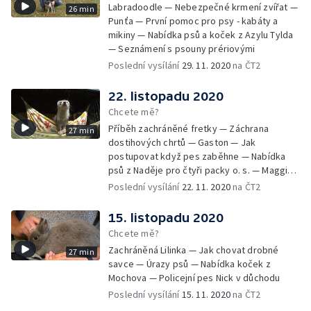
Labradoodle — Nebezpečné krmení zvířat —
26 min
Punťa — První pomoc pro psy - kabáty a
mikiny — Nabídka psů a koček z Azylu Tylda
— Seznámení s psouny prériovými
Poslední vysílání
29. 11. 2020
na ČT2
22. listopadu 2020
Chcete mě?
Příběh zachráněné fretky — Záchrana
27 min
dostihových chrtů — Gaston — Jak
postupovat když pes zaběhne — Nabídka
psů z Naděje pro čtyři packy o. s. — Maggie -
aktivní stáří v kočárku
Poslední vysílání
22. 11. 2020
na ČT2
15. listopadu 2020
Chcete mě?
Zachráněná Lilinka — Jak chovat drobné
27 min
savce — Úrazy psů — Nabídka koček z
Mochova — Policejní pes Nick v důchodu
Poslední vysílání
15. 11. 2020
na ČT2