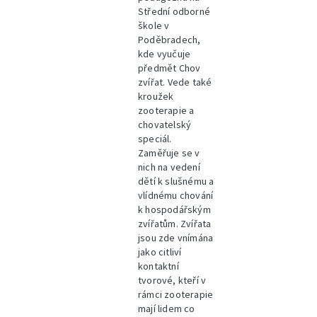
Střední odborné
škole v
Poděbradech,
kde vyučuje
předmět Chov
zvířat. Vede také
kroužek
zooterapie a
chovatelský
speciál.
Zaměřuje se v
nich na vedení
dětí k slušnému a
vlídnému chování
k hospodářským
zvířatům. Zvířata
jsou zde vnímána
jako citliví
kontaktní
tvorové, kteří v
rámci zooterapie
mají lidem co