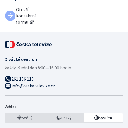
Otevřít
kontaktní
formulář
Divácké centrum
každý všední den:
8:00—16:00 hodin
261 136 113
info@ceskatelevize.cz
Vzhled
Světlý
Tmavý
Systém