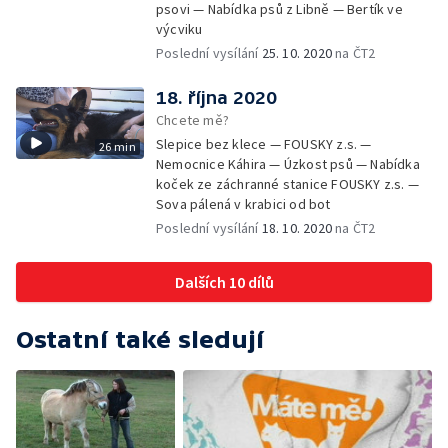
psovi — Nabídka psů z Libně — Bertík ve
výcviku
Poslední vysílání
25. 10. 2020
na ČT2
18. října 2020
Chcete mě?
Slepice bez klece — FOUSKY z.s. —
26 min
Nemocnice Káhira — Úzkost psů — Nabídka
koček ze záchranné stanice FOUSKY z.s. —
Sova pálená v krabici od bot
Poslední vysílání
18. 10. 2020
na ČT2
Dalších 10 dílů
Ostatní také sledují