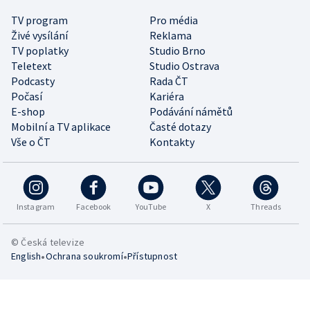
TV program
Pro média
Živé vysílání
Reklama
TV poplatky
Studio Brno
Teletext
Studio Ostrava
Podcasty
Rada ČT
Počasí
Kariéra
E-shop
Podávání námětů
Mobilní a TV aplikace
Časté dotazy
Vše o ČT
Kontakty
Instagram
Facebook
YouTube
X
Threads
© Česká televize
•
•
English
Ochrana soukromí
Přístupnost