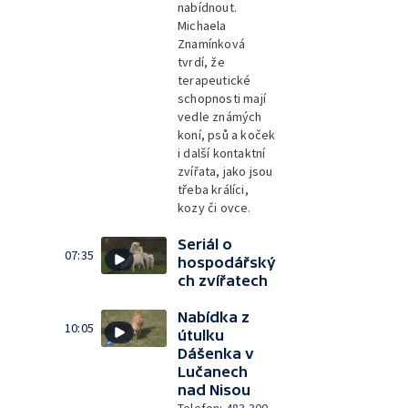
nabídnout.
Michaela
Znamínková
tvrdí, že
terapeutické
schopnosti mají
vedle známých
koní, psů a koček
i další kontaktní
zvířata, jako jsou
třeba králíci,
kozy či ovce.
Seriál o
07:35
hospodářský
ch zvířatech
Nabídka z
10:05
útulku
Dášenka v
Lučanech
nad Nisou