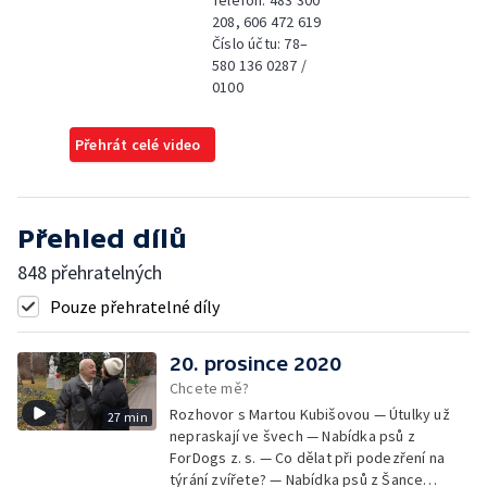
Telefon: 483 300
208, 606 472 619
Číslo účtu: 78–
580 136 0287 /
0100
Přehrát celé video
Přehled dílů
848 přehratelných
Pouze přehratelné díly
20. prosince 2020
Chcete mě?
Rozhovor s Martou Kubišovou — Útulky už
27 min
nepraskají ve švech — Nabídka psů z
ForDogs z. s. — Co dělat při podezření na
týrání zvířete? — Nabídka psů z Šance