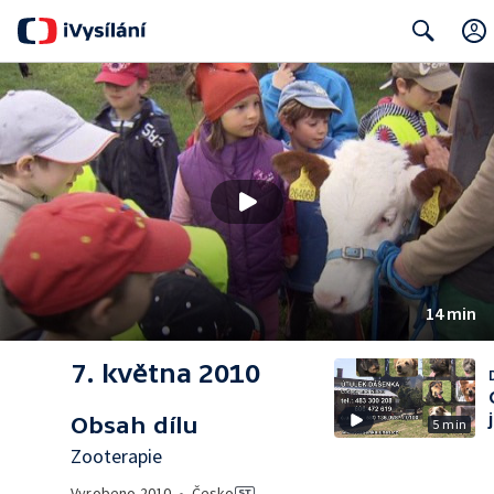
Search
14 min
7. května 2010
Obsah dílu
5 min
Zooterapie
Vyrobeno
2010
•
Česko