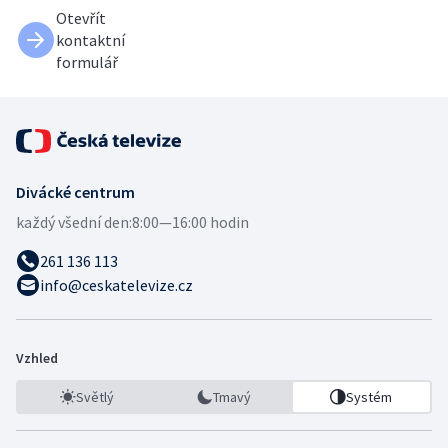
Otevřít
kontaktní
formulář
Divácké centrum
každý všední den:
8:00—16:00 hodin
261 136 113
info@ceskatelevize.cz
Vzhled
Světlý
Tmavý
Systém