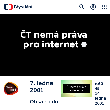
Close
Search
ČT nemá práva 
pro internet
7. ledna
Další
ČT nemá práva
díl
2001
pro internet
14.
ledna
Obsah dílu
2001