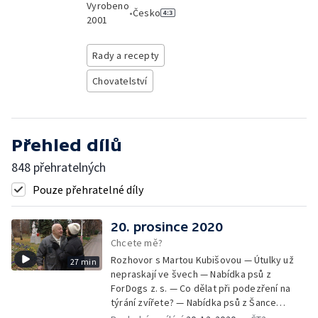
Vyrobeno
•
Česko
2001
Rady a recepty
Chovatelství
Přehled dílů
848 přehratelných
Pouze přehratelné díly
20. prosince 2020
Chcete mě?
Rozhovor s Martou Kubišovou — Útulky už
27 min
nepraskají ve švech — Nabídka psů z
ForDogs z. s. — Co dělat při podezření na
týrání zvířete? — Nabídka psů z Šance
zvířatům — Rozloučení