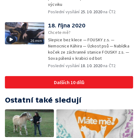
výcviku
Poslední vysílání
25. 10. 2020
na ČT2
18. října 2020
Chcete mě?
Slepice bez klece — FOUSKY z.s. —
26 min
Nemocnice Káhira — Úzkost psů — Nabídka
koček ze záchranné stanice FOUSKY z.s. —
Sova pálená v krabici od bot
Poslední vysílání
18. 10. 2020
na ČT2
Dalších 10 dílů
Ostatní také sledují