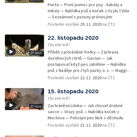
Punťa — První pomoc pro psy - kabáty a
mikiny — Nabídka psů a koček z Azylu Tylda
— Seznámení s psouny prériovými
Poslední vysílání
29. 11. 2020
na ČT2
22. listopadu 2020
Chcete mě?
Příběh zachráněné fretky — Záchrana
27 min
dostihových chrtů — Gaston — Jak
postupovat když pes zaběhne — Nabídka
psů z Naděje pro čtyři packy o. s. — Maggie -
aktivní stáří v kočárku
Poslední vysílání
22. 11. 2020
na ČT2
15. listopadu 2020
Chcete mě?
Zachráněná Lilinka — Jak chovat drobné
27 min
savce — Úrazy psů — Nabídka koček z
Mochova — Policejní pes Nick v důchodu
Poslední vysílání
15. 11. 2020
na ČT2