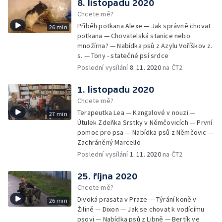
8. listopadu 2020
Chcete mě?
Příběh potkana Alexe — Jak správně chovat
26 min
potkana — Chovatelská stanice nebo
množírna? — Nabídka psů z Azylu Voříškov z.
s. — Tony - statečné psí srdce
Poslední vysílání
8. 11. 2020
na ČT2
1. listopadu 2020
Chcete mě?
Terapeutka Lea — Kangalové v nouzi —
27 min
Útulek Zdeňka Srstky v Němčovicích — První
pomoc pro psa — Nabídka psů z Němčovic —
Zachráněný Marcello
Poslední vysílání
1. 11. 2020
na ČT2
25. října 2020
Chcete mě?
Divoká prasata v Praze — Týrání koně v
26 min
Žilině — Dixon — Jak se chovat k vodícímu
psovi — Nabídka psů z Libně — Bertík ve