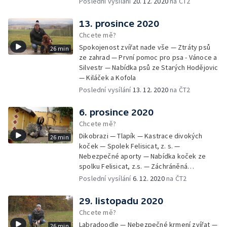
Poslední vysílání
20. 12. 2020
na ČT2
13. prosince 2020
Chcete mě?
Spokojenost zvířat nade vše — Ztráty psů
26 min
ze zahrad — První pomoc pro psa - Vánoce a
Silvestr — Nabídka psů ze Starých Hodějovic
— Kiláček a Kofola
Poslední vysílání
13. 12. 2020
na ČT2
6. prosince 2020
Chcete mě?
Dikobrazi — Tlapík — Kastrace divokých
26 min
koček — Spolek Felisicat, z. s. —
Nebezpečné aporty — Nabídka koček ze
spolku Felisicat, z.s. — Záchráněná
labradorka Terezka
Poslední vysílání
6. 12. 2020
na ČT2
29. listopadu 2020
Chcete mě?
Labradoodle — Nebezpečné krmení zvířat —
26 min