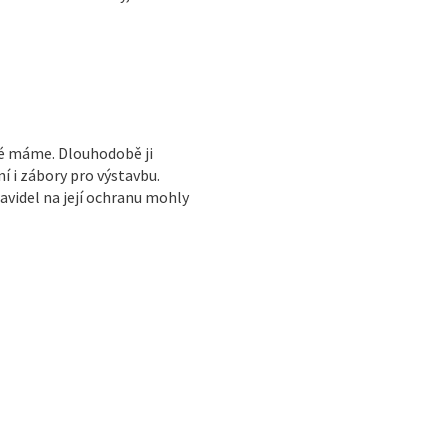
ré máme. Dlouhodobě ji
í i zábory pro výstavbu.
avidel na její ochranu mohly