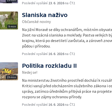
19 min
Poslední vysílání
23. 6. 2026
na ČT2
Slaniska naživo
Občanské noviny
9 min
Na jižní Moravě se díky ochranářům, místním obyvat
život na vzácná slaniska a mokřady. Pastva velkých
krajinu, která po desetiletí zarůstala, a zároveň znovu
půdou i přírodou.
Poslední vysílání
16. 6. 2026
na ČT2
Politika rozkladu II
Nedej se!
19 min
Na ministerstvu životního prostředí dochází k roz
Kritici varují před obcházením služebního zákona i 
správy, zatímco úředníkům přibývá práce na projekte
rozporu se zájmy ochranou přírody.
Poslední vysílání
16. 6. 2026
na ČT2