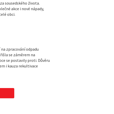
áza sousedského života.
olečné akce i nové nápady,
elé obci.
í na zpracování odpadu
přišla se záměrem na
e se postavily proti. Důvěru
m i kauza rekultivace