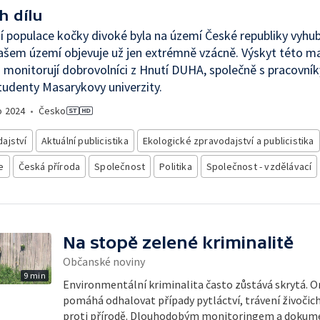
h dílu
 populace kočky divoké byla na území České republiky vyhu
ašem území objevuje už jen extrémně vzácně. Výskyt této m
 monitorují dobrovolníci z Hnutí DUHA, společně s pracovn
tudenty Masarykovy univerzity.
o
2024
•
Česko
ajství
Aktuální publicistika
Ekologické zpravodajství a publicistika
e
Česká příroda
Společnost
Politika
Společnost - vzdělávací
Na stopě zelené kriminalitě
Občanské noviny
9 min
Environmentální kriminalita často zůstává skrytá. O
pomáhá odhalovat případy pytláctví, trávení živočichů
proti přírodě. Dlouhodobým monitoringem a dokumen