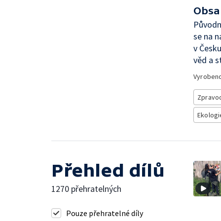
Obsa
Původní
se na n
v Česku
věd a s
Vyroben
Zpravod
Ekologi
Přehled dílů
1270 přehratelných
Pouze přehratelné díly