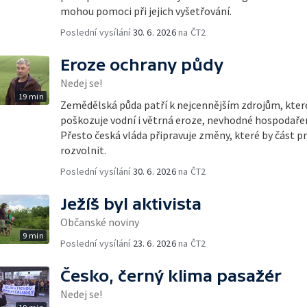
mohou pomoci při jejich vyšetřování.
Poslední vysílání
30. 6. 2026
na ČT2
Eroze ochrany půdy
Nedej se!
19 min
Zemědělská půda patří k nejcennějším zdrojům, kte
poškozuje vodní i větrná eroze, nevhodné hospodařen
Přesto česká vláda připravuje změny, které by část pr
rozvolnit.
Poslední vysílání
30. 6. 2026
na ČT2
Ježíš byl aktivista
Občanské noviny
9 min
Poslední vysílání
23. 6. 2026
na ČT2
Česko, černý klima pasažér
Nedej se!