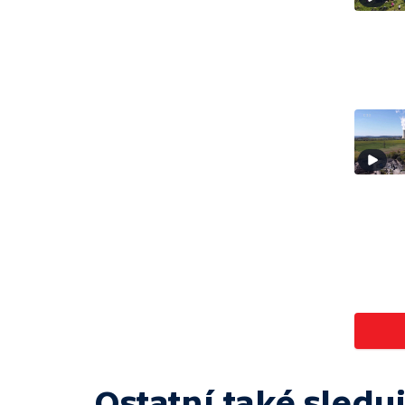
Ostatní také sleduj