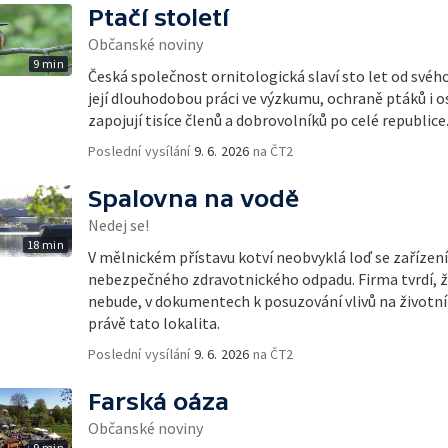
Ptačí století
Občanské noviny
9 min
Česká společnost ornitologická slaví sto let od svéh
její dlouhodobou práci ve výzkumu, ochraně ptáků i o
zapojují tisíce členů a dobrovolníků po celé republice
Poslední vysílání
9. 6. 2026
na ČT2
Spalovna na vodě
Nedej se!
18 min
V mělnickém přístavu kotví neobvyklá loď se zařízen
nebezpečného zdravotnického odpadu. Firma tvrdí, ž
nebude, v dokumentech k posuzování vlivů na životní 
právě tato lokalita.
Poslední vysílání
9. 6. 2026
na ČT2
Farská oáza
Občanské noviny
9 min