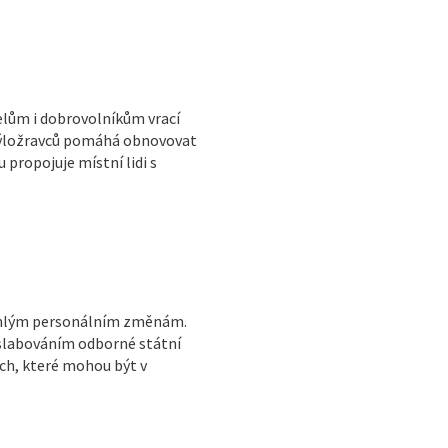
elům i dobrovolníkům vrací
 býložravců pomáhá obnovovat
 propojuje místní lidi s
sáhlým personálním změnám.
oslabováním odborné státní
ch, které mohou být v