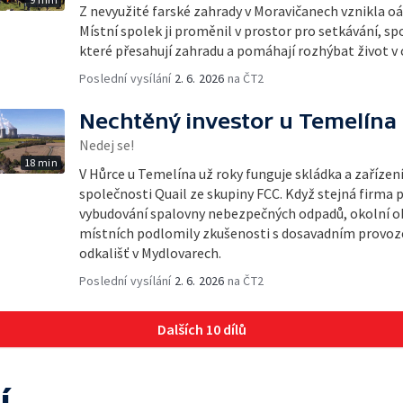
Z nevyužité farské zahrady v Moravičanech vznikla o
Místní spolek ji proměnil v prostor pro setkávání, sp
které přesahují zahradu a pomáhají rozhýbat život v c
Poslední vysílání
2. 6. 2026
na ČT2
Nechtěný investor u Temelína
Nedej se!
18 min
V Hůrce u Temelína už roky funguje skládka a zařízen
společnosti Quail ze skupiny FCC. Když stejná firma 
vybudování spalovny nebezpečných odpadů, okolní obc
místních podlomily zkušenosti s dosavadním provoze
odkališť v Mydlovarech.
Poslední vysílání
2. 6. 2026
na ČT2
Dalších 10 dílů
í