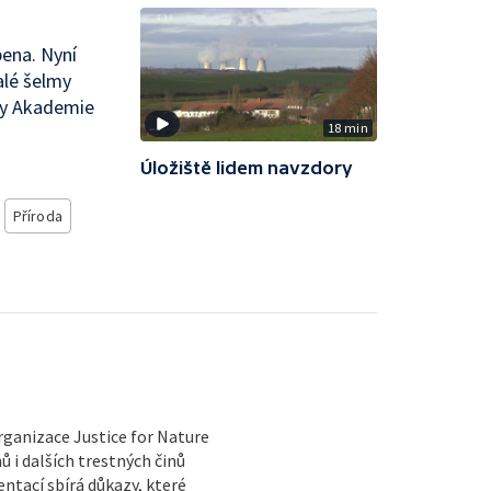
bena. Nyní
alé šelmy
íky Akademie
18 min
Úložiště lidem navzdory
Příroda
rganizace Justice for Nature
 i dalších trestných činů
tací sbírá důkazy, které