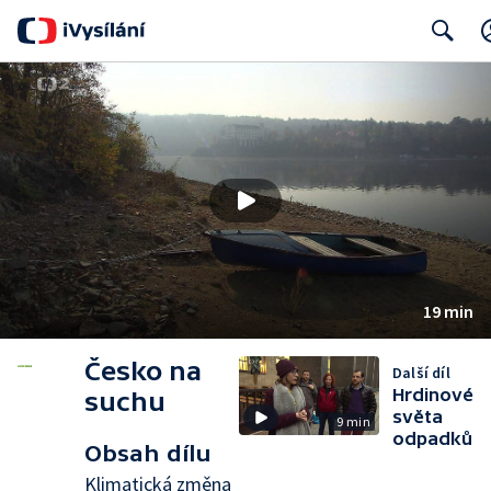
Search
19 min
Česko na
Další díl
Hrdinové
suchu
světa
9 min
odpadků
Obsah dílu
Klimatická změna