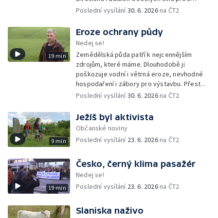
přírodě. Dlouhodobým monitoringem a
Poslední vysílání
30. 6. 2026
na ČT2
dokumentací sbírá důkazy, které mohou
pomoci při jejich vyšetřování.
Eroze ochrany půdy
Nedej se!
Zemědělská půda patří k nejcennějším
19 min
zdrojům, které máme. Dlouhodobě ji
poškozuje vodní i větrná eroze, nevhodné
hospodaření i zábory pro výstavbu. Přesto
česká vláda připravuje změny, které by část
Poslední vysílání
30. 6. 2026
na ČT2
pravidel na její ochranu mohly rozvolnit.
Ježíš byl aktivista
Občanské noviny
Poslední vysílání
23. 6. 2026
na ČT2
9 min
Česko, černý klima pasažér
Nedej se!
Poslední vysílání
23. 6. 2026
na ČT2
19 min
Slaniska naživo