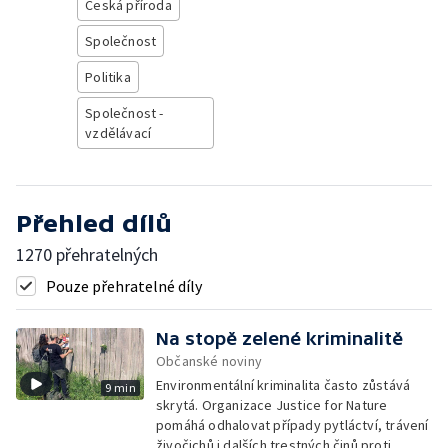
Česká příroda
Společnost
Politika
Společnost -
vzdělávací
Přehled dílů
1270 přehratelných
Pouze přehratelné díly
Na stopě zelené kriminalitě
Občanské noviny
Environmentální kriminalita často zůstává
9 min
skrytá. Organizace Justice for Nature
pomáhá odhalovat případy pytláctví, trávení
živočichů i dalších trestných činů proti