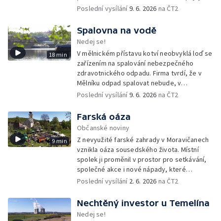
tisíce členů a dobrovolníků po celé
Poslední vysílání
9. 6. 2026
na ČT2
republice.
Spalovna na vodě
Nedej se!
V mělnickém přístavu kotví neobvyklá loď se
18 min
zařízením na spalování nebezpečného
zdravotnického odpadu. Firma tvrdí, že v
Mělníku odpad spalovat nebude, v
dokumentech k posuzování vlivů na životní
Poslední vysílání
9. 6. 2026
na ČT2
prostředí se ale objevuje právě tato lokalita.
Farská oáza
Občanské noviny
Z nevyužité farské zahrady v Moravičanech
9 min
vznikla oáza sousedského života. Místní
spolek ji proměnil v prostor pro setkávání,
společné akce i nové nápady, které
přesahují zahradu a pomáhají rozhýbat život
Poslední vysílání
2. 6. 2026
na ČT2
v celé obci.
Nechtěný investor u Temelína
Nedej se!