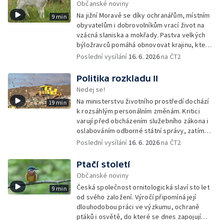
Občanské noviny
Na jižní Moravě se díky ochranářům, místním
9 min
obyvatelům i dobrovolníkům vrací život na
vzácná slaniska a mokřady. Pastva velkých
býložravců pomáhá obnovovat krajinu, která
po desetiletí zarůstala, a zároveň znovu
Poslední vysílání
16. 6. 2026
na ČT2
propojuje místní lidi s půdou i přírodou.
Politika rozkladu II
Nedej se!
Na ministerstvu životního prostředí dochází
19 min
k rozsáhlým personálním změnám. Kritici
varují před obcházením služebního zákona i
oslabováním odborné státní správy, zatímco
úředníkům přibývá práce na projektech,
Poslední vysílání
16. 6. 2026
na ČT2
které mohou být v rozporu se zájmy
ochranou přírody.
Ptačí století
Občanské noviny
Česká společnost ornitologická slaví sto let
9 min
od svého založení. Výročí připomíná její
dlouhodobou práci ve výzkumu, ochraně
ptáků i osvětě, do které se dnes zapojují