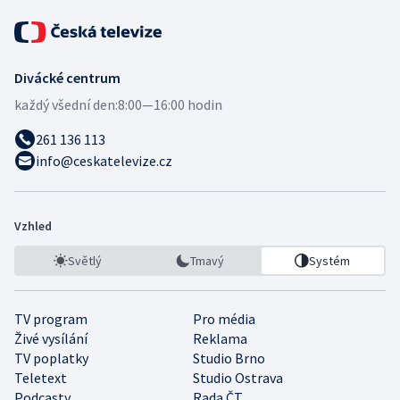
Divácké centrum
každý všední den:
8:00—16:00 hodin
261 136 113
info@ceskatelevize.cz
Vzhled
Světlý
Tmavý
Systém
TV program
Pro média
Živé vysílání
Reklama
TV poplatky
Studio Brno
Teletext
Studio Ostrava
Podcasty
Rada ČT