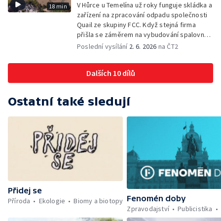
V Hůrce u Temelína už roky funguje skládka a
18 min
zařízení na zpracování odpadu společnosti
Quail ze skupiny FCC. Když stejná firma
přišla se záměrem na vybudování spalovny
nebezpečných odpadů, okolní obce se
Poslední vysílání
2. 6. 2026
na ČT2
postavily proti. Důvěru místních podlomily
zkušenosti s dosavadním provozem i kauza
Dalších 10 dílů
rekultivace odkališť v Mydlovarech.
Ostatní také sledují
Přidej se
Fenomén doby
Příroda
Ekologie
Biomy a biotopy
Zpravodajství
Publicistika