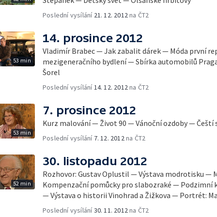
Poslední vysílání
21. 12. 2012
na ČT2
14. prosince 2012
Vladimír Brabec — Jak zabalit dárek — Móda první r
53 min
mezigeneračního bydlení — Sbírka automobilů Praga
Šorel
Poslední vysílání
14. 12. 2012
na ČT2
7. prosince 2012
Kurz malování — Život 90 — Vánoční ozdoby — Čeští s
53 min
Poslední vysílání
7. 12. 2012
na ČT2
30. listopadu 2012
Rozhovor: Gustav Oplustil — Výstava modrotisku — M
52 min
Kompenzační pomůcky pro slabozraké — Podzimní 
— Výstava o historii Vinohrad a Žižkova — Portrét: M
Poslední vysílání
30. 11. 2012
na ČT2