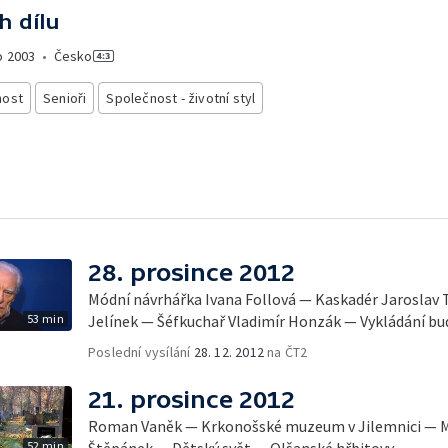
h dílu
o
2003
•
Česko
nost
Senioři
Společnost - životní styl
28. prosince 2012
Módní návrhářka Ivana Follová — Kaskadér Jaroslav
53 min
Jelínek — Šéfkuchař Vladimír Honzák — Vykládání b
Poslední vysílání
28. 12. 2012
na ČT2
21. prosince 2012
Roman Vaněk — Krkonošské muzeum v Jilemnici — M
52 min
Štěpánek — Dětský svět — Olšanské hřbitovy