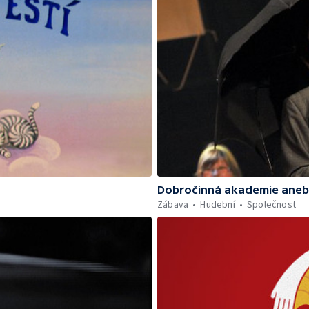
Dobročinná akademie aneb 
Zábava
Hudební
Společnost