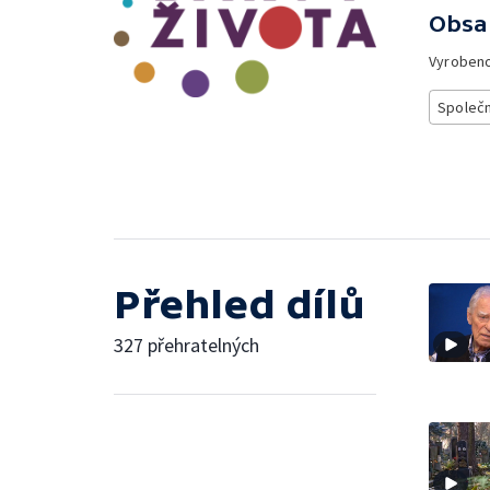
Obsa
Vyroben
Společ
Přehled dílů
327 přehratelných