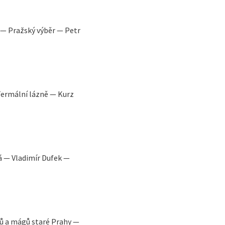
— Pražský výběr — Petr
 Termální lázně — Kurz
 — Vladimír Dufek —
ů a mágů staré Prahy —