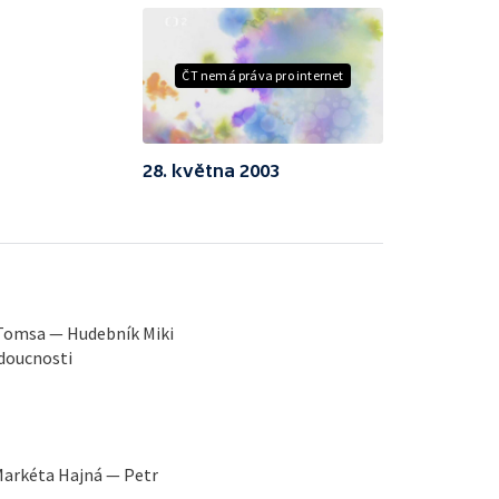
ČT nemá práva pro internet
28. května 2003
 Tomsa — Hudebník Miki
udoucnosti
arkéta Hajná — Petr