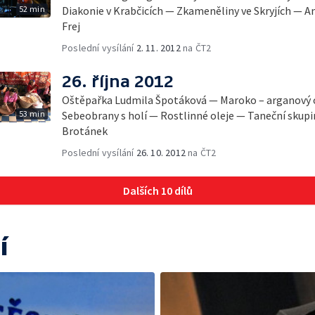
52 min
Diakonie v Krabčicích — Zkameněliny ve Skryjích — A
Frej
Poslední vysílání
2. 11. 2012
na ČT2
26. října 2012
Oštěpařka Ludmila Špotáková — Maroko – arganový 
53 min
Sebeobrany s holí — Rostlinné oleje — Taneční skupi
Brotánek
Poslední vysílání
26. 10. 2012
na ČT2
Dalších 10 dílů
í