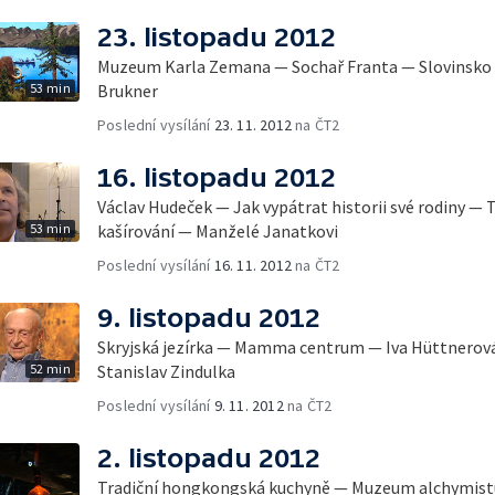
23. listopadu 2012
Muzeum Karla Zemana — Sochař Franta — Slovinsko 
53 min
Brukner
Poslední vysílání
23. 11. 2012
na ČT2
16. listopadu 2012
Václav Hudeček — Jak vypátrat historii své rodiny —
53 min
kašírování — Manželé Janatkovi
Poslední vysílání
16. 11. 2012
na ČT2
9. listopadu 2012
Skryjská jezírka — Mamma centrum — Iva Hüttnerová
52 min
Stanislav Zindulka
Poslední vysílání
9. 11. 2012
na ČT2
2. listopadu 2012
Tradiční hongkongská kuchyně — Muzeum alchymist