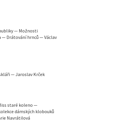
epubliky — Možnosti
 — Drátování hrnců — Václav
kláři — Jaroslav Krček
iss staré koleno —
kolekce dámských klobouků
arie Navrátilová