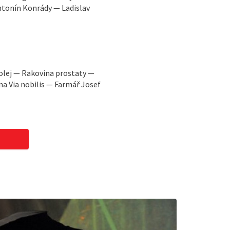
ntonín Konrády — Ladislav
olej — Rakovina prostaty —
na Via nobilis — Farmář Josef