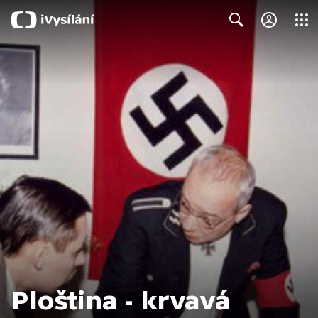
Close
Search
Ploština - krvavá