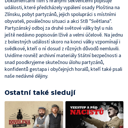
Dokumentární film s hranými sekvencemi popisuje
události, které předcházely vypálení osady Ploština na
Zlínsku, pobyt partyzánů, jejich spolupráci s místními
obyvateli, poválečnou situaci a akci StB "Světlana".
Partyzánský odboj za druhé světové války byl u nás
ještě nedávno popisován lživě a velmi účelově. Na jednu
z bolestných událostí skoro na konci války vzpomínají i
svědkové, kteří o ní dosud z různých důvodů nemluvili.
Uvidíme rovněž archivní materiály Státní bezpečnosti a
snad poodkryjeme skutečnou úlohu partyzánů,
konfidentů gestapa i obyčejných horalů, kteří také psali
naše nedávné dějiny.
Ostatní také sledují