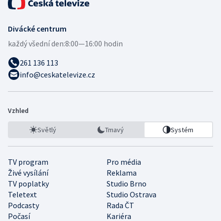
Divácké centrum
každý všední den:
8:00—16:00 hodin
261 136 113
info@ceskatelevize.cz
Vzhled
Světlý
Tmavý
Systém
TV program
Pro média
Živé vysílání
Reklama
TV poplatky
Studio Brno
Teletext
Studio Ostrava
Podcasty
Rada ČT
Počasí
Kariéra