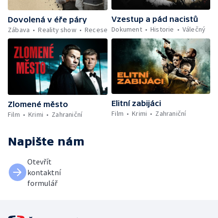
Vzestup a pád nacistů
Dovolená v éře páry
Dokument
Historie
Válečný
Zábava
Reality show
Recese
Elitní zabijáci
Zlomené město
Film
Krimi
Zahraniční
Film
Krimi
Zahraniční
Napište nám
Otevřít
kontaktní
formulář