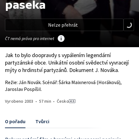
paseka
Nelze přehrát
ČT nemá práva pro internet
Jak to bylo doopravdy s vypálením legendární
partyzánské obce. Unikátní osobní svědectví vyvracejí
mýty o hrdinství partyzánů. Dokument J. Nováka.
Režie: Ján Novák. Scénář: Šárka Maixnerová (Horáková),
Jaroslav Pospíšil.
Vyrobeno
2003
•
57 min
•
Česko
O pořadu
Tvůrci