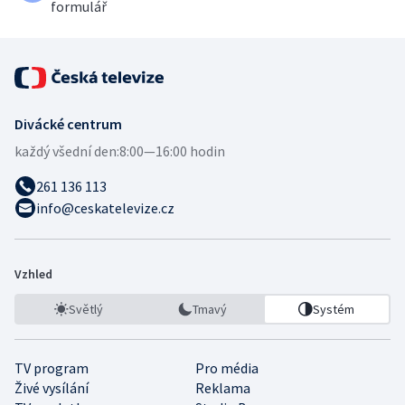
formulář
Divácké centrum
každý všední den:
8:00—16:00 hodin
261 136 113
info@ceskatelevize.cz
Vzhled
Světlý
Tmavý
Systém
TV program
Pro média
Živé vysílání
Reklama