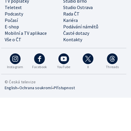
TV poplatky
Studio Brno
Teletext
Studio Ostrava
Podcasty
Rada ČT
Počasí
Kariéra
E-shop
Podávání námětů
Mobilní a TV aplikace
Časté dotazy
Vše o ČT
Kontakty
Instagram
Facebook
YouTube
X
Threads
© Česká televize
•
•
English
Ochrana soukromí
Přístupnost