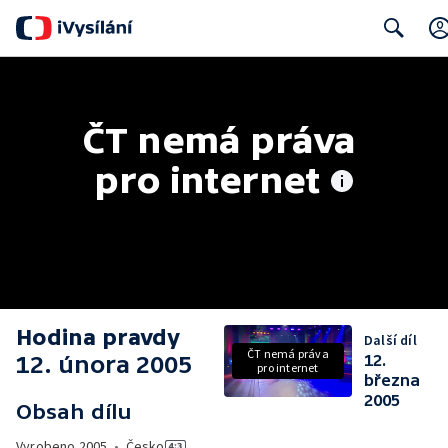
Search
ČT nemá práva 
pro internet
Hodina pravdy
Další díl
ČT nemá práva
12. února 2005
12.
pro internet
března
2005
Obsah dílu
Vyrobeno
2005
•
Česko