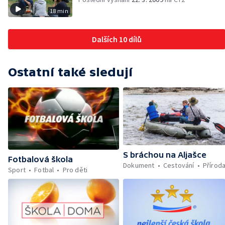
18 min
Dalších 10 dílů
Ostatní také sledují
S bráchou na Aljašce
Fotbalová škola
Dokument
Cestování
Přírod
Sport
Fotbal
Pro děti