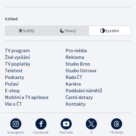
Vzhled
Světlý
Tmavý
Systém
TV program
Pro média
Živé vysílání
Reklama
TV poplatky
Studio Brno
Teletext
Studio Ostrava
Podcasty
Rada ČT
Počasí
Kariéra
E-shop
Podávání námětů
Mobilní a TV aplikace
Časté dotazy
Vše o ČT
Kontakty
Instagram
Facebook
YouTube
X
Threads