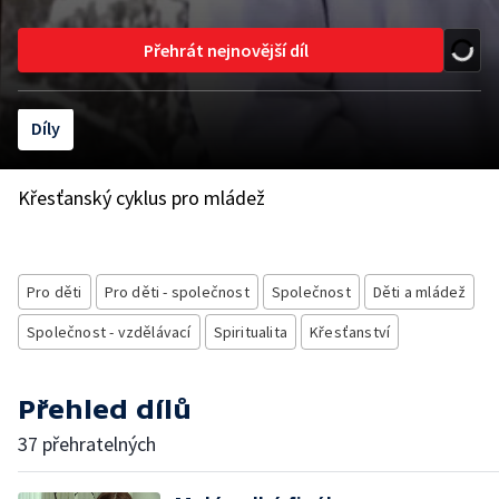
Přehrát nejnovější díl
Díly
Křesťanský cyklus pro mládež
Pro děti
Pro děti - společnost
Společnost
Děti a mládež
Společnost - vzdělávací
Spiritualita
Křesťanství
Přehled dílů
37 přehratelných