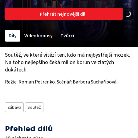
Přehrát nejnovější díl
Díly
Videobonusy
Tvůrci
Soutěž, ve které vítězí ten, kdo má nejbystřejší mozek.
Na toho nejlepšího čeká milion korun ve zlatých
dukátech.
Režie: Roman Petrenko. Scénář: Barbora Suchařípová.
Zábava
Soutěž
Přehled dílů