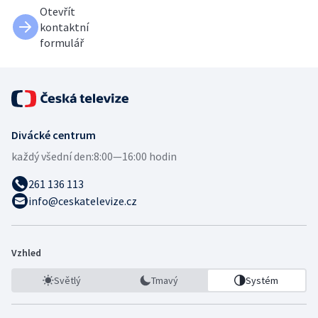
Otevřít
kontaktní
formulář
Divácké centrum
každý všední den:
8:00—16:00 hodin
261 136 113
info@ceskatelevize.cz
Vzhled
Světlý
Tmavý
Systém