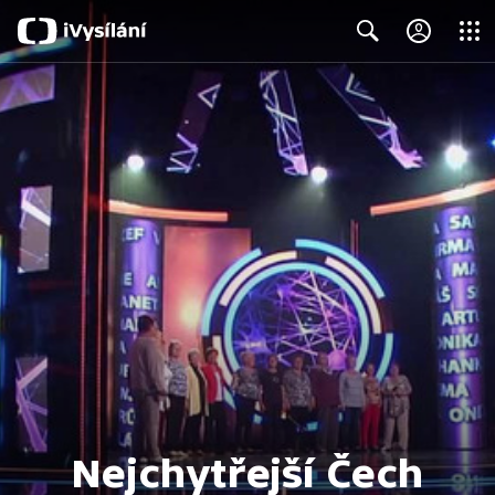
Close
Search
Nejchytřejší Čech