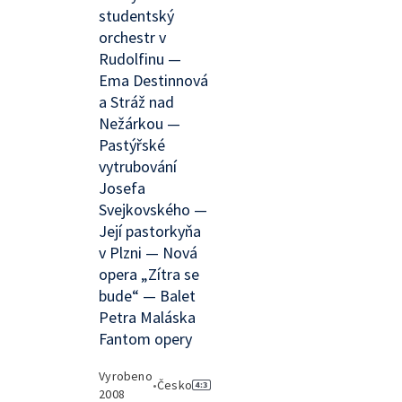
studentský
orchestr v
Rudolfinu —
Ema Destinnová
a Stráž nad
Nežárkou —
Pastýřské
vytrubování
Josefa
Svejkovského —
Její pastorkyňa
v Plzni — Nová
opera „Zítra se
bude“ — Balet
Petra Maláska
Fantom opery
Vyrobeno
•
Česko
2008