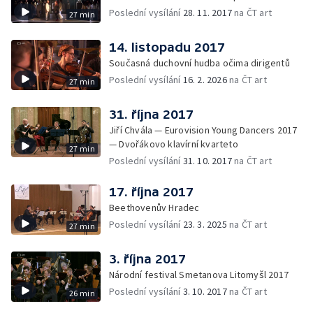
Poslední vysílání
28. 11. 2017
na ČT art
27 min
14. listopadu 2017
Současná duchovní hudba očima dirigentů
Poslední vysílání
16. 2. 2026
na ČT art
27 min
31. října 2017
Jiří Chvála — Eurovision Young Dancers 2017
— Dvořákovo klavírní kvarteto
27 min
Poslední vysílání
31. 10. 2017
na ČT art
17. října 2017
Beethovenův Hradec
Poslední vysílání
23. 3. 2025
na ČT art
27 min
3. října 2017
Národní festival Smetanova Litomyšl 2017
Poslední vysílání
3. 10. 2017
na ČT art
26 min