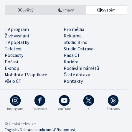
Světlý
Tmavý
Systém
TV program
Pro média
Živé vysílání
Reklama
TV poplatky
Studio Brno
Teletext
Studio Ostrava
Podcasty
Rada ČT
Počasí
Kariéra
E-shop
Podávání námětů
Mobilní a TV aplikace
Časté dotazy
Vše o ČT
Kontakty
Instagram
Facebook
YouTube
X
Threads
© Česká televize
•
•
English
Ochrana soukromí
Přístupnost