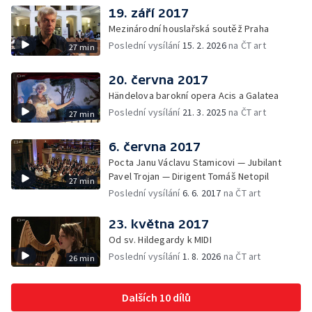
19. září 2017
Mezinárodní houslařská soutěž Praha
Poslední vysílání
15. 2. 2026
na ČT art
27 min
20. června 2017
Händelova barokní opera Acis a Galatea
Poslední vysílání
21. 3. 2025
na ČT art
27 min
6. června 2017
Pocta Janu Václavu Stamicovi — Jubilant
Pavel Trojan — Dirigent Tomáš Netopil
27 min
Poslední vysílání
6. 6. 2017
na ČT art
23. května 2017
Od sv. Hildegardy k MIDI
Poslední vysílání
1. 8. 2026
na ČT art
26 min
Dalších 10 dílů