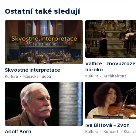
Ostatní také sledují
Valtice - znovuzroz
baroko
Skvostné interpretace
Kultura
Architektura
Kultura
Klasická hudba
Iva Bittová – Zvon
Kultura
Koncert
Klasic
Adolf Born