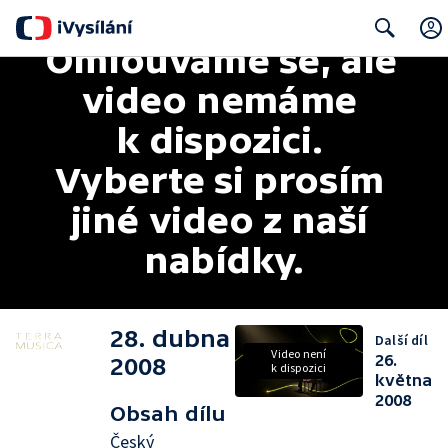
Omlouváme se, ale 
Search
video nemáme 
k dispozici. 
Vyberte si prosím 
jiné video z naší 
nabídky.
28. dubna
Další díl
Video není
26.
2008
k dispozici
května
2008
Obsah dílu
Český