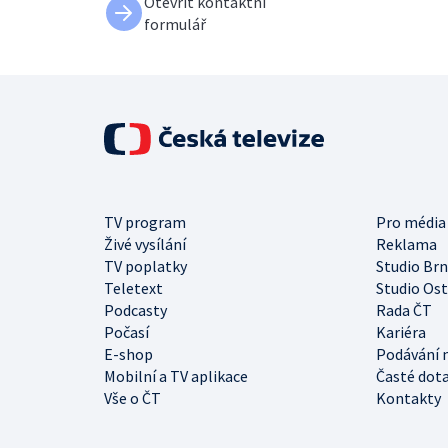
Otevřít kontaktní
formulář
TV program
Pro média
Živé vysílání
Reklama
TV poplatky
Studio Br
Teletext
Studio Os
Podcasty
Rada ČT
Počasí
Kariéra
E-shop
Podávání 
Mobilní a TV aplikace
Časté dot
Vše o ČT
Kontakty