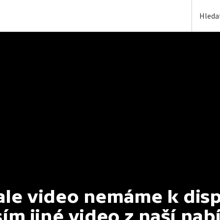
e video nemáme k dispoz
ím jiné video z naší nab