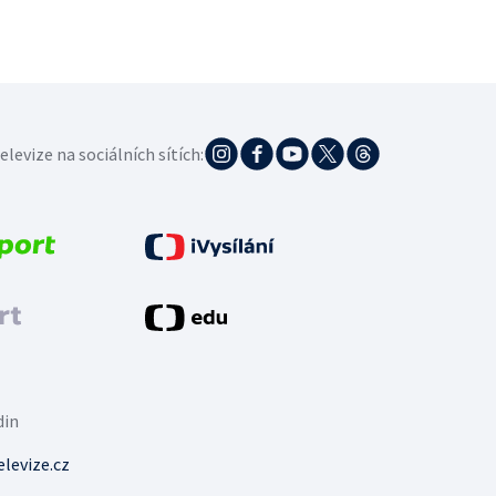
elevize na sociálních sítích:
din
levize.cz