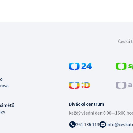
Česká t
no
trava
Divácké centrum
námětů
azy
každý všední den:
8:00—16:00 ho
261 136 113
info@ceskate