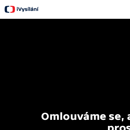
Omlouváme se, al
pros