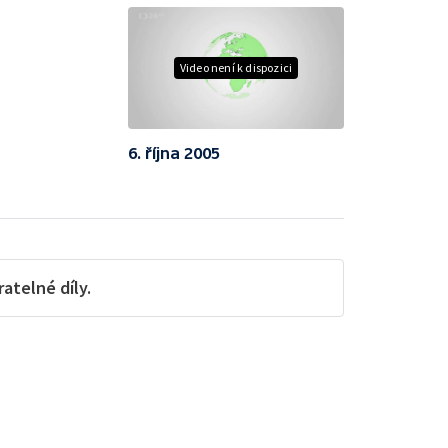
Video není k dispozici
6. října 2005
telné díly.