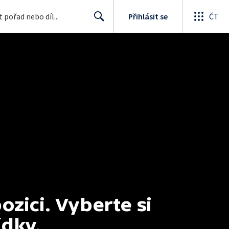
Přihlásit se
ČT
Search
ici. Vyberte si 
ídky.