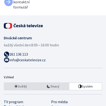
kontaktní
formulář
Divácké centrum
každý všední den:
8:00—16:00 hodin
261 136 113
info@ceskatelevize.cz
Vzhled
Světlý
Tmavý
Systém
TV program
Pro média