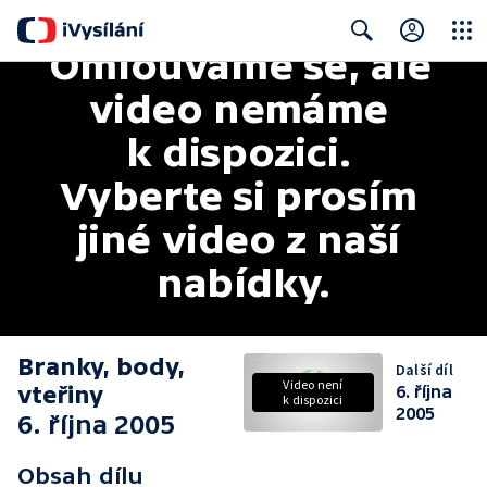
Omlouváme se, ale 
Close
Search
video nemáme 
k dispozici. 
Vyberte si prosím 
jiné video z naší 
nabídky.
Branky, body,
Další díl
Video není
vteřiny
6. října
k dispozici
2005
6. října 2005
Obsah dílu