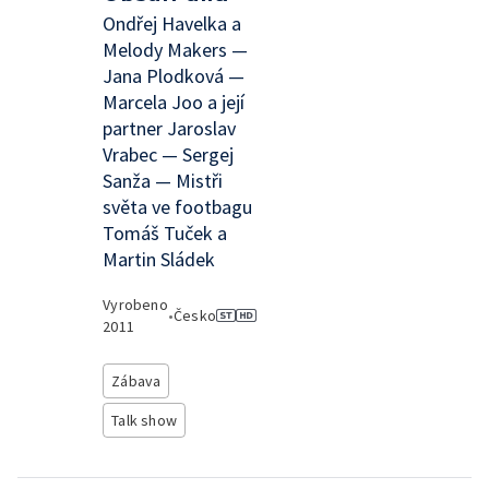
Ondřej Havelka a
Melody Makers —
Jana Plodková —
Marcela Joo a její
partner Jaroslav
Vrabec — Sergej
Sanža — Mistři
světa ve footbagu
Tomáš Tuček a
Martin Sládek
Vyrobeno
•
Česko
2011
Zábava
Talk show