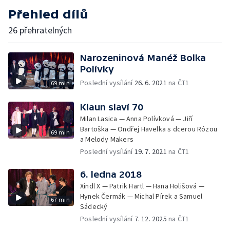
Přehled dílů
26 přehratelných
Narozeninová Manéž Bolka
Polívky
Poslední vysílání
26. 6. 2021
na ČT1
69 min
Klaun slaví 70
Milan Lasica — Anna Polívková — Jiří
Bartoška — Ondřej Havelka s dcerou Rózou
69 min
a Melody Makers
Poslední vysílání
19. 7. 2021
na ČT1
6. ledna 2018
Xindl X — Patrik Hartl — Hana Holišová —
Hynek Čermák — Michal Pírek a Samuel
67 min
Sádecký
Poslední vysílání
7. 12. 2025
na ČT1