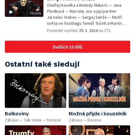
Ondřej Havelka a Melody Makers — Jana
Plodková — Marcela Joo a její partner
70 min
Jaroslav Vrabec — Sergej Sanža — Mistři
světa ve footbagu Tomáš Tuček a Martin
Sládek
Poslední vysílání
29. 3. 2026
na ČT1
Dalších 10 dílů
Ostatní také sledují
Bolkoviny
Možná přijde i kouzelník
Zábava
Talk show
Recese
Zábava
Recese