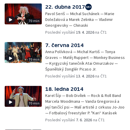
22. dubna 2017
Pavol Seriš — Michal Suchánek — Marie
Doležalová a Marek Zelinka — Vladimir
70 min
Georgievsky — Chinaski
Poslední vysílání
19. 4. 2026
na ČT1
7. června 2014
Anna Polívková — Michal Kurtiš — Tonya
Graves — Matěj Ruppert — Monkey Business
70 min
— Kyrgyzský tanečník Atai Omurzakov —
Španělský žonglér Picaso Jr.
Poslední vysílání
13. 4. 2026
na ČT1
18. ledna 2014
Karel Šíp — Bob Divílek — Rock & Roll Band
Marcela Woodmana — Vanda Gregorová a
70 min
její tančící psi — Malí artisté z cirkusu Jo-Joo
— Fotbalový freestyler P. "Kari“ Karásek
Poslední vysílání
7. 6. 2026
na ČT1