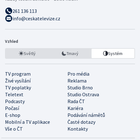
261 136 113
info@ceskatelevize.cz
Vzhled
Světlý
Tmavý
Systém
TV program
Pro média
Živé vysílání
Reklama
TV poplatky
Studio Brno
Teletext
Studio Ostrava
Podcasty
Rada ČT
Počasí
Kariéra
E-shop
Podávání námětů
Mobilní a TV aplikace
Časté dotazy
Vše o ČT
Kontakty