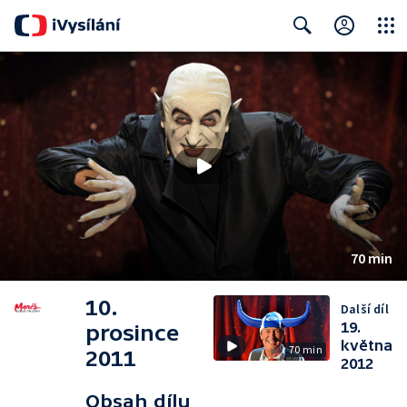
Close
Search
70 min
10.
Další díl
19.
prosince
května
70 min
2011
2012
Obsah dílu