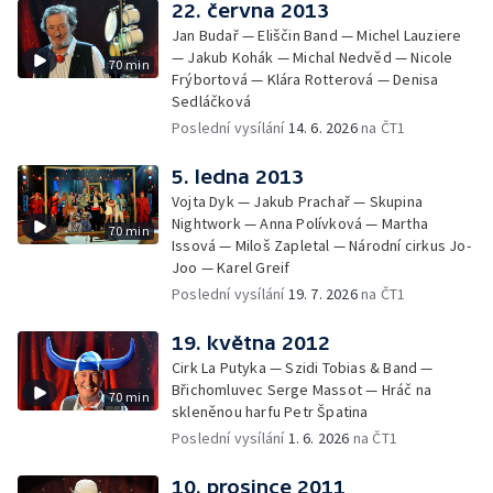
22. června 2013
Jan Budař — Eliščin Band — Michel Lauziere
— Jakub Kohák — Michal Nedvěd — Nicole
70 min
Frýbortová — Klára Rotterová — Denisa
Sedláčková
Poslední vysílání
14. 6. 2026
na ČT1
5. ledna 2013
Vojta Dyk — Jakub Prachař — Skupina
Nightwork — Anna Polívková — Martha
70 min
Issová — Miloš Zapletal — Národní cirkus Jo-
Joo — Karel Greif
Poslední vysílání
19. 7. 2026
na ČT1
19. května 2012
Cirk La Putyka — Szidi Tobias & Band —
Břichomluvec Serge Massot — Hráč na
70 min
skleněnou harfu Petr Špatina
Poslední vysílání
1. 6. 2026
na ČT1
10. prosince 2011