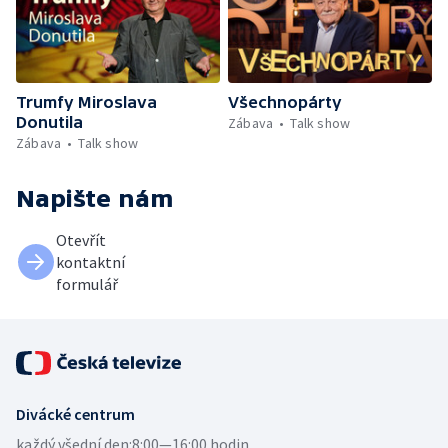
Trumfy Miroslava
Všechnopárty
Donutila
Zábava
Talk show
Zábava
Talk show
Napište nám
Otevřít
kontaktní
formulář
Divácké centrum
každý všední den:
8:00—16:00 hodin