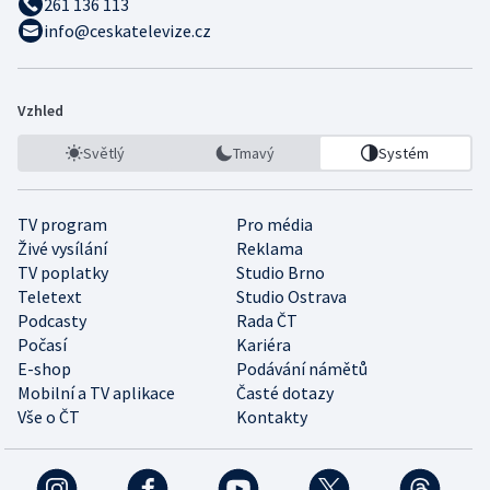
261 136 113
info@ceskatelevize.cz
Vzhled
Světlý
Tmavý
Systém
TV program
Pro média
Živé vysílání
Reklama
TV poplatky
Studio Brno
Teletext
Studio Ostrava
Podcasty
Rada ČT
Počasí
Kariéra
E-shop
Podávání námětů
Mobilní a TV aplikace
Časté dotazy
Vše o ČT
Kontakty