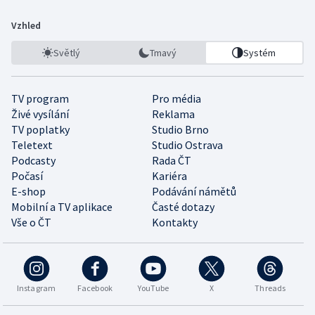
Vzhled
Světlý
Tmavý
Systém
TV program
Pro média
Živé vysílání
Reklama
TV poplatky
Studio Brno
Teletext
Studio Ostrava
Podcasty
Rada ČT
Počasí
Kariéra
E-shop
Podávání námětů
Mobilní a TV aplikace
Časté dotazy
Vše o ČT
Kontakty
Instagram
Facebook
YouTube
X
Threads