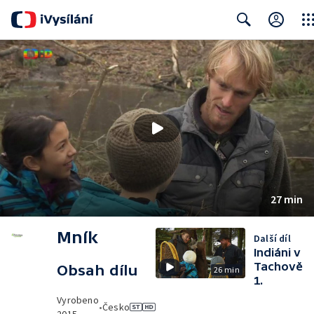
Clos
Search
27 min
Mník
Další díl
Indiáni v
Tachově
Obsah dílu
26 min
1.
Vyrobeno
•
Česko