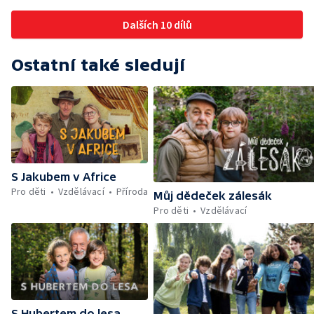
Dalších 10 dílů
Ostatní také sledují
S Jakubem v Africe
Pro děti
Vzdělávací
Příroda
Můj dědeček zálesák
Pro děti
Vzdělávací
S Hubertem do lesa