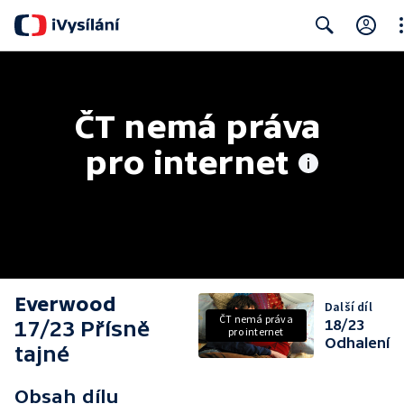
Cl
Search
ČT nemá práva 
pro internet
Everwood
Další díl
ČT nemá práva
17/23 Přísně
18/23
pro internet
Odhalení
tajné
Obsah dílu