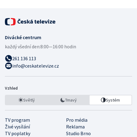
Divácké centrum
každý všední den:
8:00—16:00 hodin
261 136 113
info@ceskatelevize.cz
Vzhled
Světlý
Tmavý
Systém
TV program
Pro média
Živé vysílání
Reklama
TV poplatky
Studio Brno