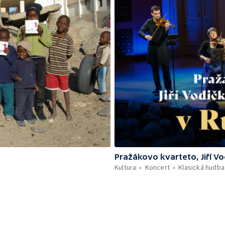
Pražákovo kvarteto, Jiří V
Kultura
Koncert
Klasická hudba