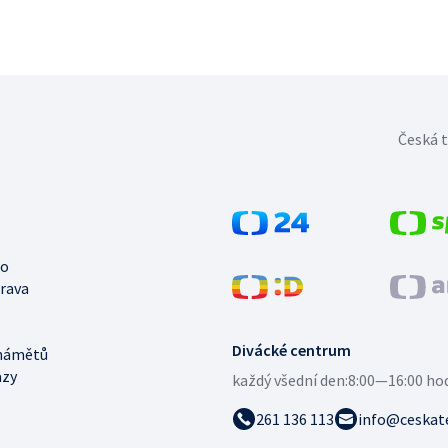
Česká t
no
trava
Divácké centrum
námětů
azy
každý všední den:
8:00—16:00 ho
261 136 113
info@ceskate