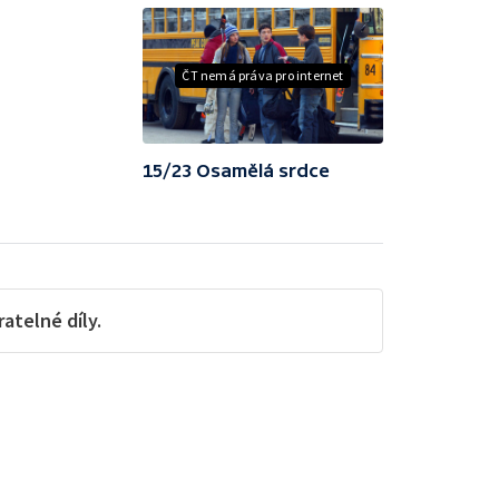
ČT nemá práva pro internet
15/23 Osamělá srdce
telné díly.