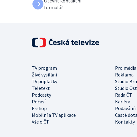
Otevřít kontaktní
formulář
TV program
Pro média
Živé vysílání
Reklama
TV poplatky
Studio Br
Teletext
Studio Os
Podcasty
Rada ČT
Počasí
Kariéra
E-shop
Podávání 
Mobilní a TV aplikace
Časté dot
Vše o ČT
Kontakty