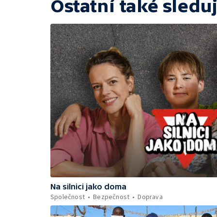
Ostatní také sleduj
Na silnici jako doma
Společnost
Bezpečnost
Doprava