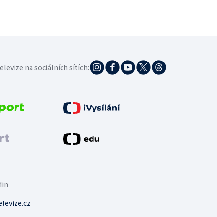
elevize na sociálních sítích:
din
levize.cz