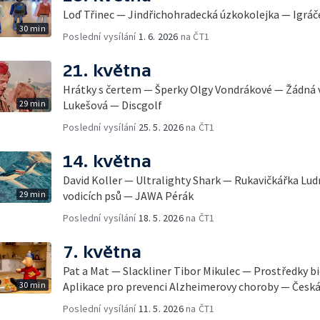
Loď Třinec — Jindřichohradecká úzkokolejka — Igrá
30 min
Poslední vysílání
1. 6. 2026
na ČT1
21. května
Hrátky s čertem — Šperky Olgy Vondrákové — Žádná 
29 min
Lukešová — Discgolf
Poslední vysílání
25. 5. 2026
na ČT1
14. května
David Koller — Ultralighty Shark — Rukavičkářka Lud
29 min
vodicích psů — JAWA Pérák
Poslední vysílání
18. 5. 2026
na ČT1
7. května
Pat a Mat — Slackliner Tibor Mikulec — Prostředky b
30 min
Aplikace pro prevenci Alzheimerovy choroby — Česká
Poslední vysílání
11. 5. 2026
na ČT1