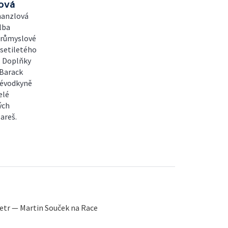
lová
hanzlová
lba
oprůmyslové
esetiletého
. Doplňky
 Barack
vévodkyně
elé
ých
Bareš.
etr — Martin Souček na Race