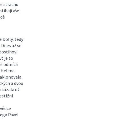
ve strachu
tíhají vše
adě
 Dolly, tedy
 Dnes už se
 dostihoví
ť je to
ně odmítá.
ka Helena
Naklonovala
ických a dvou
okázala už
estižní
 vědce
lega Pavel