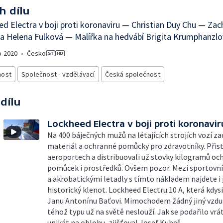
h dílu
d Electra v boji proti koronaviru — Christian Duy Chu — Zac
a Helena Fulková — Malířka na hedvábí Brigita Krumphanzl
o
2020
•
Česko
nost
Společnost - vzdělávací
Česká společnost
 dílu
Lockheed Electra v boji proti koronavir
Na 400 báječných mužů na létajících strojích vozí 
materiál a ochranné pomůcky pro zdravotníky. Přist
aeroportech a distribuovali už stovky kilogramů o
pomůcek i prostředků. Ovšem pozor. Mezi sportovn
a akrobatickými letadly s tímto nákladem najdete i
historický klenot. Lockheed Electru 10 A, která kdysi
Janu Antonínu Baťovi. Mimochodem žádný jiný vzdu
téhož typu už na světě neslouží. Jak se podařilo vrá
unikát na oblohu, zjišťoval Josef Kubeš.