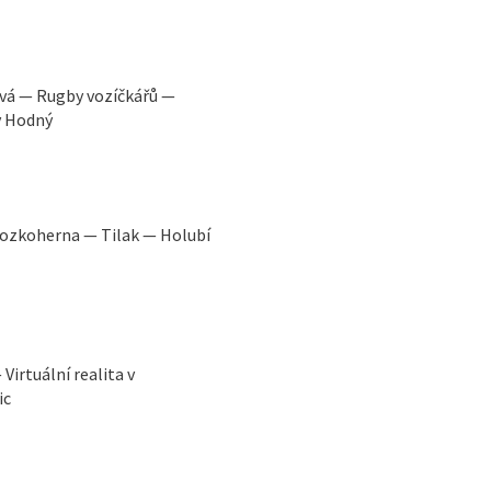
v Hodný
Mozkoherna — Tilak — Holubí
irtuální realita v
ic