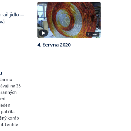
hraň jídlo —
ová
31 min
4. června 2020
u
zadarmo
ávají na 35
chranných
ími
 jeden
 patřila
šný koráb
tit tenhle