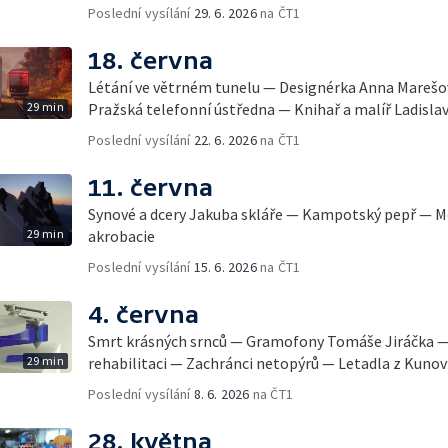
Poslední vysílání
29. 6. 2026
na ČT1
18. června
Létání ve větrném tunelu — Designérka Anna Marešová — Rugby vozíčkářů —
29 min
Pražská telefonní ústředna — Knihař a malíř Ladisla
Poslední vysílání
22. 6. 2026
na ČT1
11. června
Synové a dcery Jakuba skláře — Kampotský pepř — 
29 min
akrobacie
Poslední vysílání
15. 6. 2026
na ČT1
4. června
Smrt krásných srnců — Gramofony Tomáše Jiráčka — V
29 min
rehabilitaci — Zachránci netopýrů — Letadla z Kunov
Poslední vysílání
8. 6. 2026
na ČT1
28. května