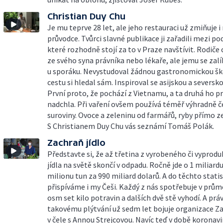
Christian Duy Chu
Je mu teprve 28 let, ale jeho restauraci už zmiňuje 
průvodce. Tvůrci slavné publikace ji zařadili mezi po
které rozhodně stojí za to v Praze navštívit. Rodiče 
ze svého syna právníka nebo lékaře, ale jemu se zalí
u sporáku. Nevystudoval žádnou gastronomickou šk
cestu si hledal sám. Inspiroval se asijskou a seversk
První proto, že pochází z Vietnamu, a ta druhá ho p
nadchla. Při vaření ovšem používá téměř výhradně č
suroviny. Ovoce a zeleninu od farmářů, ryby přímo z
S Christianem Duy Chu vás seznámí Tomáš Polák.
Zachraň jídlo
Představte si, že až třetina z vyrobeného či vypro
jídla na světě skončí v odpadu. Ročně jde o 1 miliardu
milionu tun za 990 miliard dolarů. A do těchto statis
přispíváme i my Češi. Každý z nás spotřebuje v prů
osm set kilo potravin a dalších dvě stě vyhodí. A prá
takovému plýtvání už sedm let bojuje organizace Za
v čele s Annou Strejcovou. Navíc teď v době koronav