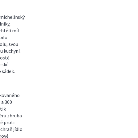
i michelinský
dniky,
chtěli mít
bilo
olu, svou
ou kuchyní.
rostě
eské
e sádek.
dukovaného
 a 300
tik
měru zhruba
vě proti
chraň jídlo
irové