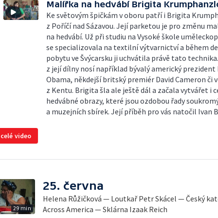
Malířka na hedvábí Brigita Krumphanz
Ke světovým špičkám v oboru patří i Brigita Krump
z Poříčí nad Sázavou. Její parketou je pro změnu ma
na hedvábí. Už při studiu na Vysoké škole uměleck
se specializovala na textilní výtvarnictví a během d
pobytu ve Švýcarsku ji uchvátila právě tato technika
z její dílny nosí například bývalý americký prezident
Obama, někdejší britský premiér David Cameron či 
z Kentu. Brigita šla ale ještě dál a začala vytvářet i c
hedvábné obrazy, které jsou ozdobou řady soukrom
a muzejních sbírek. Její příběh pro vás natočil Ivan 
 celé video
25. června
Helena Růžičková — Loutkař Petr Skácel — Český kat
29 min
Across America — Sklárna Izaak Reich