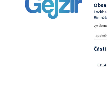
Obsa
Lockhee
Bioložk
Vyroben
Společ
Části
01:14