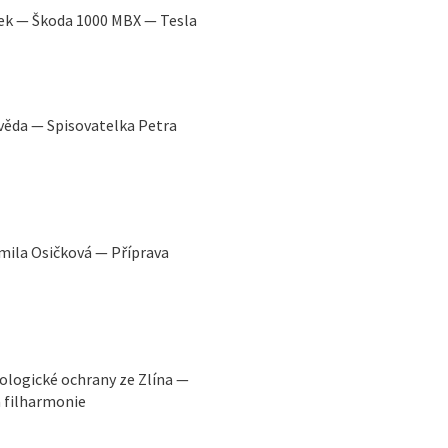
ček — Škoda 1000 MBX — Tesla
věda — Spisovatelka Petra
mila Osičková — Příprava
iologické ochrany ze Zlína —
 filharmonie