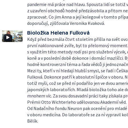
pandemie má práce nad hlavu. Spousta lidí se totiž 
z uzavření obchodů hodně předzásobila a přitom nes
zpracovat. Co jim Anna a její kolegové v tomto příp
doporučují, zjišťovala Veronika Kvaková.
Bioložka Helena Fulková
Když před bezmála čtvrt stoletím přišla na svět ovce
první naklonované zvíře, byl to přelomový moment.
s využitím této metody rodí psi pro služební výcvik,
koně a v poslední době dokonce i domácí mazlíčci. By
hodně kontroverzní téma a řada vědců ji jednoznač
Mezi ty, kteří v ní hledají hlubší smysl, se řadí i Češ
Fulková. Dokonce patří k absolutní špičce v oboru. 
totiž myši, což se před ní podařilo jen ve dvou amer
japonských laboratořích. Mladá bioložka toho ale d
mnohem víc. Za svou dosavadní práci taky získala pr
Prémii Otto Wichterleho udělovanou Akademií věd.
Od Nadačního fondu Neuron pak ocenění pro mladé
v oboru medicína. Do laboratoře se za ní vypravil ko
Bělík.