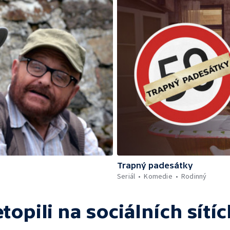
Trapný padesátky
Seriál
Komedie
Rodinný
topili
na sociálních sítíc