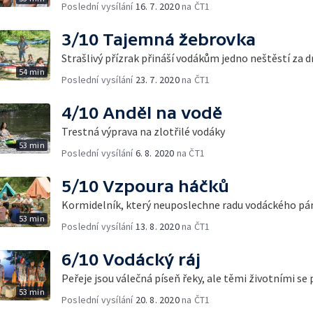
Poslední vysílání
16. 7. 2020
na ČT1
3/10 Tajemná žebrovka
Strašlivý přízrak přináší vodákům jedno neštěstí za 
54 min
Poslední vysílání
23. 7. 2020
na ČT1
4/10 Anděl na vodě
Trestná výprava na zlotřilé vodáky
53 min
Poslední vysílání
6. 8. 2020
na ČT1
5/10 Vzpoura háčků
Kormidelník, který neuposlechne radu vodáckého pá
53 min
Poslední vysílání
13. 8. 2020
na ČT1
6/10 Vodácký ráj
Peřeje jsou válečná píseň řeky, ale těmi životními se
53 min
Poslední vysílání
20. 8. 2020
na ČT1