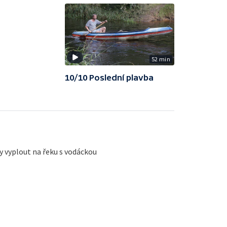
52 min
10/10 Poslední plavba
y vyplout na řeku s vodáckou