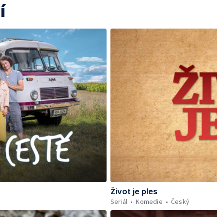
í
Život je ples
Seriál
Komedie
Český