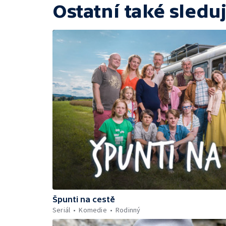
Ostatní také sleduj
Špunti na cestě
Seriál
Komedie
Rodinný