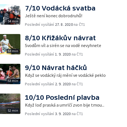
7/10 Vodácká svatba
Ještě není konec dobrodruhů!
54 min
Poslední vysílání
27. 8. 2020
na ČT1
8/10 Křižákův návrat
Svodům víl a sirén se na vodě nevyhnete
53 min
Poslední vysílání
1. 9. 2020
na ČT1
9/10 Návrat háčků
Když se vodácký ráj mění ve vodácké peklo
53 min
Poslední vysílání
2. 9. 2020
na ČT1
10/10 Poslední plavba
Když loď praská a umrlčí zvon bije tmou...
52 min
Poslední vysílání
3. 9. 2020
na ČT1