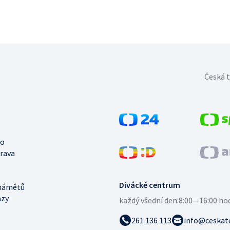
Česká t
no
trava
Divácké centrum
námětů
azy
každý všední den:
8:00—16:00 ho
261 136 113
info@ceskate