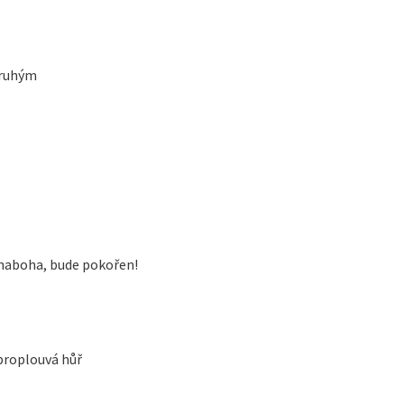
druhým
naboha, bude pokořen!
 proplouvá hůř