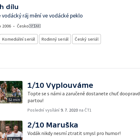
h dílu
 vodácký ráj mění ve vodácké peklo
o
2006
•
Česko
Komediální seriál
Rodinný seriál
Český seriál
1/10 Vyplouváme
Topte se s námi a zaručeně dostanete chuť doopravd
52 min
partou!
Poslední vysílání
9. 7. 2020
na ČT1
2/10 Maruška
Vodák nikdy nesmí ztratit smysl pro humor!
53 min