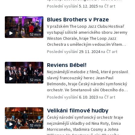
Mercurio,
Poslední vysílání
5. 12. 2025
na ČT art
sólisté J. Hasenöhr - trubka, L. Chejn - kytara
a J. Kolář - hoboj.
Blues Brothers v Praze
V pražském The Loop Jazz Clubu Hostivař
vystupují sólisté amerického sboru Jeremy
52 min
Winston Chorale, hraje The Loop Jazz
Orchestra s uměleckým vedoucím Vítem
Pospíšilem.
Poslední vysílání
29. 11. 2024
na ČT art
Reviens Bébel!
Nejznámější melodie z filmů, které proslavil
slavný francouzský herec Jean-Paul
52 min
Belmondo, hraje Český národní symfonický
orchestr. Ve Smetanově síni Obecního domu
v Praze diriguje Marcello Rota.
Poslední vysílání
6. 10. 2023
na ČT art
Velikáni filmové hudby
Český národní symfonický orchestr hraje
nejznámější skladby od Nina Roty, Ennia
52 min
Morriconeho, Vladimira Cosmy a Johna