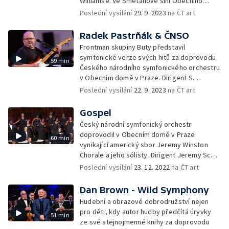
Williamse. Ve Smetanově síni Obecního
domu v Praze diriguje Steven Mercurio.
Poslední vysílání
29. 9. 2023
na ČT art
Radek Pastrňák & ČNSO
Frontman skupiny Buty představil
symfonické verze svých hitů za doprovodu
59 min
Českého národního symfonického orchestru
v Obecním domě v Praze. Dirigent S.
Mercurio.
Poslední vysílání
22. 9. 2023
na ČT art
Gospel
Český národní symfonický orchestr
doprovodil v Obecním domě v Praze
60 min
vynikající americký sbor Jeremy Winston
Chorale a jeho sólisty. Dirigent Jeremy Scott
Winston.
Poslední vysílání
23. 12. 2022
na ČT art
Dan Brown - Wild Symphony
Hudební a obrazové dobrodružství nejen
pro děti, kdy autor hudby předčítá úryvky
51 min
ze své stejnojmenné knihy za doprovodu