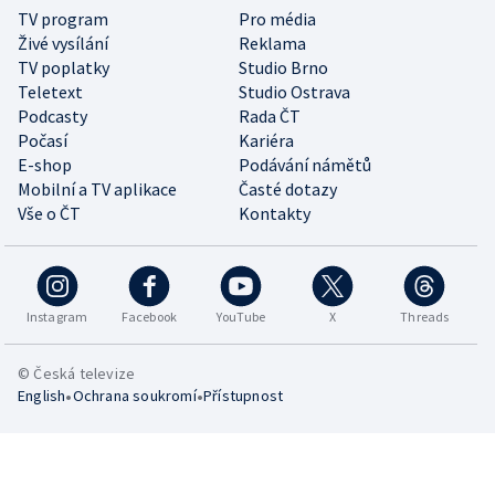
TV program
Pro média
Živé vysílání
Reklama
TV poplatky
Studio Brno
Teletext
Studio Ostrava
Podcasty
Rada ČT
Počasí
Kariéra
E-shop
Podávání námětů
Mobilní a TV aplikace
Časté dotazy
Vše o ČT
Kontakty
Instagram
Facebook
YouTube
X
Threads
© Česká televize
•
•
English
Ochrana soukromí
Přístupnost