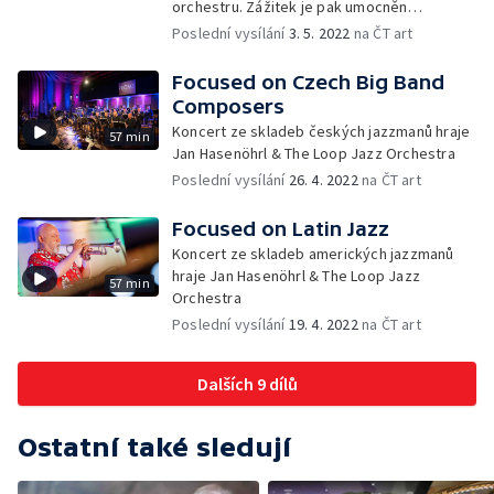
orchestru. Zážitek je pak umocněn
obrazovou projekcí bohatých ilustrací knihy.
Poslední vysílání
3. 5. 2022
na ČT art
Focused on Czech Big Band
Composers
Koncert ze skladeb českých jazzmanů hraje
57 min
Jan Hasenöhrl & The Loop Jazz Orchestra
Poslední vysílání
26. 4. 2022
na ČT art
Focused on Latin Jazz
Koncert ze skladeb amerických jazzmanů
hraje Jan Hasenöhrl & The Loop Jazz
57 min
Orchestra
Poslední vysílání
19. 4. 2022
na ČT art
Dalších 9 dílů
Ostatní také sledují