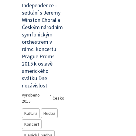
Independence –
setkání s Jeremy
Winston Choral a
Českým národním
symfonickým
orchestrem v
rámci koncertu
Prague Proms
2015 k oslavě
amerického
svátku Dne
nezávislosti
Vyrobeno
•
Česko
2015
Kultura
Hudba
Koncert
Klasická hudba