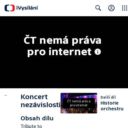
Clos
Search
ČT nemá práva 
pro internet
Koncert
Další díl
ČT nemá práva
Historie
nezávislosti
pro internet
orchestru
Obsah dílu
Tribute to