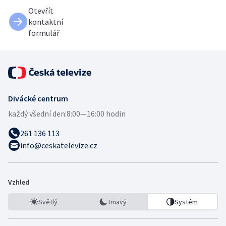
Otevřít
kontaktní
formulář
Divácké centrum
každý všední den:
8:00—16:00 hodin
261 136 113
info@ceskatelevize.cz
Vzhled
Světlý
Tmavý
Systém