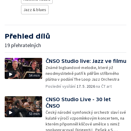
Jazz & blues
Přehled dílů
19 přehratelných
ČNSO Studio live: Jazz ve filmu
Známé bigbandové melodie, které již
neodmyslitelně patří k pilířům stříbrného
54 min
plátna v podání The Loop Jazz Orchestra
Poslední vysílání
17. 5. 2026
na ČT art
CNSO Studio Live - 30 let
ČNSO
Český národní symfonický orchestr slaví své
53 min
kulaté výročí vzpomínkovým koncertem, na
kterém připomněl klíčové umělce s nimiž
spoluopracoval. Dirigenti L. Pešek a S.