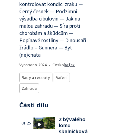
kontrolovat kondici zraku —
Černý česnek — Podzimní
výsadba cibulovin — Jak na
malou zahradu — Síra proti
chorobám a škůdcům —
Popínavé rostliny — Dinousaří
žrádlo – Gunnera — Byt
(ne)chata
Vyrobeno
2024
•
Česko
Rady a recepty
Vaření
Zahrada
Části dílu
Z bývalého
01:25
lomu
skalničková