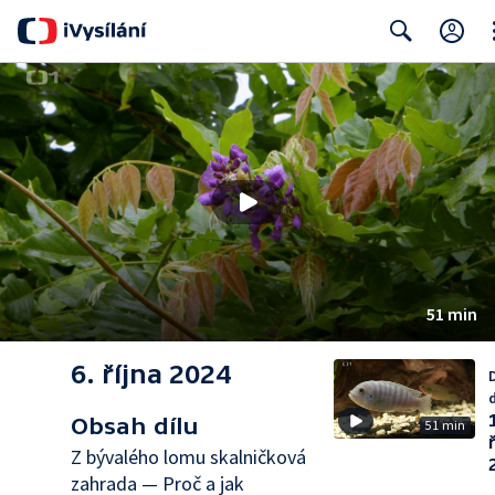
Cl
Search
51 min
6. října 2024
d
Obsah dílu
51 min
Z bývalého lomu skalničková
zahrada — Proč a jak