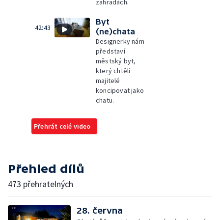
zahradách.
Byt
42:43
(ne)chata
Designerky nám
představí
městský byt,
který chtěli
majitelé
koncipovat jako
chatu.
Přehrát celé video
Přehled dílů
473 přehratelných
28. června