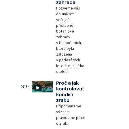
zahrada
Pozveme vás
do unikátní
veřejně
přístupné
botanické
zahrady
v Hlubočepích,
která byla
založena
v padesátých
letech minulého
století.
Proč a jak
07:34
kontrolovat
kondici
zraku
Připomeneme
význam
pravidelné péče
o zrak.