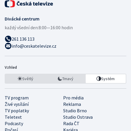
Divácké centrum
každý všední den:
8:00—16:00 hodin
261 136 113
info@ceskatelevize.cz
Vzhled
Světlý
Tmavý
Systém
TV program
Pro média
Živé vysílání
Reklama
TV poplatky
Studio Brno
Teletext
Studio Ostrava
Podcasty
Rada ČT
Počasí
Kariéra