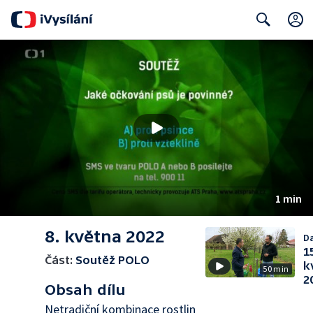
Search
1 min
8. května 2022
Da
1
Část:
Soutěž POLO
k
50 min
2
Obsah dílu
Netradiční kombinace rostlin