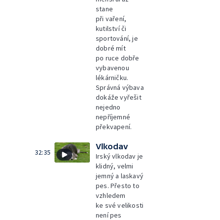
stane
při vaření,
kutilství či
sportování, je
dobré mít
po ruce dobře
vybavenou
lékárničku.
Správná výbava
dokáže vyřešit
nejedno
nepříjemné
překvapení.
Vlkodav
32:35
Irský vlkodav je
klidný, velmi
jemný a laskavý
pes. Přesto to
vzhledem
ke své velikosti
není pes