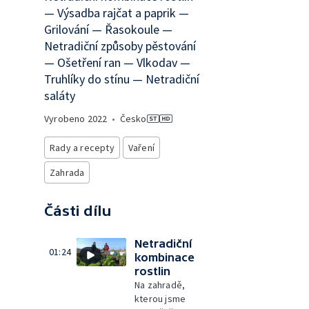
— Výsadba rajčat a paprik —
Grilování — Řasokoule —
Netradiční způsoby pěstování
— Ošetření ran — Vlkodav —
Truhlíky do stínu — Netradiční
saláty
Vyrobeno
2022
•
Česko
Rady a recepty
Vaření
Zahrada
Části dílu
Netradiční
01:24
kombinace
rostlin
Na zahradě,
kterou jsme