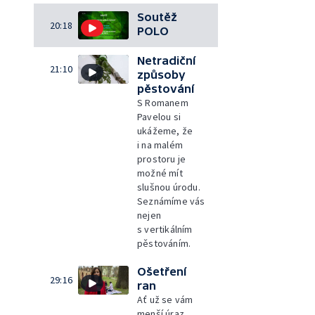
Soutěž
20:18
POLO
Netradiční
21:10
způsoby
pěstování
S Romanem
Pavelou si
ukážeme, že
i na malém
prostoru je
možné mít
slušnou úrodu.
Seznámíme vás
nejen
s vertikálním
pěstováním.
Ošetření
29:16
ran
Ať už se vám
menší úraz