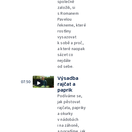
společně
založili, si
s Romanem
Pavelou
řekneme, které
rostliny
vysazovat
k sobě a proč,
a které naopak
sázet co
nejdále
od sebe.
Výsadba
07:50
rajčat a
paprik
Podíváme se,
jak pěstovat
rajčata, papriky
a okurky
v nádobách
i na záhoně,
a poradíme, jak