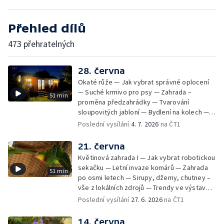
Přehled dílů
473 přehratelných
28. června
Okaté růže — Jak vybrat správné oplocení
— Suché krmivo pro psy — Zahrada –
51 min
proměna předzahrádky — Tvarování
sloupovitých jabloní — Bydlení na kolech —
Svída japonská — Tropy v zahradě —
Poslední vysílání
4. 7. 2026
na ČT1
Spuriové kosatace
21. června
Květinová zahrada I — Jak vybrat robotickou
sekačku — Letní invaze komárů — Zahrada
51 min
po osmi letech — Sirupy, džemy, chutney –
vše z lokálních zdrojů — Trendy ve výstavbě
dřevostaveb — Probírka plodů aneb proč
Poslední vysílání
27. 6. 2026
na ČT1
snížit počet jablek na stromě — Papoušek
horský a nádherný — Květinová zahrada II
14. června