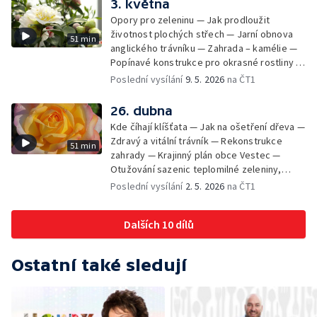
3. května
Opory pro zeleninu — Jak prodloužit
životnost plochých střech — Jarní obnova
51 min
anglického trávníku — Zahrada – kamélie —
Popínavé konstrukce pro okrasné rostliny —
Vysazujeme zeleninu do skleníku, vyséváme
Poslední vysílání
9. 5. 2026
na ČT1
okurky do záhonu — Pomáháme meruňkám
přečkat nástrahy jara — Jak na bázlivého
26. dubna
psa — Bylinky v kětnu
Kde číhají klíšťata — Jak na ošetření dřeva —
Zdravý a vitální trávník — Rekonstrukce
51 min
zahrady — Krajinný plán obce Vestec —
Otužování sazenic teplomilné zeleniny,
podpoření kvetení růží — Včelařská příprava
Poslední vysílání
2. 5. 2026
na ČT1
na léto — Cibuloviny a hajní rostliny v plné
kráse — Soukromá zahrada, která využívá
Dalších 10 dílů
principů Zelené páteře Vestce
Ostatní také sledují