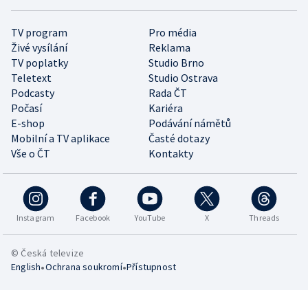
TV program
Pro média
Živé vysílání
Reklama
TV poplatky
Studio Brno
Teletext
Studio Ostrava
Podcasty
Rada ČT
Počasí
Kariéra
E-shop
Podávání námětů
Mobilní a TV aplikace
Časté dotazy
Vše o ČT
Kontakty
Instagram
Facebook
YouTube
X
Threads
© Česká televize
•
•
English
Ochrana soukromí
Přístupnost