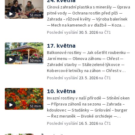
24. května
Cínová zahradní plastika s minerály — Úprava
pitné vody — Ochrana rostlin před plži —
51 min
Zahrada – růžové květy — Výroba balerínek
— Mech na kamenech a v dlažbě — Koza
kamerunská — Hájní rostliny — Odlehčené
Poslední vysílání
30. 5. 2026
na ČT1
menu
17. května
Balkonové rostliny — Jak ošetřit roubenku —
Jarní menu — Obnova záhonu — Chřest —
50 min
Zahradní stavby — Stálezelené lýkovce —
Kobercové letničky na záhon — Chřest v
kuchyni
Poslední vysílání
23. 5. 2026
na ČT1
10. května
Invazní rostliny v naší přírodě — Stínění oken
— Příprava záhonů na sezonu — Zahrada –
51 min
kdoulovec — Studánky — Grilování – burger
— Řez meruněk — Divoké orchideje —
Meandry u Pardubic – evropsky významná
Poslední vysílání
16. 5. 2026
na ČT1
lokalita