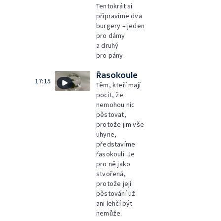
Tentokrát si
připravíme dva
burgery – jeden
pro dámy
a druhý
pro pány.
Řasokoule
17:15
Těm, kteří mají
pocit, že
nemohou nic
pěstovat,
protože jim vše
uhyne,
představíme
řasokouli. Je
pro ně jako
stvořená,
protože její
pěstování už
ani lehčí být
nemůže.