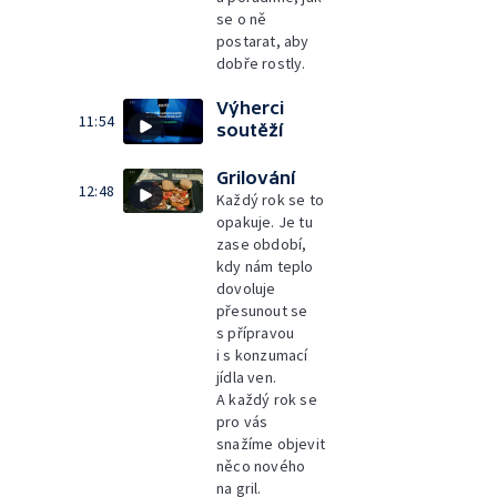
se o ně
postarat, aby
dobře rostly.
Výherci
11:54
soutěží
Grilování
12:48
Každý rok se to
opakuje. Je tu
zase období,
kdy nám teplo
dovoluje
přesunout se
s přípravou
i s konzumací
jídla ven.
A každý rok se
pro vás
snažíme objevit
něco nového
na gril.