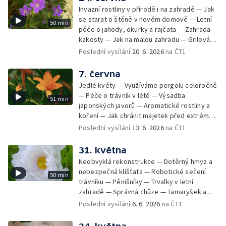
Invazní rostliny v přírodě i na zahradě — Jak
se starat o štěně v novém domově — Letní
50 min
péče o jahody, okurky a rajčata — Zahrada –
kakosty — Jak na malou zahradu — Grilování
s ajvarem — Venkovní sukulenty —
Poslední vysílání
20. 6. 2026
na ČT1
Eukalyptus — Propojení domu se zahradou a
okolní přírodou
7. června
Jedlé květy — Využíváme pergolu celoročně
— Péče o trávník v létě — Výsadba
51 min
japonských javorů — Aromatické rostliny a
koření — Jak chránit majetek před extrémy
počasí — Zahrada – sucho letošního jara —
Poslední vysílání
13. 6. 2026
na ČT1
Bylinky v červnu — Užitkové stromy v
zahradě
31. května
Neobvyklá rekonstrukce — Dotěrný hmyz a
nebezpečná klíšťata — Robotické sečení
50 min
trávníku — Pěnišníky — Trvalky v letní
zahradě — Správná chůze — Tamaryšek a
kalina — Dřevité pivoňky — Recepty
Poslední vysílání
6. 6. 2026
na ČT1