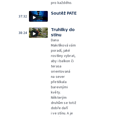
pro každého.
Soutěž PATE
37:32
Truhlíky do
38:24
stínu
Dana
Makrlíková vám
poradí, jaké
rostliny vybrat,
aby i balkon či
terasa
orientovaná
na sever
přetékala
barevnými
květy.
Některým
druhům se totiž
dobře daří
i ve stínu. A je