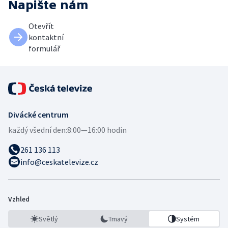
Napište nám
Otevřít
kontaktní
formulář
Divácké centrum
každý všední den:
8:00—16:00 hodin
261 136 113
info@ceskatelevize.cz
Vzhled
Světlý
Tmavý
Systém