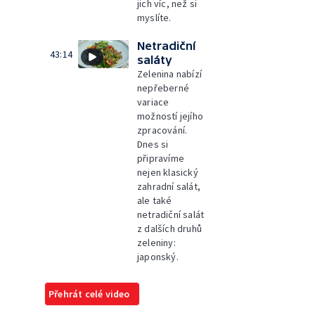
jich víc, než si
myslíte.
Netradiční
43:14
saláty
Zelenina nabízí
nepřeberné
variace
možností jejího
zpracování.
Dnes si
připravíme
nejen klasický
zahradní salát,
ale také
netradiční salát
z dalších druhů
zeleniny:
japonský.
Přehrát celé video