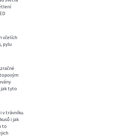
ětlení
LED
 včelích
, pylu
ázračné
 stopovým
ovány
jak tyto
 v trávníku.
usů i jak
m to
jich