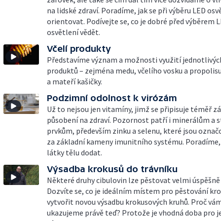
na lidské zdraví. Poradíme, jak se při výběru LED osv
orientovat. Podívejte se, co je dobré před výběrem 
osvětlení vědět.
Včelí produkty
Představíme význam a možnosti využití jednotlivých
produktů – zejména medu, včelího vosku a propolisu
a mateří kašičky.
Podzimní odolnost k virózám
Už to nejsou jen vitamíny, jimž se připisuje téměř z
působení na zdraví. Pozornost patří i minerálům a
prvkům, především zinku a selenu, které jsou označ
za základní kameny imunitního systému. Poradíme, 
látky tělu dodat.
Výsadba krokusů do trávníku
Některé druhy cibulovin lze pěstovat velmi úspěšně i
Dozvíte se, co je ideálním místem pro pěstování krok
vytvořit novou výsadbu krokusových kruhů. Proč vá
ukazujeme právě teď? Protože je vhodná doba pro je