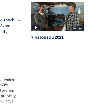
ovou sochu —
irózám —
50 min
epty
7. listopadu 2021
zitivních
s může
ěstováním
pro včely,
mu, aby si