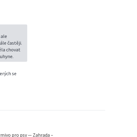
 ale
le častěji.
ěla chovat
 uhyne.
erých se
rmivo pro psy — Zahrada –