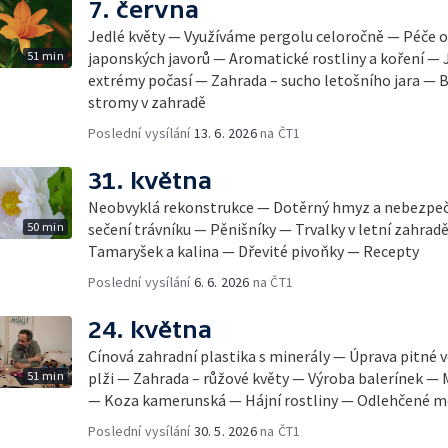
7. června
Jedlé květy — Využíváme pergolu celoročně — Péče o 
51 min
japonských javorů — Aromatické rostliny a koření — 
extrémy počasí — Zahrada – sucho letošního jara — B
stromy v zahradě
Poslední vysílání
13. 6. 2026
na ČT1
31. května
Neobvyklá rekonstrukce — Dotěrný hmyz a nebezpeč
50 min
sečení trávníku — Pěnišníky — Trvalky v letní zahra
Tamaryšek a kalina — Dřevité pivoňky — Recepty
Poslední vysílání
6. 6. 2026
na ČT1
24. května
Cínová zahradní plastika s minerály — Úprava pitné 
51 min
plži — Zahrada – růžové květy — Výroba balerínek —
— Koza kamerunská — Hájní rostliny — Odlehčené 
Poslední vysílání
30. 5. 2026
na ČT1