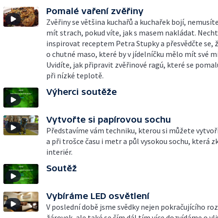
Pomalé vaření zvěřiny
Zvěřiny se většina kuchařů a kuchařek bojí, nemusíte
mít strach, pokud víte, jak s masem nakládat. Necht
inspirovat receptem Petra Stupky a přesvědčte se, ž
o chutné maso, které by v jídelníčku mělo mít své m
Uvidíte, jak připravit zvěřinové ragú, které se pomal
při nízké teplotě.
Výherci soutěže
Vytvořte si papírovou sochu
Představíme vám techniku, kterou si můžete vytvoř
a při trošce času i metr a půl vysokou sochu, která z
interiér.
Soutěž
Vybíráme LED osvětlení
V poslední době jsme svědky nejen pokračujícího ro
žárovek, ale také se čím dál tím více dozvídáme o vli