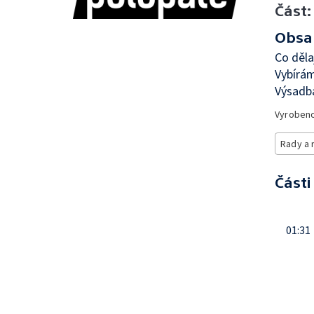
Část:
Obsa
Co děla
Vybírám
Výsadb
Vyroben
Rady a 
Části
01:31