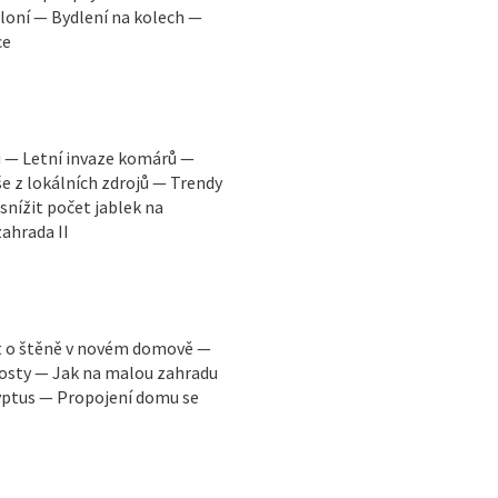
loní — Bydlení na kolech —
ce
u — Letní invaze komárů —
e z lokálních zdrojů — Trendy
snížit počet jablek na
ahrada II
rat o štěně v novém domově —
akosty — Jak na malou zahradu
yptus — Propojení domu se