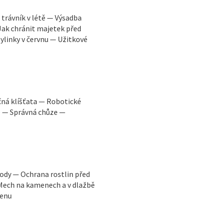
trávník v létě — Výsadba
Jak chránit majetek před
ylinky v červnu — Užitkové
ná klíšťata — Robotické
dě — Správná chůze —
vody — Ochrana rostlin před
 Mech na kamenech a v dlažbě
menu