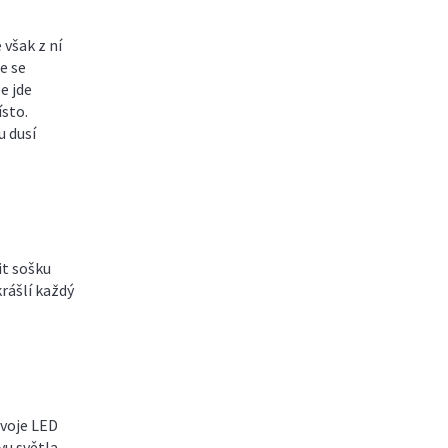
 však z ní
e se
e jde
ísto.
u dusí
it sošku
krášlí každý
zvoje LED
vu světla