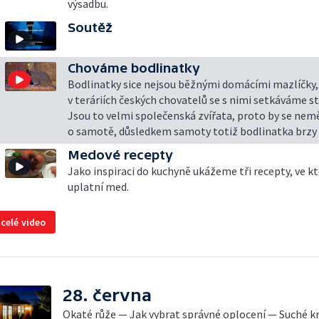
výsadbu.
Soutěž
Chováme bodlinatky
Bodlinatky sice nejsou běžnými domácími mazlíčky,
v teráriích českých chovatelů se s nimi setkáváme stá
Jsou to velmi společenská zvířata, proto by se nem
o samotě, důsledkem samoty totiž bodlinatka brzy
Medové recepty
Jako inspiraci do kuchyně ukážeme tři recepty, ve kt
uplatní med.
 celé video
28. června
Okaté růže — Jak vybrat správné oplocení — Suché k