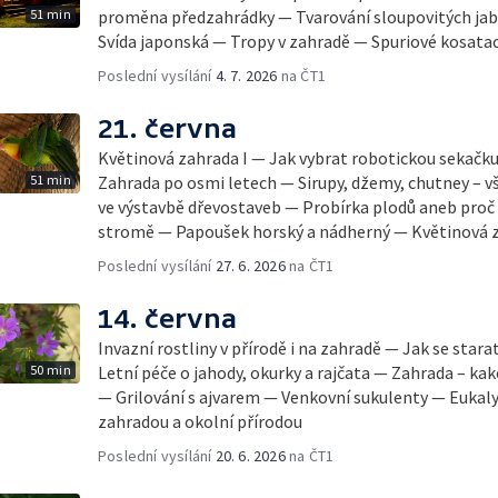
51 min
proměna předzahrádky — Tvarování sloupovitých jab
Svída japonská — Tropy v zahradě — Spuriové kosata
Poslední vysílání
4. 7. 2026
na ČT1
21. června
Květinová zahrada I — Jak vybrat robotickou sekačk
51 min
Zahrada po osmi letech — Sirupy, džemy, chutney – vš
ve výstavbě dřevostaveb — Probírka plodů aneb proč 
stromě — Papoušek horský a nádherný — Květinová z
Poslední vysílání
27. 6. 2026
na ČT1
14. června
Invazní rostliny v přírodě i na zahradě — Jak se sta
50 min
Letní péče o jahody, okurky a rajčata — Zahrada – k
— Grilování s ajvarem — Venkovní sukulenty — Eukal
zahradou a okolní přírodou
Poslední vysílání
20. 6. 2026
na ČT1