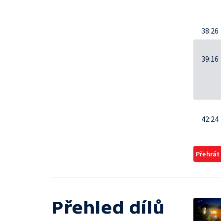
38:26
39:16
42:24
Přehrát
Přehled dílů