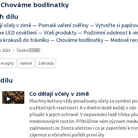
Chováme bodlinatky
h dílu
jí včely v zimě — Pomalé vaření zvěřiny — Vytvořte si papír
e LED osvětlení — Včelí produkty — Podzimní odolnost k v
a krokusů do trávníku — Chováme bodlinatky — Medové rec
o
2021
•
Česko
recepty
Vaření
Zahrada
 dílu
Co dělají včely v zimě
Všechny kultury vždy považovaly včely za symbol po
a užitečných vlastností. A v dnešní době každý z ná
přispět k jejich ochraně. V neposlední řadě třeba p
medonosných rostlin. Přiblížíme vám význam medu 
zajímavosti ze života včelstev i co je zapotřebí k to
zájemce o včelaření pořídil první úly.