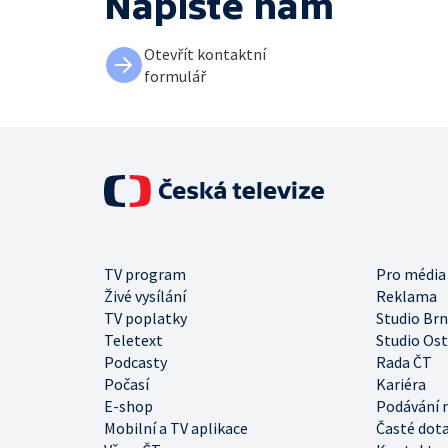
Napište nám
Otevřít kontaktní
formulář
TV program
Pro média
Živé vysílání
Reklama
TV poplatky
Studio Br
Teletext
Studio Os
Podcasty
Rada ČT
Počasí
Kariéra
E-shop
Podávání 
Mobilní a TV aplikace
Časté dot