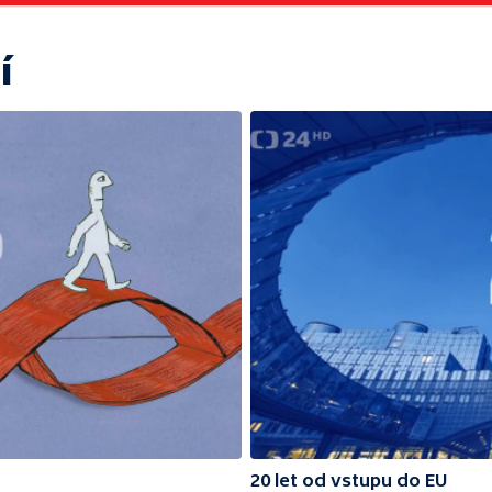
í
20 let od vstupu do EU