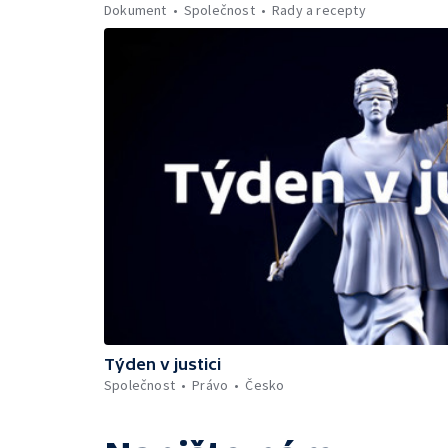
Dokument
Společnost
Rady a recepty
Týden v justici
Společnost
Právo
Česko