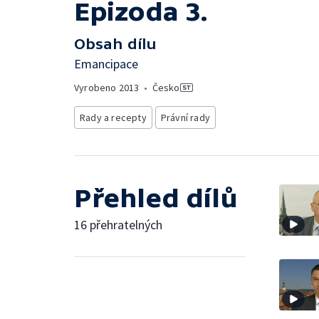
Epizoda 3.
Obsah dílu
Emancipace
Vyrobeno
2013
•
Česko
Rady a recepty
Právní rady
Přehled dílů
16 přehratelných