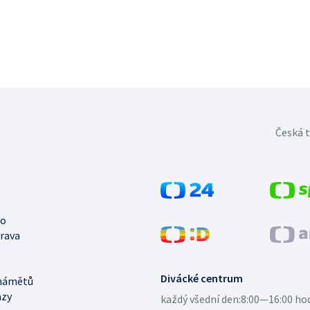
Česká t
no
trava
Divácké centrum
námětů
azy
každý všední den:
8:00—16:00 ho