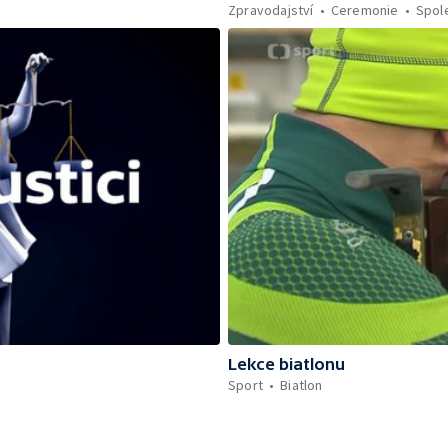
Zpravodajství
Ceremonie
Spol
Lekce biatlonu
Sport
Biatlon