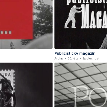
Publicistický magazín
Archiv
60. léta
Společnost