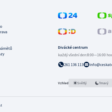
no
trava
Divácké centrum
námětů
azy
každý všední den:
8:00—16:00 ho
261 136 113
info@ceskate
Vzhled
Světlý
Tmavý
st