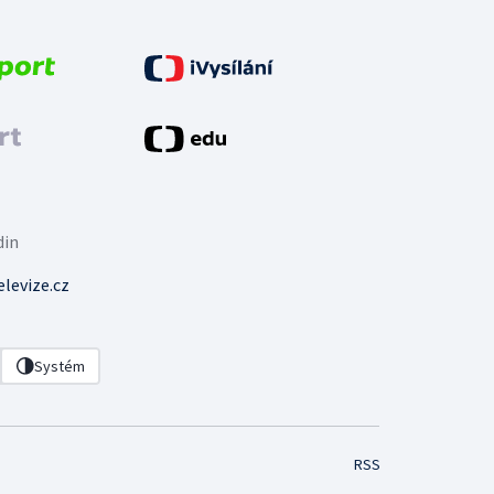
din
levize.cz
Systém
RSS