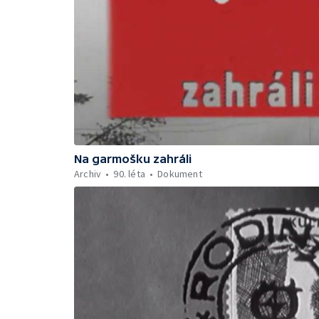
Na garmošku zahráli
Archiv
90. léta
Dokument