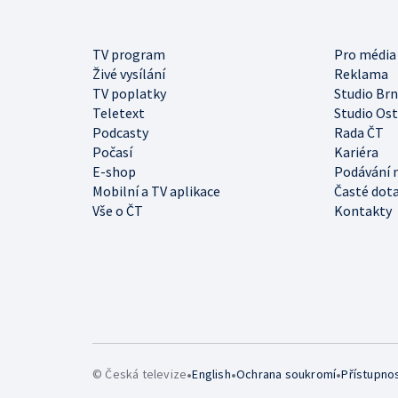
TV program
Pro média
Živé vysílání
Reklama
TV poplatky
Studio Br
Teletext
Studio Os
Podcasty
Rada ČT
Počasí
Kariéra
E-shop
Podávání 
Mobilní a TV aplikace
Časté dot
Vše o ČT
Kontakty
•
•
•
© Česká televize
English
Ochrana soukromí
Přístupno