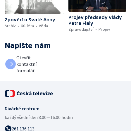
Projev předsedy vlády
Zpověď u Svaté Anny
Petra Fialy
Archiv
60. léta
Věda
Zpravodajství
Projev
Napište nám
Otevřít
kontaktní
formulář
Divácké centrum
každý všední den:
8:00—16:00 hodin
261 136 113