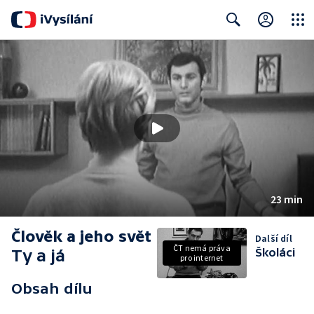
Close
Search
23 min
Člověk a jeho svět
Další díl
ČT nemá práva
Ty a já
Školáci
pro internet
Obsah dílu