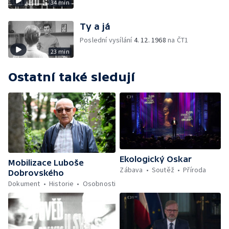
34 min
Ty a já
Poslední vysílání
4. 12. 1968
na ČT1
23 min
Ostatní také sledují
Ekologický Oskar
Mobilizace Luboše
Zábava
Soutěž
Příroda
Dobrovského
Dokument
Historie
Osobnosti