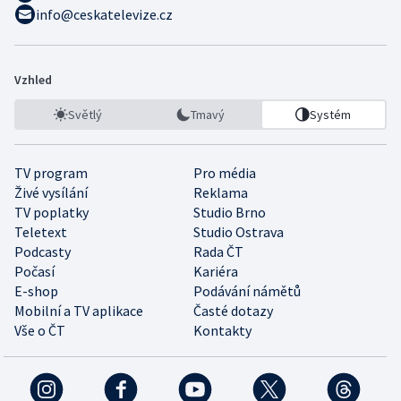
info@ceskatelevize.cz
Vzhled
Světlý
Tmavý
Systém
TV program
Pro média
Živé vysílání
Reklama
TV poplatky
Studio Brno
Teletext
Studio Ostrava
Podcasty
Rada ČT
Počasí
Kariéra
E-shop
Podávání námětů
Mobilní a TV aplikace
Časté dotazy
Vše o ČT
Kontakty