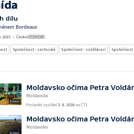
ída
h dílu
jménem Bordeaux
o
2015
•
Česko
nost
Společnost - cestování
Společnost - vzdělávací
Společnost 
Moldavsko očima Petra Voldá
Moldavsko
6 min
Poslední vysílání
3. 8. 2026
na ČT1
Moldavsko očima Petra Voldá
Moldavsko
6 min