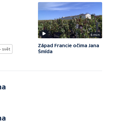
6 min
Západ Francie očima Jana
- svět
Šmída
na
na