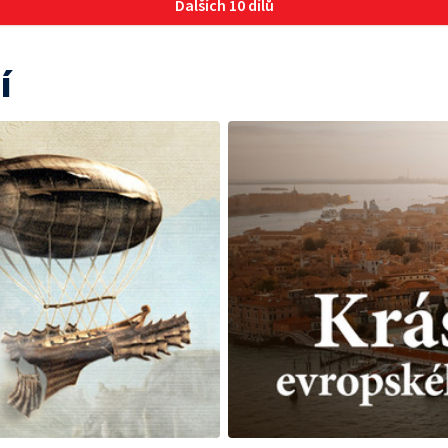
Dalších 10 dílů
í