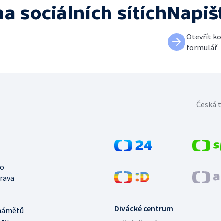
na sociálních sítích
Napiš
Otevřít k
formulář
Česká t
no
trava
Divácké centrum
námětů