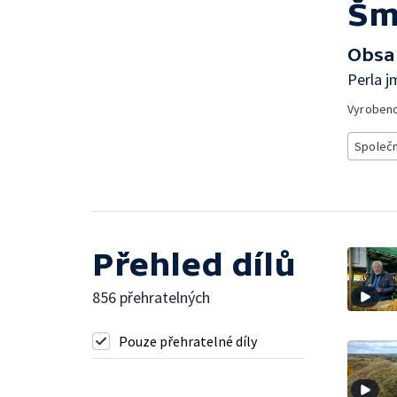
Šm
Obsa
Perla 
Vyroben
Společ
Přehled dílů
856 přehratelných
Pouze přehratelné díly