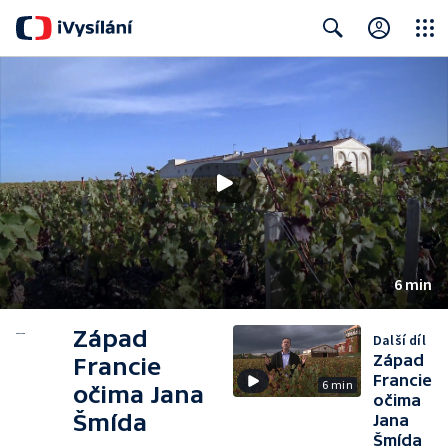
Close
Search
6 min
Západ
Další díl
Západ
Francie
Francie
6 min
očima Jana
očima
Šmída
Jana
Šmída