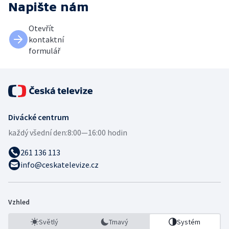
Napište nám
Otevřít
kontaktní
formulář
Divácké centrum
každý všední den:
8:00—16:00 hodin
261 136 113
info@ceskatelevize.cz
Vzhled
Světlý
Tmavý
Systém