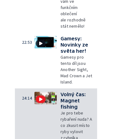
vám ve
funkčním
oblečení
ale rozhodně
stát nemělo!
Gamesy:
22:53
Novinky ze
světa her!
Gamesy pro
tento díl jsou
Another Sight,
Mad Crown a Jet
Island.
Volný čas:
24:14
Magnet
fishing
Je pro tebe
rybaření nuda? A
co zkusit místo
ryby vylovit
z rybníka