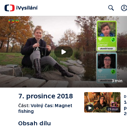
Search
3 min
7. prosince 2018
D
1
Část:
Volný čas: Magnet
p
29 min
fishing
2
Obsah dílu