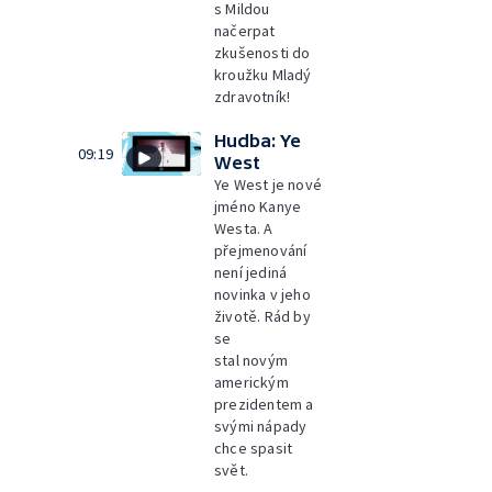
s Mildou
načerpat
zkušenosti do
kroužku Mladý
zdravotník!
Hudba: Ye
09:19
West
Ye West je nové
jméno Kanye
Westa. A
přejmenování
není jediná
novinka v jeho
životě. Rád by
se
stal novým
americkým
prezidentem a
svými nápady
chce spasit
svět.