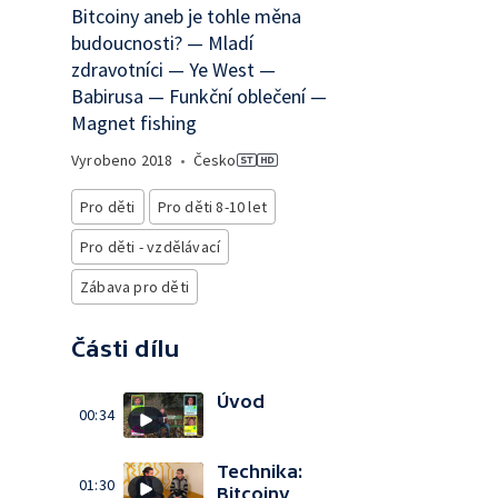
Bitcoiny aneb je tohle měna
budoucnosti? — Mladí
zdravotníci — Ye West —
Babirusa — Funkční oblečení —
Magnet fishing
Vyrobeno
2018
•
Česko
Pro děti
Pro děti 8-10 let
Pro děti - vzdělávací
Zábava pro děti
Části dílu
Úvod
00:34
Technika:
01:30
Bitcoiny