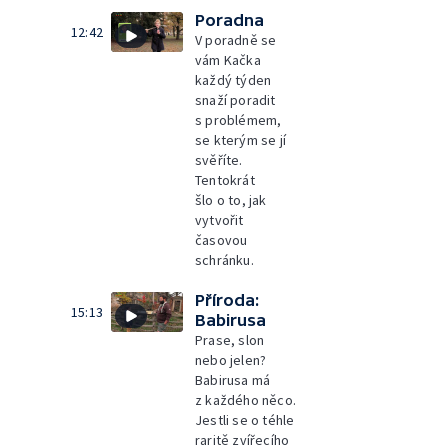
Poradna
12:42
V poradně se
vám Kačka
každý týden
snaží poradit
s problémem,
se kterým se jí
svěříte.
Tentokrát
šlo o to, jak
vytvořit
časovou
schránku.
Příroda:
15:13
Babirusa
Prase, slon
nebo jelen?
Babirusa má
z každého něco.
Jestli se o téhle
raritě zvířecího