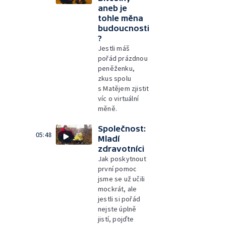
aneb je
tohle měna
budoucnosti
?
Jestli máš
pořád prázdnou
peněženku,
zkus spolu
s Matějem zjistit
víc o virtuální
měně.
Společnost:
05:48
Mladí
zdravotníci
Jak poskytnout
první pomoc
jsme se už učili
mockrát, ale
jestli si pořád
nejste úplně
jistí, pojďte