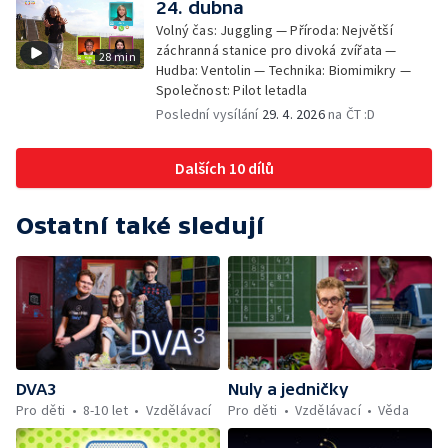
24. dubna
Volný čas: Juggling — Příroda: Největší
záchranná stanice pro divoká zvířata —
28 min
Hudba: Ventolin — Technika: Biomimikry —
Společnost: Pilot letadla
Poslední vysílání
29. 4. 2026
na ČT :D
Dalších 10 dílů
Ostatní také sledují
DVA3
Nuly a jedničky
Pro děti
8-10 let
Vzdělávací
Pro děti
Vzdělávací
Věda