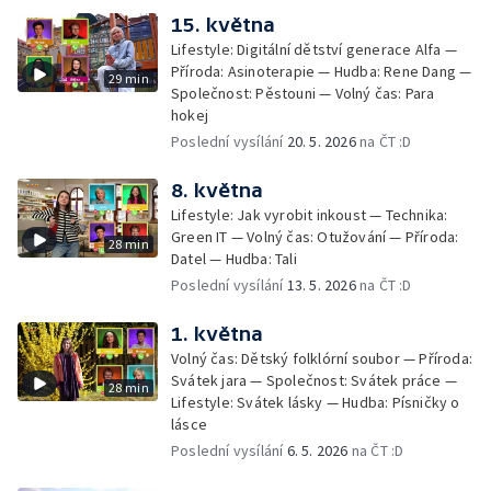
15. května
Lifestyle: Digitální dětství generace Alfa —
Příroda: Asinoterapie — Hudba: Rene Dang —
29 min
Společnost: Pěstouni — Volný čas: Para
hokej
Poslední vysílání
20. 5. 2026
na ČT :D
8. května
Lifestyle: Jak vyrobit inkoust — Technika:
Green IT — Volný čas: Otužování — Příroda:
28 min
Datel — Hudba: Tali
Poslední vysílání
13. 5. 2026
na ČT :D
1. května
Volný čas: Dětský folklórní soubor — Příroda:
Svátek jara — Společnost: Svátek práce —
28 min
Lifestyle: Svátek lásky — Hudba: Písničky o
lásce
Poslední vysílání
6. 5. 2026
na ČT :D