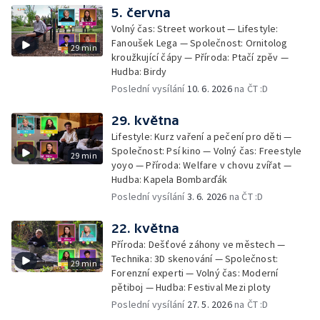
5. června
Volný čas: Street workout — Lifestyle:
Fanoušek Lega — Společnost: Ornitolog
29 min
kroužkující čápy — Příroda: Ptačí zpěv —
Hudba: Birdy
Poslední vysílání
10. 6. 2026
na ČT :D
29. května
Lifestyle: Kurz vaření a pečení pro děti —
Společnost: Psí kino — Volný čas: Freestyle
29 min
yoyo — Příroda: Welfare v chovu zvířat —
Hudba: Kapela Bombarďák
Poslední vysílání
3. 6. 2026
na ČT :D
22. května
Příroda: Dešťové záhony ve městech —
Technika: 3D skenování — Společnost:
29 min
Forenzní experti — Volný čas: Moderní
pětiboj — Hudba: Festival Mezi ploty
Poslední vysílání
27. 5. 2026
na ČT :D