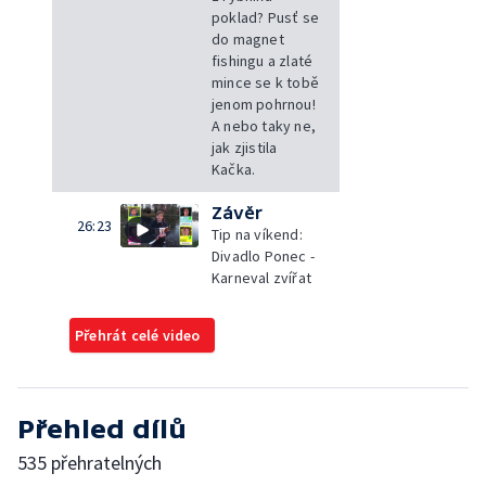
poklad? Pusť se
do magnet
fishingu a zlaté
mince se k tobě
jenom pohrnou!
A nebo taky ne,
jak zjistila
Kačka.
Závěr
26:23
Tip na víkend:
Divadlo Ponec -
Karneval zvířat
Přehrát celé video
Přehled dílů
535 přehratelných