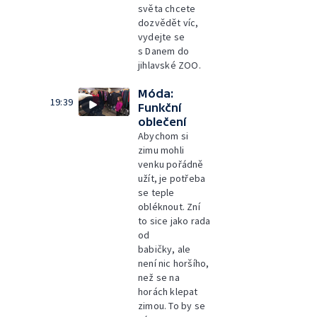
světa chcete
dozvědět víc,
vydejte se
s Danem do
jihlavské ZOO.
Móda:
19:39
Funkční
oblečení
Abychom si
zimu mohli
venku pořádně
užít, je potřeba
se teple
obléknout. Zní
to sice jako rada
od
babičky, ale
není nic horšího,
než se na
horách klepat
zimou. To by se