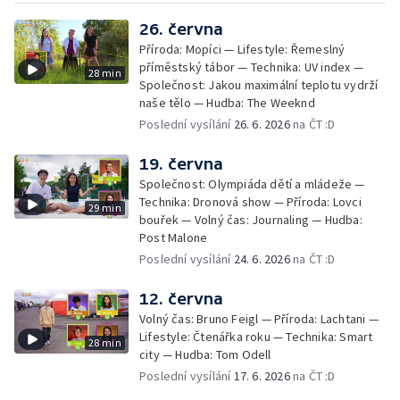
26. června
Příroda: Mopíci — Lifestyle: Řemeslný
příměstský tábor — Technika: UV index —
28 min
Společnost: Jakou maximální teplotu vydrží
naše tělo — Hudba: The Weeknd
Poslední vysílání
26. 6. 2026
na ČT :D
19. června
Společnost: Olympiáda dětí a mládeže —
Technika: Dronová show — Příroda: Lovci
29 min
bouřek — Volný čas: Journaling — Hudba:
Post Malone
Poslední vysílání
24. 6. 2026
na ČT :D
12. června
Volný čas: Bruno Feigl — Příroda: Lachtani —
Lifestyle: Čtenářka roku — Technika: Smart
28 min
city — Hudba: Tom Odell
Poslední vysílání
17. 6. 2026
na ČT :D