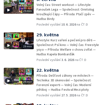
Volný čas: Street workout — Lifestyle:
Fanoušek Lega — Společnost: Ornitolog
29 min
kroužkující čápy — Příroda: Ptačí zpěv —
Hudba: Birdy
Poslední vysílání
10. 6. 2026
na ČT :D
29. května
Lifestyle: Kurz vaření a pečení pro děti —
Společnost: Psí kino — Volný čas: Freestyle
29 min
yoyo — Příroda: Welfare v chovu zvířat —
Hudba: Kapela Bombarďák
Poslední vysílání
3. 6. 2026
na ČT :D
22. května
Příroda: Dešťové záhony ve městech —
Technika: 3D skenování — Společnost:
29 min
Forenzní experti — Volný čas: Moderní
pětiboj — Hudba: Festival Mezi ploty
Poslední vysílání
27. 5. 2026
na ČT :D