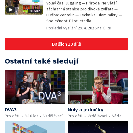
Volný čas: Juggling — Příroda: Největší
záchranná stanice pro divoká zvířata —
28 min
Hudba: Ventolin — Technika: Biomimikry —
Společnost: Pilot letadla
Poslední vysílání
29. 4. 2026
na ČT :D
Dalších 10 dílů
Ostatní také sledují
DVA3
Nuly a jedničky
Pro děti
8-10 let
Vzdělávací
Pro děti
Vzdělávací
Věda