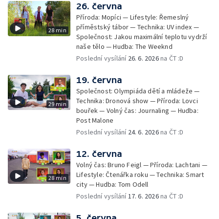
26. června
Příroda: Mopíci — Lifestyle: Řemeslný
příměstský tábor — Technika: UV index —
28 min
Společnost: Jakou maximální teplotu vydrží
naše tělo — Hudba: The Weeknd
Poslední vysílání
26. 6. 2026
na ČT :D
19. června
Společnost: Olympiáda dětí a mládeže —
Technika: Dronová show — Příroda: Lovci
29 min
bouřek — Volný čas: Journaling — Hudba:
Post Malone
Poslední vysílání
24. 6. 2026
na ČT :D
12. června
Volný čas: Bruno Feigl — Příroda: Lachtani —
Lifestyle: Čtenářka roku — Technika: Smart
28 min
city — Hudba: Tom Odell
Poslední vysílání
17. 6. 2026
na ČT :D
5. června