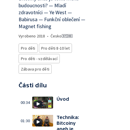
budoucnosti? — Mladí
zdravotníci — Ye West —
Babirusa — Funkční oblečení —
Magnet fishing
Vyrobeno
2018
•
Česko
Pro děti
Pro děti 8-10 let
Pro děti - vzdělávací
Zábava pro děti
Části dílu
Úvod
00:34
Technika:
01:30
Bitcoiny
aneb je