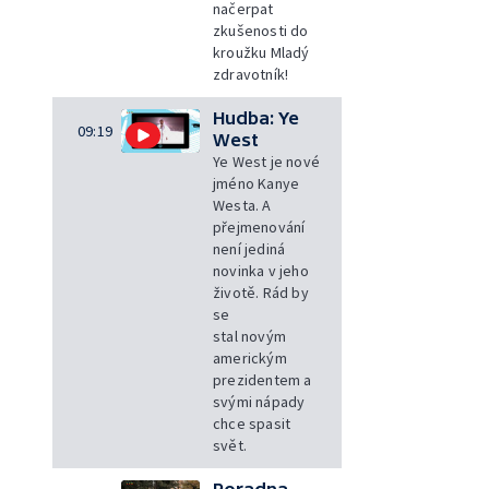
načerpat
zkušenosti do
kroužku Mladý
zdravotník!
Hudba: Ye
09:19
West
Ye West je nové
jméno Kanye
Westa. A
přejmenování
není jediná
novinka v jeho
životě. Rád by
se
stal novým
americkým
prezidentem a
svými nápady
chce spasit
svět.
Poradna