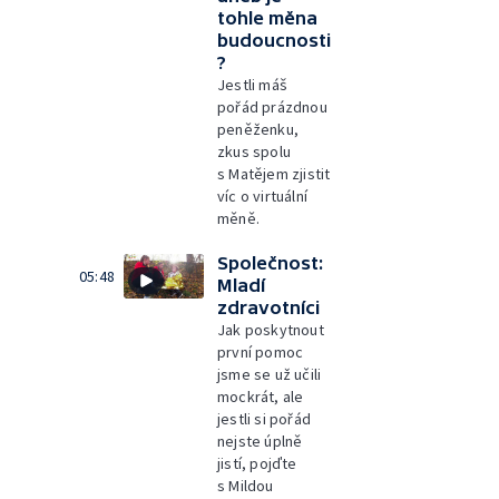
tohle měna
budoucnosti
?
Jestli máš
pořád prázdnou
peněženku,
zkus spolu
s Matějem zjistit
víc o virtuální
měně.
Společnost:
05:48
Mladí
zdravotníci
Jak poskytnout
první pomoc
jsme se už učili
mockrát, ale
jestli si pořád
nejste úplně
jistí, pojďte
s Mildou