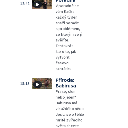
12:42
V poradně se
vám Kačka
každý týden
snaží poradit
s problémem,
se kterým se jí
svěříte.
Tentokrát
šlo o to, jak
vytvořit
časovou
schránku.
Příroda:
15:13
Babirusa
Prase, slon
nebo jelen?
Babirusa má
z každého něco.
Jestli se o téhle
raritě zvířecího
světa chcete