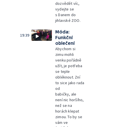
dozvědět víc,
vydejte se
s Danem do
jihlavské ZOO.
Móda:
19:39
Funkční
oblečení
Abychom si
zimu mohli
venku pořádně
užít, je potřeba
se teple
obléknout. Zní
to sice jako rada
od
babičky, ale
není nic horšího,
než se na
horách klepat
zimou. To by se
vám ve