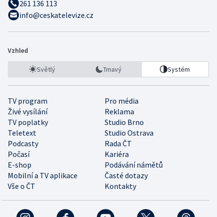
261 136 113
info@ceskatelevize.cz
Vzhled
Světlý
Tmavý
Systém
TV program
Pro média
Živé vysílání
Reklama
TV poplatky
Studio Brno
Teletext
Studio Ostrava
Podcasty
Rada ČT
Počasí
Kariéra
E-shop
Podávání námětů
Mobilní a TV aplikace
Časté dotazy
Vše o ČT
Kontakty