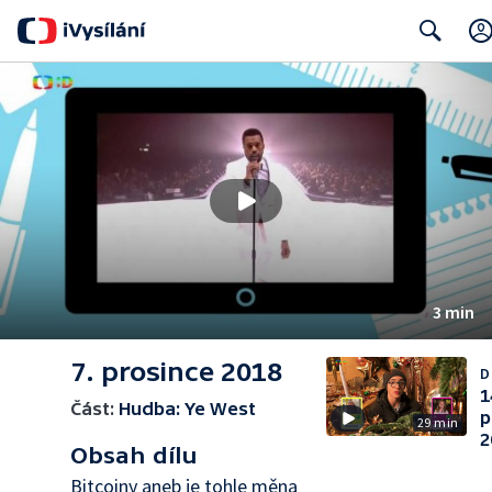
Search
3 min
7. prosince 2018
D
1
Část:
Hudba: Ye West
p
29 min
2
Obsah dílu
Bitcoiny aneb je tohle měna