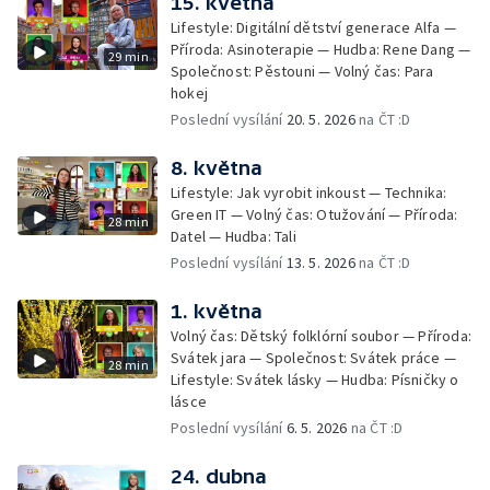
15. května
Lifestyle: Digitální dětství generace Alfa —
Příroda: Asinoterapie — Hudba: Rene Dang —
29 min
Společnost: Pěstouni — Volný čas: Para
hokej
Poslední vysílání
20. 5. 2026
na ČT :D
8. května
Lifestyle: Jak vyrobit inkoust — Technika:
Green IT — Volný čas: Otužování — Příroda:
28 min
Datel — Hudba: Tali
Poslední vysílání
13. 5. 2026
na ČT :D
1. května
Volný čas: Dětský folklórní soubor — Příroda:
Svátek jara — Společnost: Svátek práce —
28 min
Lifestyle: Svátek lásky — Hudba: Písničky o
lásce
Poslední vysílání
6. 5. 2026
na ČT :D
24. dubna