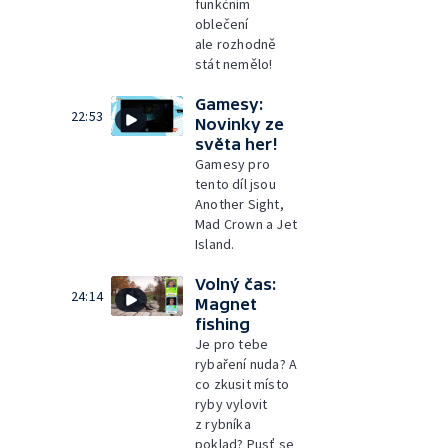
funkčním
oblečení
ale rozhodně
stát nemělo!
Gamesy:
22:53
Novinky ze
světa her!
Gamesy pro
tento díl jsou
Another Sight,
Mad Crown a Jet
Island.
Volný čas:
24:14
Magnet
fishing
Je pro tebe
rybaření nuda? A
co zkusit místo
ryby vylovit
z rybníka
poklad? Pusť se