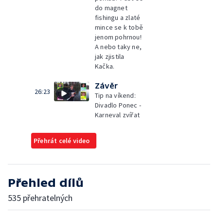
do magnet
fishingu a zlaté
mince se k tobě
jenom pohrnou!
A nebo taky ne,
jak zjistila
Kačka.
Závěr
26:23
Tip na víkend:
Divadlo Ponec -
Karneval zvířat
Přehrát celé video
Přehled dílů
535 přehratelných