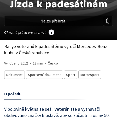
Jízda k padesátinám
Nelze přehrát
ČT nemá práva pro internet
Rallye veteránů k padesátému výročí Mercedes-Benz
klubu v České republice
Vyrobeno
2012
•
18 min
•
Česko
Dokument
Sportovní dokument
Sport
Motorsport
O pořadu
V polovině května se sešli veteránisté a vyznavači
obdivované značky k oslavě, aby se zúčastnili oslav 50.