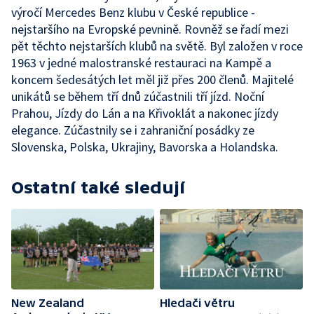
výročí Mercedes Benz klubu v České republice -
nejstaršího na Evropské pevnině. Rovněž se řadí mezi
pět těchto nejstarších klubů na světě. Byl založen v roce
1963 v jedné malostranské restauraci na Kampě a
koncem šedesátých let měl již přes 200 členů. Majitelé
unikátů se během tří dnů zúčastnili tří jízd. Noční
Prahou, Jízdy do Lán a na Křivoklát a nakonec jízdy
elegance. Zúčastnily se i zahraniční posádky ze
Slovenska, Polska, Ukrajiny, Bavorska a Holandska.
Ostatní také sledují
New Zealand
Hledači větru