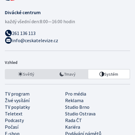
Divácké centrum
každý všední den:
8:00—16:00 hodin
261 136 113
info@ceskatelevize.cz
Vzhled
Světlý
Tmavý
Systém
TV program
Pro média
Živé vysílání
Reklama
TV poplatky
Studio Brno
Teletext
Studio Ostrava
Podcasty
Rada ČT
Počasí
Kariéra
E-shop
Podávání námětů