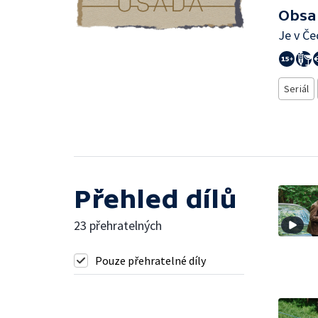
Obsa
Je v Če
Seriál
Přehled dílů
23 přehratelných
Pouze přehratelné díly