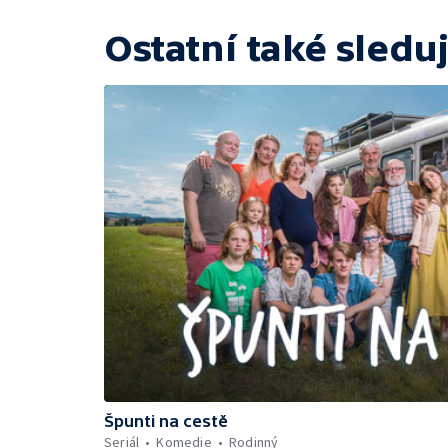
Ostatní také sleduj
Špunti na cestě
Seriál
Komedie
Rodinný