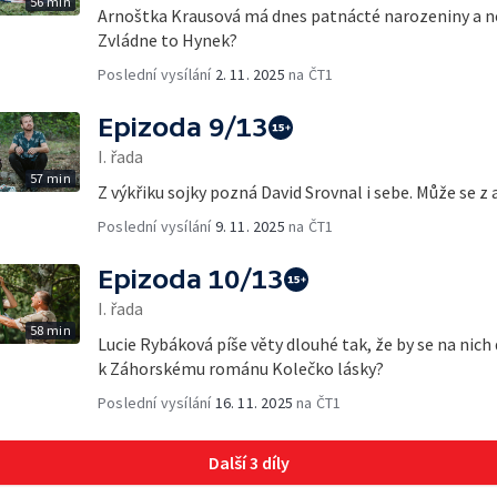
56 min
Arnoštka Krausová má dnes patnácté narozeniny a ne
Zvládne to Hynek?
Poslední vysílání
2. 11. 2025
na ČT1
Epizoda 9/13
I. řada
57 min
Z výkřiku sojky pozná David Srovnal i sebe. Může se z 
Poslední vysílání
9. 11. 2025
na ČT1
Epizoda 10/13
I. řada
58 min
Lucie Rybáková píše věty dlouhé tak, že by se na nich d
k Záhorskému románu Kolečko lásky?
Poslední vysílání
16. 11. 2025
na ČT1
Další 3 díly