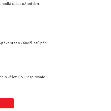
hodlá čekat už ani den.
ajťáka stát v Záhoří lesů pán?
alo věšet. Co ji inspirovalo