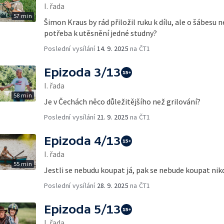
I. řada
57 min
Šimon Kraus by rád přiložil ruku k dílu, ale o šábesu ne
potřeba k utěsnění jedné studny?
Poslední vysílání
14. 9. 2025
na ČT1
Epizoda 3/13
I. řada
58 min
Je v Čechách něco důležitějšího než grilování?
Poslední vysílání
21. 9. 2025
na ČT1
Epizoda 4/13
I. řada
55 min
Jestli se nebudu koupat já, pak se nebude koupat nik
Poslední vysílání
28. 9. 2025
na ČT1
Epizoda 5/13
I. řada