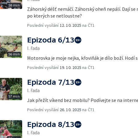
58 min
Záhorský déšť nemáčí. Záhorský oheň nepálí. Dají se 
po kterých se netloustne?
Poslední vysílání
12. 10. 2025
na ČT1
Epizoda 6/13
I. řada
56 min
Motorovka je moje nejka, křoviňák je dílo boží. Hodí 
Poslední vysílání
19. 10. 2025
na ČT1
Epizoda 7/13
I. řada
57 min
Jak přežít víkend bez mobilu? Podívejte se na interne
Poslední vysílání
26. 10. 2025
na ČT1
Epizoda 8/13
I. řada