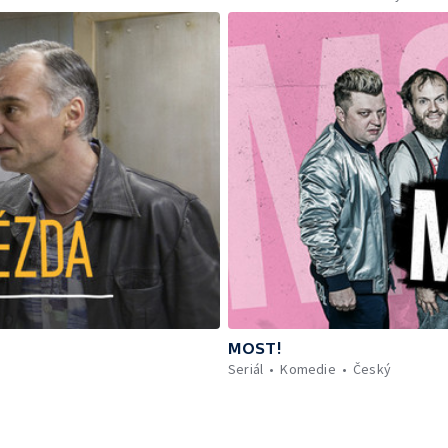
MOST!
Seriál
Komedie
Český