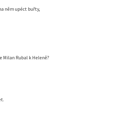
na něm upéct buřty,
se Milan Rubal k Heleně?
t.