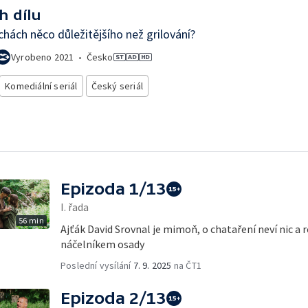
h dílu
chách něco důležitějšího než grilování?
Vyrobeno
2021
•
Česko
Komediální seriál
Český seriál
Epizoda 1/13
I. řada
56 min
Ajťák David Srovnal je mimoň, o chataření neví nic a
náčelníkem osady
Poslední vysílání
7. 9. 2025
na ČT1
Epizoda 2/13