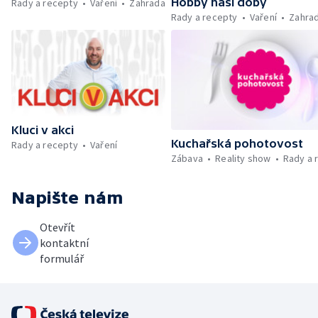
Hobby naší doby
Rady a recepty
Vaření
Zahrada
Rady a recepty
Vaření
Zahra
Kluci v akci
Kuchařská pohotovost
Rady a recepty
Vaření
Zábava
Reality show
Rady a 
Napište nám
Otevřít
kontaktní
formulář