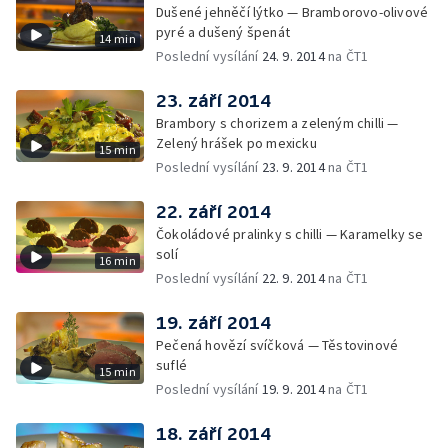
Dušené jehněčí lýtko — Bramborovo-olivové
pyré a dušený špenát
14 min
Poslední vysílání
24. 9. 2014
na ČT1
23. září 2014
Brambory s chorizem a zeleným chilli —
Zelený hrášek po mexicku
15 min
Poslední vysílání
23. 9. 2014
na ČT1
22. září 2014
Čokoládové pralinky s chilli — Karamelky se
solí
16 min
Poslední vysílání
22. 9. 2014
na ČT1
19. září 2014
Pečená hovězí svíčková — Těstovinové
suflé
15 min
Poslední vysílání
19. 9. 2014
na ČT1
18. září 2014