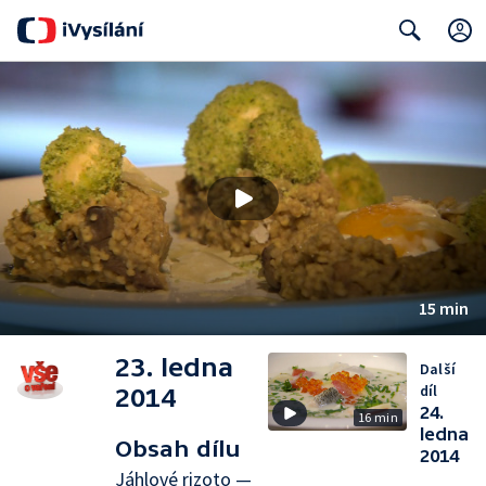
Search
15 min
23. ledna
Další
díl
2014
24.
16 min
ledna
Obsah dílu
2014
Jáhlové rizoto —