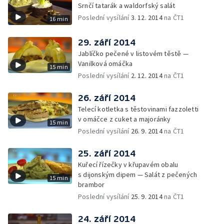
Srnčí tatarák a waldorfský salát
Poslední vysílání
3. 12. 2014
na ČT1
16 min
29. září 2014
Jablíčko pečené v listovém těstě —
Vanilková omáčka
15 min
Poslední vysílání
2. 12. 2014
na ČT1
26. září 2014
Telecí kotletka s těstovinami fazzoletti
v omáčce z cuket a majoránky
15 min
Poslední vysílání
26. 9. 2014
na ČT1
25. září 2014
Kuřecí řízečky v křupavém obalu
s dijonským dipem — Salát z pečených
15 min
brambor
Poslední vysílání
25. 9. 2014
na ČT1
24. září 2014