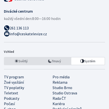
Divácké centrum
každý všední den:
8:00—16:00 hodin
261 136 113
info@ceskatelevize.cz
Vzhled
Světlý
Tmavý
Systém
TV program
Pro média
Živé vysílání
Reklama
TV poplatky
Studio Brno
Teletext
Studio Ostrava
Podcasty
Rada ČT
Počasí
Kariéra