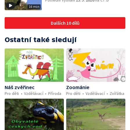
Poslední vysílání
15. 5. 2026
na ČT :D
16 min
Dalších 10 dílů
Ostatní také sledují
Náš zvěřinec
Zoománie
Pro děti
Vzdělávací
Příroda
Pro děti
Vzdělávací
Zvířátka