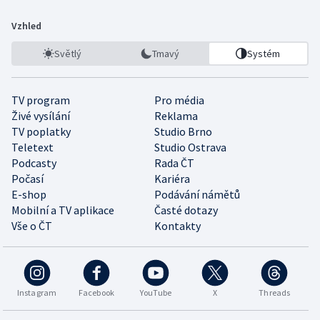
Vzhled
Světlý
Tmavý
Systém
TV program
Pro média
Živé vysílání
Reklama
TV poplatky
Studio Brno
Teletext
Studio Ostrava
Podcasty
Rada ČT
Počasí
Kariéra
E-shop
Podávání námětů
Mobilní a TV aplikace
Časté dotazy
Vše o ČT
Kontakty
Instagram
Facebook
YouTube
X
Threads