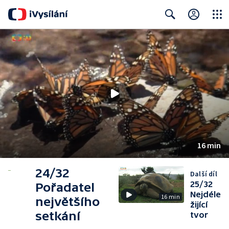
Close
Search
16 min
24/32
Další díl
25/32
Pořadatel
Nejdéle
16 min
největšího
žijící
setkání
tvor