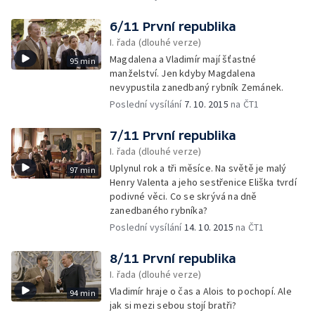
6/11 První republika
I. řada (dlouhé verze)
Magdalena a Vladimír mají šťastné
95 min
manželství. Jen kdyby Magdalena
nevypustila zanedbaný rybník Zemánek.
Poslední vysílání
7. 10. 2015
na ČT1
7/11 První republika
I. řada (dlouhé verze)
Uplynul rok a tři měsíce. Na světě je malý
97 min
Henry Valenta a jeho sestřenice Eliška tvrdí
podivné věci. Co se skrývá na dně
zanedbaného rybníka?
Poslední vysílání
14. 10. 2015
na ČT1
8/11 První republika
I. řada (dlouhé verze)
Vladimír hraje o čas a Alois to pochopí. Ale
94 min
jak si mezi sebou stojí bratři?