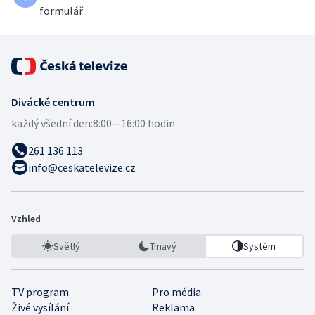
formulář
Divácké centrum
každý všední den:
8:00—16:00 hodin
261 136 113
info@ceskatelevize.cz
Vzhled
Světlý
Tmavý
Systém
TV program
Pro média
Živé vysílání
Reklama