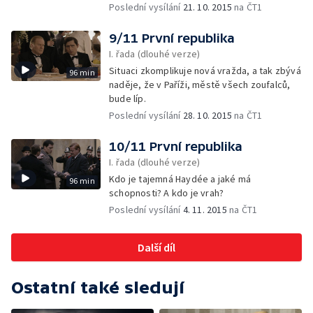
Poslední vysílání
21. 10. 2015
na ČT1
9/11 První republika
I. řada (dlouhé verze)
Situaci zkomplikuje nová vražda, a tak zbývá
96 min
naděje, že v Paříži, městě všech zoufalců,
bude líp.
Poslední vysílání
28. 10. 2015
na ČT1
10/11 První republika
I. řada (dlouhé verze)
Kdo je tajemná Haydée a jaké má
96 min
schopnosti? A kdo je vrah?
Poslední vysílání
4. 11. 2015
na ČT1
Další díl
Ostatní také sledují