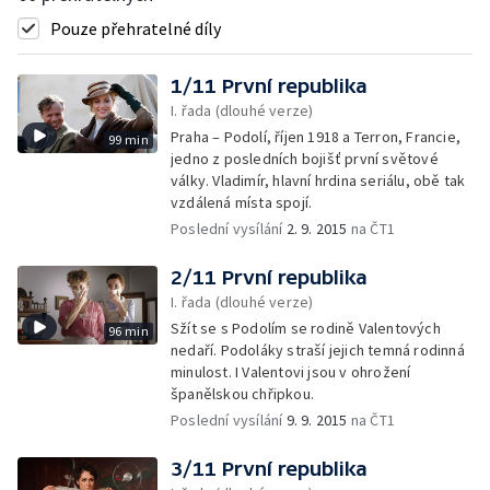
Pouze přehratelné díly
1/11 První republika
I. řada (dlouhé verze)
Praha – Podolí, říjen 1918 a Terron, Francie,
99 min
jedno z posledních bojišť první světové
války. Vladimír, hlavní hrdina seriálu, obě tak
vzdálená místa spojí.
Poslední vysílání
2. 9. 2015
na ČT1
2/11 První republika
I. řada (dlouhé verze)
Sžít se s Podolím se rodině Valentových
96 min
nedaří. Podoláky straší jejich temná rodinná
minulost. I Valentovi jsou v ohrožení
španělskou chřipkou.
Poslední vysílání
9. 9. 2015
na ČT1
3/11 První republika