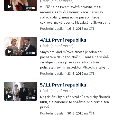
I. řada (dlouhé verze)
V Eliščině dětském světě probíhá mezi
99 min
nebem a zemí čilá komunikace. Jaroslav
spřádá plány: neušel mu půvab mladé
cukrovarnické dcerky Magdalény Škvorové.
Ale láska je někdy utrpením.
Poslední vysílání
16. 9. 2015
na ČT1
4/11 První republika
I. řada (dlouhé verze)
Smyslem Vladimírova života je odhalení
96 min
pachatele dávného zločinu. Jenže na scéně
se objeví trvalá překážka jeho pátrání:
policista, revírní inspektor Mlčoch, a také
jedna dáma se ocitnou v pořádných
Poslední vysílání
23. 9. 2015
na ČT1
nesnázích.
5/11 První republika
I. řada (dlouhé verze)
Magdalénu by si rád vzal důstojnický floutek
97 min
Rudi, ale nakonec to správné Ano řekne ten
pravý.
Poslední vysílání
30. 9. 2015
na ČT1