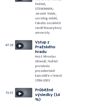
ředitel,
STEM/MARK;
Jaromír Volek,
sociolog médií,
Fakulta sociálních
studií Masarykovy
univerzity
Vstup z
67:29
Pražského
hradu
Host: Miroslav
Sklenář, ředitel
protokolu
prezidentské
kanceláře v letech
1996-2003
Průběžné
73:37
výsledky (14
%)