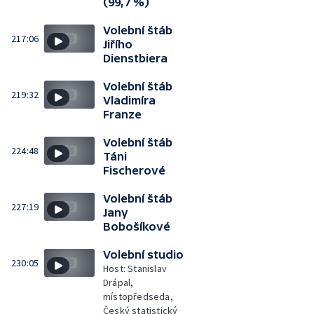
(99,7 %)
Volební štáb
217:06
Jiřího
Dienstbiera
Volební štáb
219:32
Vladimíra
Franze
Volební štáb
224:48
Táni
Fischerové
Volební štáb
227:19
Jany
Bobošíkové
Volební studio
230:05
Host: Stanislav
Drápal,
místopředseda,
Český statistický