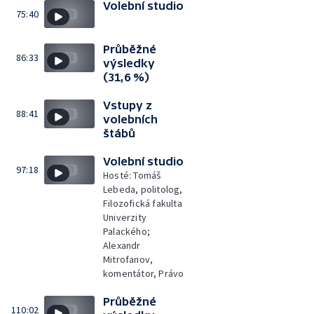
Volební studio
75:40
Průběžné
86:33
výsledky
(31,6 %)
Vstupy z
88:41
volebních
štábů
Volební studio
97:18
Hosté: Tomáš
Lebeda, politolog,
Filozofická fakulta
Univerzity
Palackého;
Alexandr
Mitrofanov,
komentátor, Právo
Průběžné
110:02