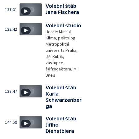
Volební štáb
131:01
Jana Fischera
Volební studio
132:42
Hosté: Michal
Klíma, politolog,
Metropolitní
univerzita Praha;
Jiří Kubík,
zástupce
šéfredaktora, MF
Dnes
Volební štáb
138:47
Karla
Schwarzenber
ga
Volební štáb
144:59
Jiřího
Dienstbiera