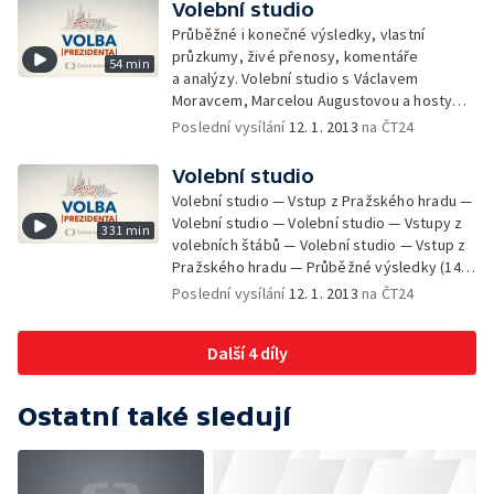
Volební studio
Průběžné i konečné výsledky, vlastní
průzkumy, živé přenosy, komentáře
54 min
a analýzy. Volební studio s Václavem
Moravcem, Marcelou Augustovou a hosty
z řad politiků, sympatizantů, sociologů,
Poslední vysílání
12. 1. 2013
na ČT24
politologů a novinářů.
Volební studio
Volební studio — Vstup z Pražského hradu —
Volební studio — Volební studio — Vstupy z
331 min
volebních štábů — Volební studio — Vstup z
Pražského hradu — Průběžné výsledky (14
%) — Volební studio — Průběžné výsledky
Poslední vysílání
12. 1. 2013
na ČT24
(31,6 %) — Vstupy z volebních štábů —
Volební studio — Průběžné výsledky (63,9
Další 4 díly
%) — Vstupy z Brna a Ostravy — Volební
studio — Nová média — Volební štáb Miloše
Zemana — Volební štáb Jana Fischera —
Ostatní také sledují
Volební studio — Volební štáb Karla
Schwarzenberga — Volební štáb Jiřího
Dienstbiera — Volební studio — Průběžné
výsledky (93,7 %) — Volební štáb Přemysla