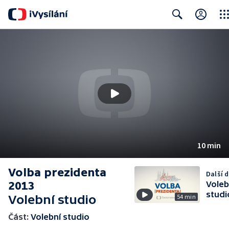
Clos
Search
10 min
Volba prezidenta
Další d
2013
Voleb
studi
Volební studio
54 min
Část:
Volební studio