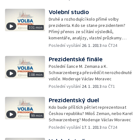
Volební studio
Druhé a rozhodující kolo přímé volby
prezidenta. Kdo se stane prezidentem?
331 min
Přímý přenos ze sčítání výsledků,
komentáře, analýzy, vlastní průzkumy.
Volební studio s Václavem Moravcem,
Poslední vysílání
26. 1. 2013
na ČT24
Marcelou Augustovou a hosty z řad politiků,
sympatizantů, sociologů, politologů
Prezidentské finále
a novinářů.
Poslední šance M. Zemana a K.
Schwarzenberga přesvědčit nerozhodnuté
108 min
voliče. Moderuje Václav Moravec
Poslední vysílání
24. 1. 2013
na ČT1
Prezidentský duel
Kdo bude příštích pět let reprezentovat
Českou republiku? Miloš Zeman, nebo Karel
99 min
Schwarzenberg? Moderuje Václav Moravec
Poslední vysílání
17. 1. 2013
na ČT24