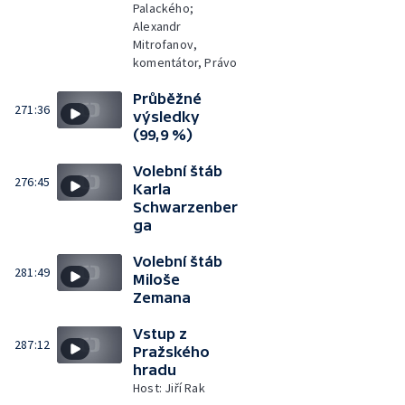
Palackého;
Alexandr
Mitrofanov,
komentátor, Právo
Průběžné
271:36
výsledky
(99,9 %)
Volební štáb
276:45
Karla
Schwarzenber
ga
Volební štáb
281:49
Miloše
Zemana
Vstup z
287:12
Pražského
hradu
Host: Jiří Rak