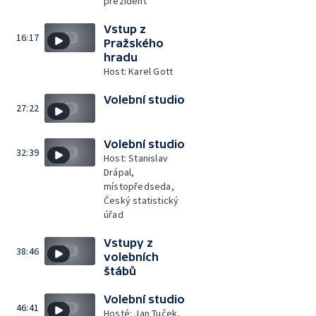
prezident
Vstup z
16:17
Pražského
hradu
Host: Karel Gott
Volební studio
27:22
Volební studio
32:39
Host: Stanislav
Drápal,
místopředseda,
Český statistický
úřad
Vstupy z
38:46
volebních
štábů
Volební studio
46:41
Hosté: Jan Tuček,