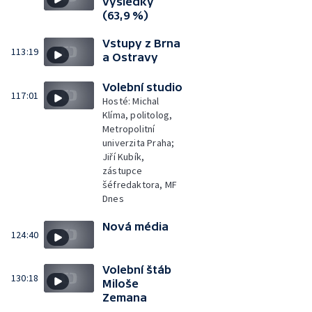
výsledky
(63,9 %)
Vstupy z Brna
113:19
a Ostravy
Volební studio
117:01
Hosté: Michal
Klíma, politolog,
Metropolitní
univerzita Praha;
Jiří Kubík,
zástupce
šéfredaktora, MF
Dnes
Nová média
124:40
Volební štáb
130:18
Miloše
Zemana