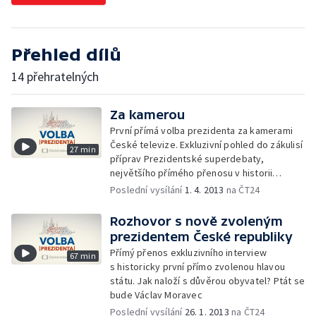
Přehled dílů
14 přehratelných
Za kamerou
První přímá volba prezidenta za kamerami
České televize. Exkluzivní pohled do zákulisí
27 min
příprav Prezidentské superdebaty,
největšího přímého přenosu v historii
zpravodajství České televize, který vzbudil
Poslední vysílání
1. 4. 2013
na ČT24
i rekordní divácký zájem. Zajímavosti
ze série dalších prezidentských debat
Rozhovor s nově zvoleným
před prvním a druhým kolem volby.
prezidentem České republiky
Jedinečné okamžiky z tvorby a vysílání
Přímý přenos exkluzivního interview
67 min
Volebního studia ČT 24. To vše v unikátním
s historicky první přímo zvolenou hlavou
dokumentu režisérky Andrey
státu. Jak naloží s důvěrou obyvatel? Ptát se
Majstorovičové.
bude Václav Moravec
Poslední vysílání
26. 1. 2013
na ČT24