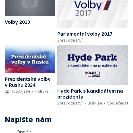
Sobotky — Volební studio — Volební štáb
Miloše Zemana — Volební studio — Průběžné
výsledky (99,7 %) — Volební studio —
Volby 2013
Průběžné výsledky (99,7 %) — Volební štáb
Jiřího Dienstbiera — Volební štáb Vladimíra
Parlamentní volby 2017
Franze — Volební štáb Táni Fischerové —
Volební štáb Jany Bobošíkové — Volební
Zpravodajství
studio — Průběžné výsledky (99,9 %) —
Volební studio — Vstupy z Brna a Ostravy —
Volební studio — Průběžné výsledky (99,9
%) — Volební štáb Karla Schwarzenberga —
Volební štáb Miloše Zemana — Vstup z
Pražského hradu — Volební štáb Zuzany
Prezidentské volby
Roithové — Volební studio — Volební studio
v Rusku 2024
— Nová média
Hyde Park s kandidátem na
Zpravodajství
Politika
prezidenta
Zpravodajství
Diskuze
Společnost
Napište nám
Otevřít