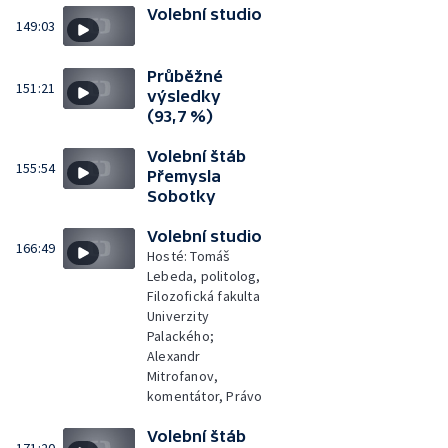
Volební studio
149:03
Průběžné
151:21
výsledky
(93,7 %)
Volební štáb
155:54
Přemysla
Sobotky
Volební studio
166:49
Hosté: Tomáš
Lebeda, politolog,
Filozofická fakulta
Univerzity
Palackého;
Alexandr
Mitrofanov,
komentátor, Právo
Volební štáb