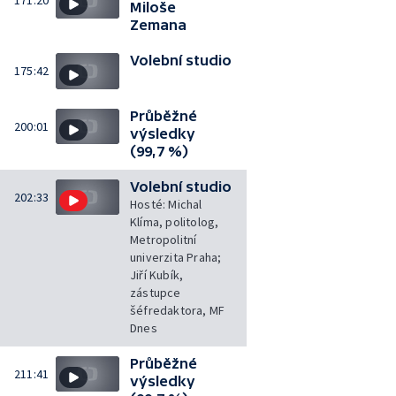
171:20
Miloše
Zemana
Volební studio
175:42
Průběžné
200:01
výsledky
(99,7 %)
Volební studio
202:33
Hosté: Michal
Klíma, politolog,
Metropolitní
univerzita Praha;
Jiří Kubík,
zástupce
šéfredaktora, MF
Dnes
Průběžné
211:41
výsledky