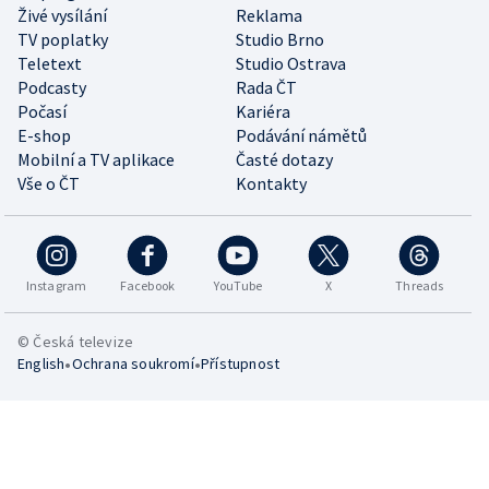
Živé vysílání
Reklama
TV poplatky
Studio Brno
Teletext
Studio Ostrava
Podcasty
Rada ČT
Počasí
Kariéra
E-shop
Podávání námětů
Mobilní a TV aplikace
Časté dotazy
Vše o ČT
Kontakty
Instagram
Facebook
YouTube
X
Threads
© Česká televize
•
•
English
Ochrana soukromí
Přístupnost