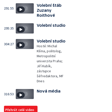
Volební štáb
291:55
Zuzany
Roithové
Volební studio
295:35
Volební studio
304:27
Hosté: Michal
Klíma, politolog,
Metropolitní
univerzita Praha;
Jiří Kubík,
zástupce
šéfredaktora, MF
Dnes
Nová média
316:53
Přehrát celé video