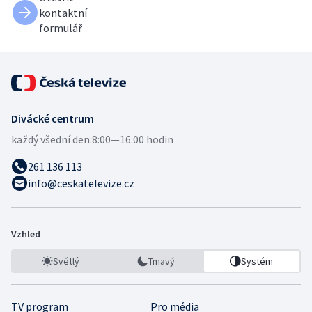
kontaktní
formulář
Divácké centrum
každý všední den:
8:00—16:00 hodin
261 136 113
info@ceskatelevize.cz
Vzhled
Světlý
Tmavý
Systém
TV program
Pro média