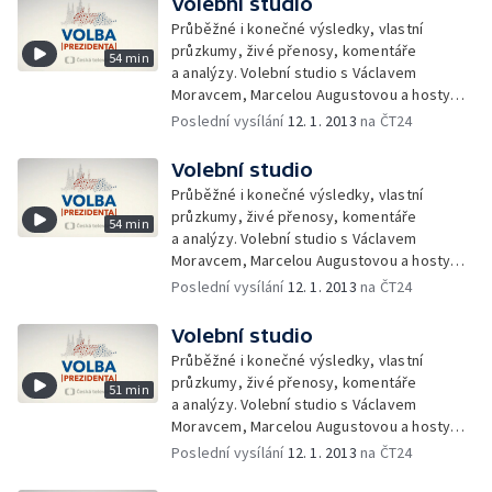
Volební studio
Průběžné i konečné výsledky, vlastní
průzkumy, živé přenosy, komentáře
54 min
a analýzy. Volební studio s Václavem
Moravcem, Marcelou Augustovou a hosty
z řad politiků, sympatizantů, sociologů,
Poslední vysílání
12. 1. 2013
na ČT24
politologů a novinářů.
Volební studio
Průběžné i konečné výsledky, vlastní
průzkumy, živé přenosy, komentáře
54 min
a analýzy. Volební studio s Václavem
Moravcem, Marcelou Augustovou a hosty
z řad politiků, sympatizantů, sociologů,
Poslední vysílání
12. 1. 2013
na ČT24
politologů a novinářů.
Volební studio
Průběžné i konečné výsledky, vlastní
průzkumy, živé přenosy, komentáře
51 min
a analýzy. Volební studio s Václavem
Moravcem, Marcelou Augustovou a hosty
z řad politiků, sympatizantů, sociologů,
Poslední vysílání
12. 1. 2013
na ČT24
politologů a novinářů.