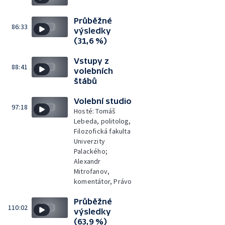
Průběžné
86:33
výsledky
(31,6 %)
Vstupy z
88:41
volebních
štábů
Volební studio
97:18
Hosté: Tomáš
Lebeda, politolog,
Filozofická fakulta
Univerzity
Palackého;
Alexandr
Mitrofanov,
komentátor, Právo
Průběžné
110:02
výsledky
(63,9 %)