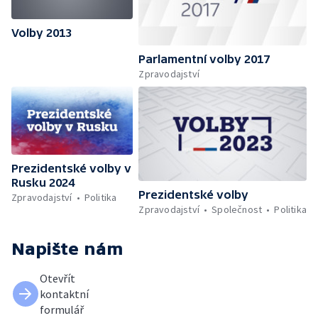
Miloše Zemana — Volební studio — Průběžné
výsledky (99,7 %) — Volební studio —
Průběžné výsledky (99,7 %) — Volební štáb
Volby 2013
Jiřího Dienstbiera — Volební štáb Vladimíra
Parlamentní volby 2017
Franze — Volební štáb Táni Fischerové —
Zpravodajství
Volební štáb Jany Bobošíkové — Volební
studio — Průběžné výsledky (99,9 %) —
Volební studio — Vstupy z Brna a Ostravy —
Volební studio — Průběžné výsledky (99,9
%) — Volební štáb Karla Schwarzenberga —
Volební štáb Miloše Zemana — Vstup z
Pražského hradu — Volební štáb Zuzany
Prezidentské volby v
Roithové — Volební studio — Volební studio
Rusku 2024
— Nová média
Prezidentské volby
Zpravodajství
Politika
Zpravodajství
Společnost
Politika
Napište nám
Otevřít
kontaktní
formulář