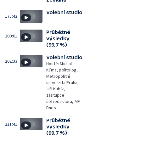
Volební studio
175:42
Průběžné
200:01
výsledky
(99,7 %)
Volební studio
202:33
Hosté: Michal
Klíma, politolog,
Metropolitní
univerzita Praha;
Jiří Kubík,
zástupce
šéfredaktora, MF
Dnes
Průběžné
211:41
výsledky
(99,7 %)