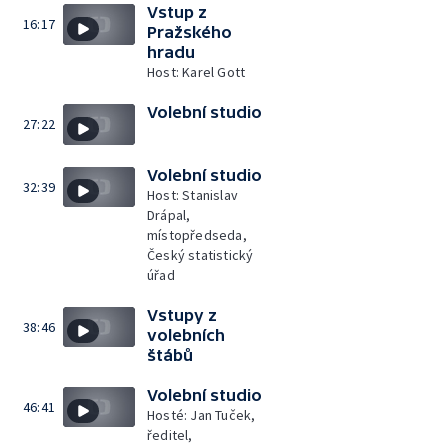
Vstup z
16:17
Pražského
hradu
Host: Karel Gott
Volební studio
27:22
Volební studio
32:39
Host: Stanislav
Drápal,
místopředseda,
Český statistický
úřad
Vstupy z
38:46
volebních
štábů
Volební studio
46:41
Hosté: Jan Tuček,
ředitel,