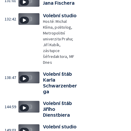
131:01
Jana Fischera
Volební studio
132:42
Hosté: Michal
Klíma, politolog,
Metropolitní
univerzita Praha;
Jiří Kubík,
zástupce
šéfredaktora, MF
Dnes
Volební štáb
138:47
Karla
Schwarzenber
ga
Volební štáb
144:59
Jiřího
Dienstbiera
Volební studio
149:03