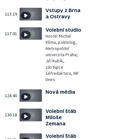
Vstupy z Brna
113:19
a Ostravy
Volební studio
117:01
Hosté: Michal
Klíma, politolog,
Metropolitní
univerzita Praha;
Jiří Kubík,
zástupce
šéfredaktora, MF
Dnes
Nová média
124:40
Volební štáb
130:18
Miloše
Zemana
Volební štáb