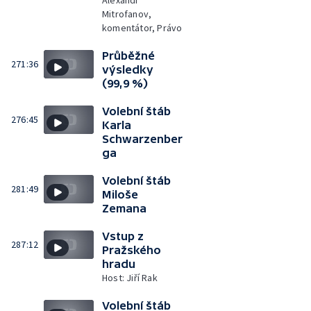
Alexandr
Mitrofanov,
komentátor, Právo
Průběžné
271:36
výsledky
(99,9 %)
Volební štáb
276:45
Karla
Schwarzenber
ga
Volební štáb
281:49
Miloše
Zemana
Vstup z
287:12
Pražského
hradu
Host: Jiří Rak
Volební štáb