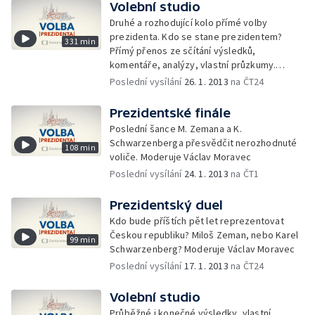
Volební studio
Druhé a rozhodující kolo přímé volby
prezidenta. Kdo se stane prezidentem?
331 min
Přímý přenos ze sčítání výsledků,
komentáře, analýzy, vlastní průzkumy.
Volební studio s Václavem Moravcem,
Poslední vysílání
26. 1. 2013
na ČT24
Marcelou Augustovou a hosty z řad politiků,
sympatizantů, sociologů, politologů
Prezidentské finále
a novinářů.
Poslední šance M. Zemana a K.
Schwarzenberga přesvědčit nerozhodnuté
108 min
voliče. Moderuje Václav Moravec
Poslední vysílání
24. 1. 2013
na ČT1
Prezidentský duel
Kdo bude příštích pět let reprezentovat
Českou republiku? Miloš Zeman, nebo Karel
99 min
Schwarzenberg? Moderuje Václav Moravec
Poslední vysílání
17. 1. 2013
na ČT24
Volební studio
Průběžné i konečné výsledky, vlastní