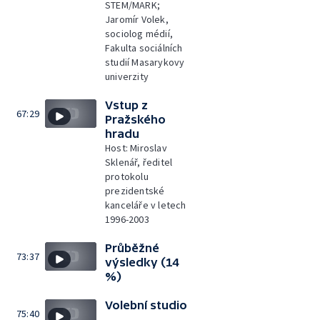
STEM/MARK;
Jaromír Volek,
sociolog médií,
Fakulta sociálních
studií Masarykovy
univerzity
Vstup z
67:29
Pražského
hradu
Host: Miroslav
Sklenář, ředitel
protokolu
prezidentské
kanceláře v letech
1996-2003
Průběžné
73:37
výsledky (14
%)
Volební studio
75:40