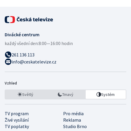
Divácké centrum
každý všední den:
8:00—16:00 hodin
261 136 113
info@ceskatelevize.cz
Vzhled
Světlý
Tmavý
Systém
TV program
Pro média
Živé vysílání
Reklama
TV poplatky
Studio Brno