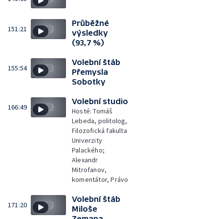
Průběžné
151:21
výsledky
(93,7 %)
Volební štáb
155:54
Přemysla
Sobotky
Volební studio
166:49
Hosté: Tomáš
Lebeda, politolog,
Filozofická fakulta
Univerzity
Palackého;
Alexandr
Mitrofanov,
komentátor, Právo
Volební štáb
171:20
Miloše
Zemana