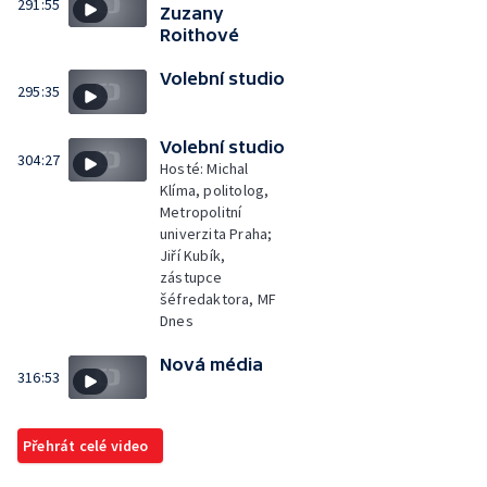
291:55
Zuzany
Roithové
Volební studio
295:35
Volební studio
304:27
Hosté: Michal
Klíma, politolog,
Metropolitní
univerzita Praha;
Jiří Kubík,
zástupce
šéfredaktora, MF
Dnes
Nová média
316:53
Přehrát celé video