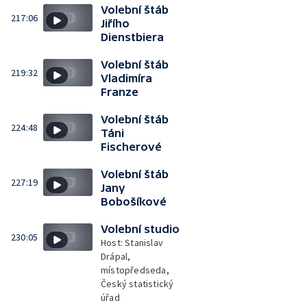
Volební štáb
217:06
Jiřího
Dienstbiera
Volební štáb
219:32
Vladimíra
Franze
Volební štáb
224:48
Táni
Fischerové
Volební štáb
227:19
Jany
Bobošíkové
Volební studio
230:05
Host: Stanislav
Drápal,
místopředseda,
Český statistický
úřad