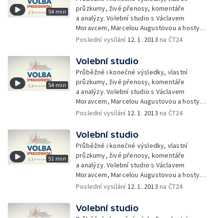
průzkumy, živé přenosy, komentáře
54 min
a analýzy. Volební studio s Václavem
Moravcem, Marcelou Augustovou a hosty
z řad politiků, sympatizantů, sociologů,
Poslední vysílání
12. 1. 2013
na ČT24
politologů a novinářů.
Volební studio
Průběžné i konečné výsledky, vlastní
průzkumy, živé přenosy, komentáře
54 min
a analýzy. Volební studio s Václavem
Moravcem, Marcelou Augustovou a hosty
z řad politiků, sympatizantů, sociologů,
Poslední vysílání
12. 1. 2013
na ČT24
politologů a novinářů.
Volební studio
Průběžné i konečné výsledky, vlastní
průzkumy, živé přenosy, komentáře
51 min
a analýzy. Volební studio s Václavem
Moravcem, Marcelou Augustovou a hosty
z řad politiků, sympatizantů, sociologů,
Poslední vysílání
12. 1. 2013
na ČT24
politologů a novinářů.
Volební studio