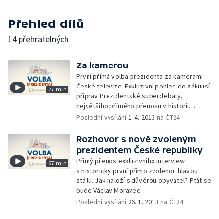
Přehled dílů
14 přehratelných
Za kamerou
První přímá volba prezidenta za kamerami
České televize. Exkluzivní pohled do zákulisí
27 min
příprav Prezidentské superdebaty,
největšího přímého přenosu v historii
zpravodajství České televize, který vzbudil
Poslední vysílání
1. 4. 2013
na ČT24
i rekordní divácký zájem. Zajímavosti
ze série dalších prezidentských debat
Rozhovor s nově zvoleným
před prvním a druhým kolem volby.
prezidentem České republiky
Jedinečné okamžiky z tvorby a vysílání
Přímý přenos exkluzivního interview
67 min
Volebního studia ČT 24. To vše v unikátním
s historicky první přímo zvolenou hlavou
dokumentu režisérky Andrey
státu. Jak naloží s důvěrou obyvatel? Ptát se
Majstorovičové.
bude Václav Moravec
Poslední vysílání
26. 1. 2013
na ČT24