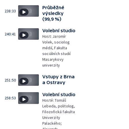
Průběžné
238:33
výsledky
(99,9 %)
Volební studio
240:41
Host: Jaromír
Volek, sociolog
médií, Fakulta
sociálních studií
Masarykovy
univerzity
Vstupy z Brna
251:50
a Ostravy
Volební studio
258:53
Hosté: Tomáš
Lebeda, politolog,
Filozofická fakulta
Univerzity
Palackého;