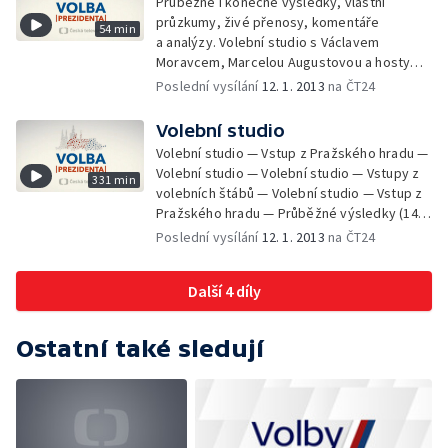
Průběžné i konečné výsledky, vlastní
průzkumy, živé přenosy, komentáře
54 min
a analýzy. Volební studio s Václavem
Moravcem, Marcelou Augustovou a hosty
z řad politiků, sympatizantů, sociologů,
Poslední vysílání
12. 1. 2013
na ČT24
politologů a novinářů.
Volební studio
Volební studio — Vstup z Pražského hradu —
Volební studio — Volební studio — Vstupy z
331 min
volebních štábů — Volební studio — Vstup z
Pražského hradu — Průběžné výsledky (14
%) — Volební studio — Průběžné výsledky
Poslední vysílání
12. 1. 2013
na ČT24
(31,6 %) — Vstupy z volebních štábů —
Volební studio — Průběžné výsledky (63,9
Další 4 díly
%) — Vstupy z Brna a Ostravy — Volební
studio — Nová média — Volební štáb Miloše
Zemana — Volební štáb Jana Fischera —
Ostatní také sledují
Volební studio — Volební štáb Karla
Schwarzenberga — Volební štáb Jiřího
Dienstbiera — Volební studio — Průběžné
výsledky (93,7 %) — Volební štáb Přemysla
Sobotky — Volební studio — Volební štáb