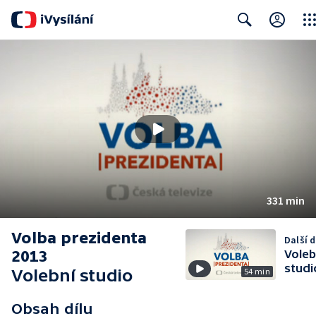
Clos
Search
331 min
Volba prezidenta
Další d
2013
Voleb
studi
Volební studio
54 min
Obsah dílu